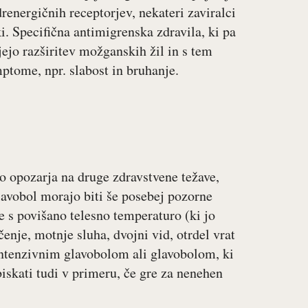
renergičnih receptorjev, nekateri zaviralci
ki. Specifična antimigrenska zdravila, ki pa
jejo razširitev možganskih žil in s tem
mptome, npr. slabost in bruhanje.
ko opozarja na druge zdravstvene težave,
lavobol morajo biti še posebej pozorne
je s povišano telesno temperaturo (ki jo
čenje, motnje sluha, dvojni vid, otrdel vrat
intenzivnim glavobolom ali glavobolom, ki
iskati tudi v primeru, če gre za nenehen