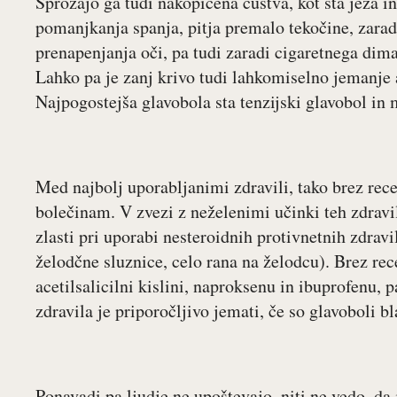
Sprožajo ga tudi nakopičena čustva, kot sta jeza in
pomanjkanja spanja, pitja premalo tekočine, zarad
prenapenjanja oči, pa tudi zaradi cigaretnega dima
Lahko pa je zanj krivo tudi lahkomiselno jemanje a
Najpogostejša glavobola sta tenzijski glavobol in 
Med najbolj uporabljanimi zdravili, tako brez recep
bolečinam. V zvezi z neželenimi učinki teh zdravi
zlasti pri uporabi nesteroidnih protivnetnih zdravi
želodčne sluznice, celo rana na želodcu). Brez r
acetilsalicilni kislini, naproksenu in ibuprofenu, 
zdravila je priporočljivo jemati, če so glavoboli b
Ponavadi pa ljudje ne upoštevajo, niti ne vedo, d