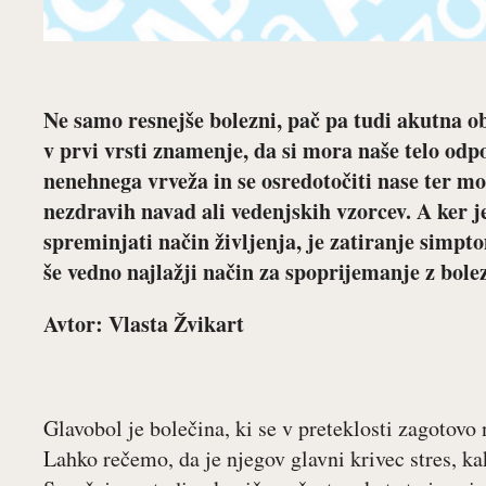
Ne samo resnejše bolezni, pač pa tudi akutna ob
v prvi vrsti znamenje, da si mora naše telo odpo
nenehnega vrveža in se osredotočiti nase ter m
nezdravih navad ali vedenjskih vzorcev. A ker je 
spreminjati način življenja, je zatiranje simpto
še vedno najlažji način za spoprijemanje z bole
Avtor: Vlasta Žvikart
Glavobol je bolečina, ki se v preteklosti zagotovo 
Lahko rečemo, da je njegov glavni krivec stres, ka