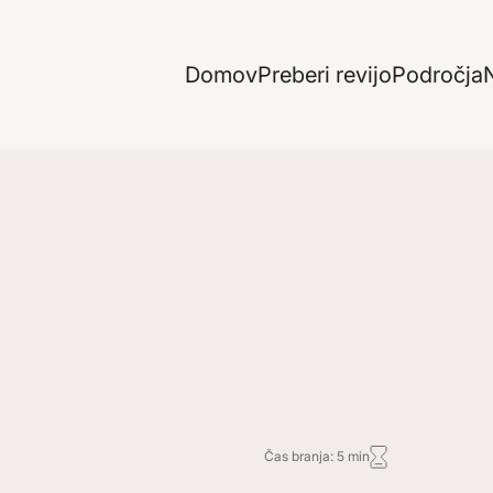
Domov
Preberi revijo
Področja
N
Čas branja: 5 min