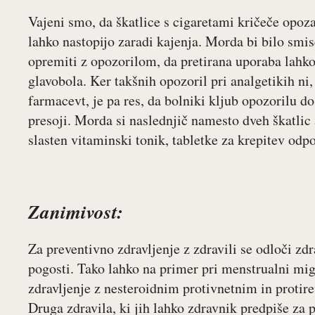
Vajeni smo, da škatlice s cigaretami kričeče opoza
lahko nastopijo zaradi kajenja. Morda bi bilo smi
opremiti z opozorilom, da pretirana uporaba lahko 
glavobola. Ker takšnih opozoril pri analgetikih ni,
farmacevt, je pa res, da bolniki kljub opozorilu do
presoji. Morda si naslednjič namesto dveh škatlic
slasten vitaminski tonik, tabletke za krepitev odp
Zanimivost:
Za preventivno zdravljenje z zdravili se odloči zd
pogosti. Tako lahko na primer pri menstrualni mig
zdravljenje z nesteroidnim protivnetnim in proti
Druga zdravila, ki jih lahko zdravnik predpiše za p