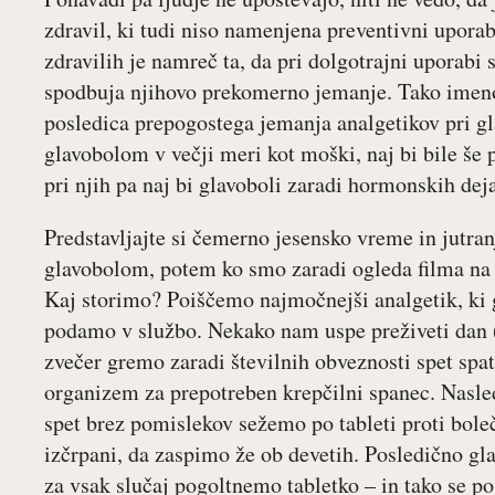
zdravil, ki tudi niso namenjena preventivni uporab
zdravilih je namreč ta, da pri dolgotrajni uporabi
spodbuja njihovo prekomerno jemanje. Tako imenov
posledica prepogostega jemanja analgetikov pri gl
glavobolom v večji meri kot moški, naj bi bile še p
pri njih pa naj bi glavoboli zaradi hormonskih deja
Predstavljajte si čemerno jesensko vreme in jutra
glavobolom, potem ko smo zaradi ogleda filma na te
Kaj storimo? Poiščemo najmočnejši analgetik, ki 
podamo v službo. Nekako nam uspe preživeti dan (
zvečer gremo zaradi številnih obveznosti spet spa
organizem za prepotreben krepčilni spanec. Nasled
spet brez pomislekov sežemo po tableti proti bo
izčrpani, da zaspimo že ob devetih. Posledično gla
za vsak slučaj pogoltnemo tabletko – in tako se p