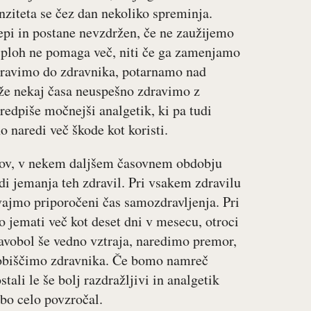
enziteta se čez dan nekoliko spreminja.
epi in postane nevzdržen, če ne zaužijemo
 sploh ne pomaga več, niti če ga zamenjamo
pravimo do zdravnika, potarnamo nad
že nekaj časa neuspešno zdravimo z
predpiše močnejši analgetik, ki pa tudi
o naredi več škode kot koristi.
ikov, v nekem daljšem časovnem obdobju
adi jemanja teh zdravil. Pri vsakem zdravilu
ajmo priporočeni čas samozdravljenja. Pri
mo jemati več kot deset dni v mesecu, otroci
lavobol še vedno vztraja, naredimo premor,
a, obiščimo zdravnika. Če bomo namreč
tali le še bolj razdražljivi in analgetik
bo celo povzročal.