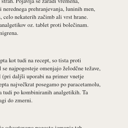
 strah. Pojavlja se zaradi vremena,
i nerednega prehranjevanja, luninih men,
, celo nekaterih začimb ali vrst hrane.
nalgetikov oz. tablet proti bolečinam.
migrena.
ta kot tudi na recept, so tista proti
l se najpogosteje omenjajo želodčne težave,
l (pri daljši uporabi na primer vnetje
ecepta največkrat posegamo po paracetamolu,
pa tudi po kombiniranih analgetikih. Ta
lagi do zmerni.
a je odsvetovano pogosto jemanje teh