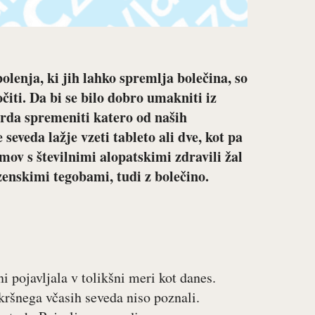
olenja, ki jih lahko spremlja bolečina, so
čiti. Da bi se bilo dobro umakniti iz
orda spremeniti katero od naših
seveda lažje vzeti tableto ali dve, kot pa
mov s številnimi alopatskimi zdravili žal
zenskimi tegobami, tudi z bolečino.
ni pojavljala v tolikšni meri kot danes.
kršnega včasih seveda niso poznali.