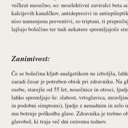
večkrat mesečno, so: neselektivni zaviralci beta ad
kalcijevih kanalčkov, antidepresivi in antiepilepti
niso namenjena preventivi, so triptani, ti prepreču
lajšajo bolečino ter tudi nekatere spremljajoče si
Zanimivost:
Če se bolečina kljub analgetikom ne izboljša, lah
zaradi česar je potreben obisk pri zdravniku. Na g
osebe, starejše od 55 let, nosečnice in otroci, ljud
lahko spremljajo še: slabost, vrtoglavica, mravljin
in podobni simptomi), ljudje z nenadnim in zelo 
mu botruje poškodba glave. Zdravnika je trebno ob
glavobol, ki traja več dni oziroma tednov.