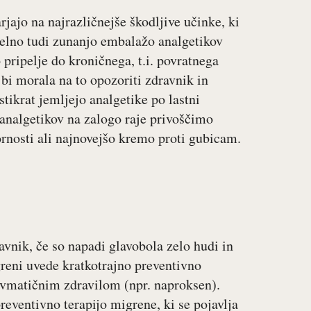
rjajo na najrazličnejše škodljive učinke, ki
selno tudi zunanjo embalažo analgetikov
pripelje do kroničnega, t.i. povratnega
 bi morala na to opozoriti zdravnik in
stikrat jemljejo analgetike po lastni
 analgetikov na zalogo raje privoščimo
ornosti ali najnovejšo kremo proti gubicam.
ravnik, če so napadi glavobola zelo hudi in
reni uvede kratkotrajno preventivno
revmatičnim zdravilom (npr. naproksen).
reventivno terapijo migrene, ki se pojavlja