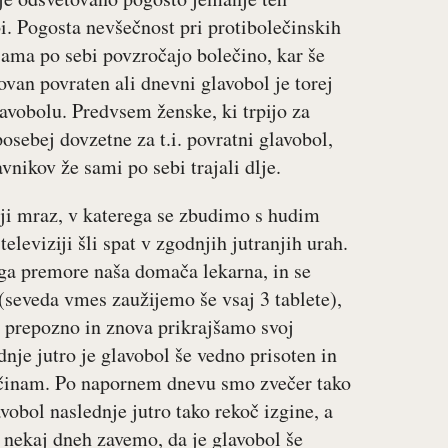
i. Pogosta nevšečnost pri protibolečinskih
 sama po sebi povzročajo bolečino, kar še
an povraten ali dnevni glavobol je torej
avobolu. Predvsem ženske, ki trpijo za
osebej dovzetne za t.i. povratni glavobol,
vnikov že sami po sebi trajali dlje.
nji mraz, v katerega se zbudimo s hudim
leviziji šli spat v zgodnjih jutranjih urah.
ga premore naša domača lekarna, in se
seveda vmes zaužijemo še vsaj 3 tablete),
t prepozno in znova prikrajšamo svoj
nje jutro je glavobol še vedno prisoten in
lečinam. Po napornem dnevu smo zvečer tako
vobol naslednje jutro tako rekoč izgine, a
o nekaj dneh zavemo, da je glavobol še