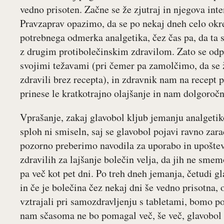
vedno prisoten. Začne se že zjutraj in njegova int
Pravzaprav opazimo, da se po nekaj dneh celo okr
potrebnega odmerka analgetika, čez čas pa, da ta
z drugim protibolečinskim zdravilom. Zato se od
svojimi težavami (pri čemer pa zamolčimo, da se 
zdravili brez recepta), in zdravnik nam na recept 
prinese le kratkotrajno olajšanje in nam dolgoročn
Vprašanje, zakaj glavobol kljub jemanju analget
sploh ni smiseln, saj se glavobol pojavi ravno zar
pozorno preberimo navodila za uporabo in upoštev
zdravilih za lajšanje bolečin velja, da jih ne sme
pa več kot pet dni. Po treh dneh jemanja, četudi g
in če je bolečina čez nekaj dni še vedno prisotn
vztrajali pri samozdravljenju s tabletami, bomo pos
nam sčasoma ne bo pomagal več, še več, glavobol 