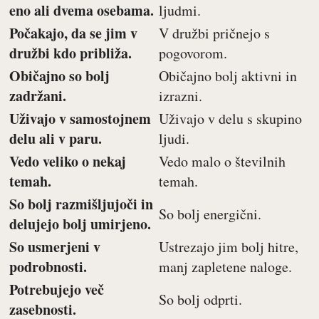
eno ali dvema osebama.
ljudmi.
Počakajo, da se jim v
V družbi pričnejo s
družbi kdo približa.
pogovorom.
Običajno so bolj
Običajno bolj aktivni in
zadržani.
izrazni.
Uživajo v samostojnem
Uživajo v delu s skupino
delu ali v paru.
ljudi.
Vedo veliko o nekaj
Vedo malo o številnih
temah.
temah.
So bolj razmišljujoči in
So bolj energični.
delujejo bolj umirjeno.
So usmerjeni v
Ustrezajo jim bolj hitre,
podrobnosti.
manj zapletene naloge.
Potrebujejo več
So bolj odprti.
zasebnosti.