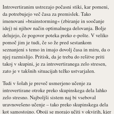
Introvertiranim ustrezajo počasni stiki, kar pomeni,
da potrebujejo več časa za premislek. Tako
imenovani »brainstorming« (zbiranje in soočanje
idej) ni njihov način optimalnega delovanja. Bolje
delujejo, če pogovor poteka preko e-pošte. V veliko
pomoč jim je tudi, če so že pred sestankom
seznanjeni s temo in imajo dovolj časa in miru, da o
njej razmislijo. Pritisk, da je treba do rešitve priti
takoj v skupini, je za introvertiranega zelo stresen,
zato je v takšnih situacijah težko ustvarjalen.
Tudi v šolah je preveč usmerjeno učenje za
introvertirane otroke preko skupinskega dela lahko
zelo stresno. Najboljši sistem naj bi vseboval
uravnovešeno učenje – tako preko skupinskega dela
kot samostojno. Oboji se morajo učiti v okvirih, kjer