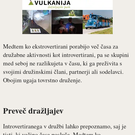
Medtem ko ekstrovertirani porabijo več časa za
družabne aktivnosti kot introvertirani, pa se skupini
med seboj ne razlikujeta v času, ki ga preživita s
svojimi družinskimi člani, partnerji ali sodelavci.
Obojim ugaja tovrstno druženje.
Preveč dražljajev
Introvertiranega v družbi lahko prepoznamo, saj je
tisti, ki večino časa posluša. Medtem ko