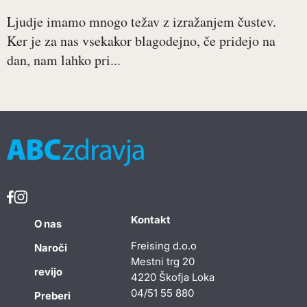
Ljudje imamo mnogo težav z izražanjem čustev.
Ker je za nas vsekakor blagodejno, če pridejo na
dan, nam lahko pri...
Kontakt
O nas
Freising d.o.o
Naroči
Mestni trg 20
revijo
4220 Škofja Loka
04/51 55 880
Preberi