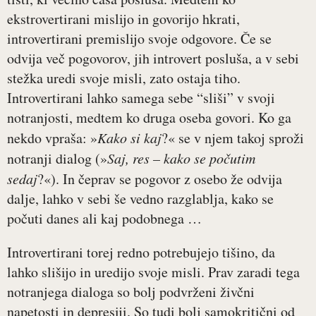
ekstrovertirani mislijo in govorijo hkrati,
introvertirani premislijo svoje odgovore. Če se
odvija več pogovorov, jih introvert posluša, a v sebi
stežka uredi svoje misli, zato ostaja tiho.
Introvertirani lahko samega sebe “sliši” v svoji
notranjosti, medtem ko druga oseba govori. Ko ga
nekdo vpraša: »
Kako si kaj
?« se v njem takoj sproži
notranji dialog (»
Saj, res – kako se počutim
sedaj
?«). In čeprav se pogovor z osebo že odvija
dalje, lahko v sebi še vedno razglablja, kako se
počuti danes ali kaj podobnega …
Introvertirani torej redno potrebujejo tišino, da
lahko slišijo in uredijo svoje misli. Prav zaradi tega
notranjega dialoga so bolj podvrženi živčni
napetosti in depresiji. So tudi bolj samokritični od