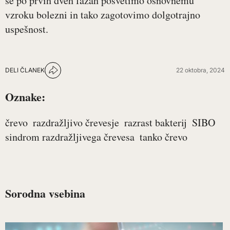
se po prvih dveh fazah posvetimo osnovnemu
vzroku bolezni in tako zagotovimo dolgotrajno
uspešnost.
DELI ČLANEK
22 oktobra, 2024
Oznake:
črevo
razdražljivo črevesje
razrast bakterij
SIBO
sindrom razdražljivega črevesa
tanko črevo
Sorodna vsebina