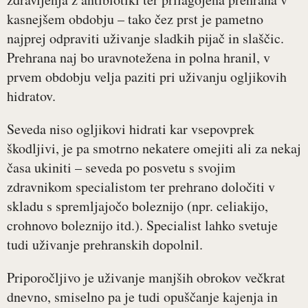
kasnejšem obdobju – tako čez prst je pametno
najprej odpraviti uživanje sladkih pijač in slaščic.
Prehrana naj bo uravnotežena in polna hranil, v
prvem obdobju velja paziti pri uživanju ogljikovih
hidratov.
Seveda niso ogljikovi hidrati kar vsepovprek
škodljivi, je pa smotrno nekatere omejiti ali za nekaj
časa ukiniti – seveda po posvetu s svojim
zdravnikom specialistom ter prehrano določiti v
skladu s spremljajočo boleznijo (npr. celiakijo,
crohnovo boleznijo itd.). Specialist lahko svetuje
tudi uživanje prehranskih dopolnil.
Priporočljivo je uživanje manjših obrokov večkrat
dnevno, smiselno pa je tudi opuščanje kajenja in