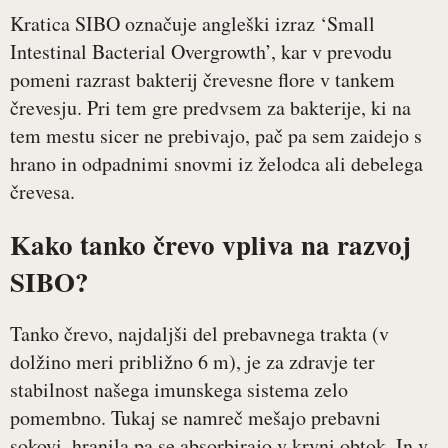
Kratica SIBO označuje angleški izraz ‘Small
Intestinal Bacterial Overgrowth’, kar v prevodu
pomeni razrast bakterij črevesne flore v tankem
črevesju. Pri tem gre predvsem za bakterije, ki na
tem mestu sicer ne prebivajo, pač pa sem zaidejo s
hrano in odpadnimi snovmi iz želodca ali debelega
črevesa.
Kako tanko črevo vpliva na razvoj
SIBO?
Tanko črevo, najdaljši del prebavnega trakta (v
dolžino meri približno 6 m), je za zdravje ter
stabilnost našega imunskega sistema zelo
pomembno. Tukaj se namreč mešajo prebavni
sokovi, hranila pa se absorbirajo v krvni obtok. In v