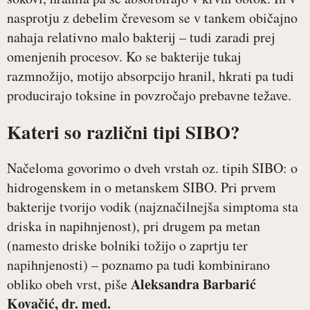
nasprotju z debelim črevesom se v tankem običajno
nahaja relativno malo bakterij – tudi zaradi prej
omenjenih procesov. Ko se bakterije tukaj
razmnožijo, motijo absorpcijo hranil, hkrati pa tudi
producirajo toksine in povzročajo prebavne težave.
Kateri so različni tipi SIBO?
Načeloma govorimo o dveh vrstah oz. tipih SIBO: o
hidrogenskem in o metanskem SIBO. Pri prvem
bakterije tvorijo vodik (najznačilnejša simptoma sta
driska in napihnjenost), pri drugem pa metan
(namesto driske bolniki tožijo o zaprtju ter
napihnjenosti) – poznamo pa tudi kombinirano
Aleksandra Barbarić
obliko obeh vrst, piše
Kovačić, dr. med.