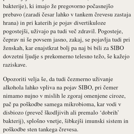
bakterije), ki imajo že pregovorno počasnejšo
prebavo (zaradi česar lahko v tankem črevesu zastaja
hrana) in pri katerih je pojav divertikuloze
pogostejši, uživajo pa tudi več zdravil. Pogosteje,
čeprav ni še povsem jasno, zakaj, se pojavlja tudi pri
ženskah, kar enajstkrat bolj pa naj bi bili za SIBO
dovzetni ljudje s prekomerno telesno težo, še kažejo
raziskave.
Opozoriti velja še, da tudi čezmerno uživanje
alkohola lahko vpliva na pojav SIBO, pri čemer
nimamo nujno v mislih le zgoraj omenjene ciroze,
pač pa poškodbe samega mikrobioma, kar vodi v
disbiozo (preveč škodljivih ali premalo ‘dobrih’
bakterij), splošno vnetje, šibkejši imunski sistem in
poškodbe sten tankega črevesa.