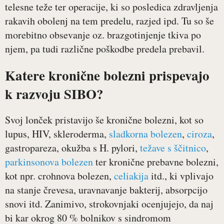
telesne teže ter operacije, ki so posledica zdravljenja
rakavih obolenj na tem predelu, razjed ipd. Tu so še
morebitno obsevanje oz. brazgotinjenje tkiva po
njem, pa tudi različne poškodbe predela prebavil.
Katere kronične bolezni prispevajo
k razvoju SIBO?
Svoj lonček pristavijo še kronične bolezni, kot so
lupus, HIV, skleroderma,
sladkorna bolezen
,
ciroza
,
gastropareza, okužba s H. pylori,
težave s ščitnico
,
parkinsonova bolezen
ter kronične prebavne bolezni,
kot npr. crohnova bolezen,
celiakija
itd., ki vplivajo
na stanje črevesa, uravnavanje bakterij, absorpcijo
snovi itd. Zanimivo, strokovnjaki ocenjujejo, da naj
bi kar okrog 80 % bolnikov s sindromom