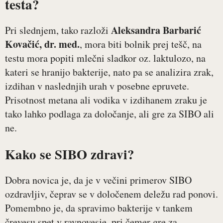
testa?
Aleksandra Barbarić
Pri slednjem, tako razloži
Kovačić, dr. med.
, mora biti bolnik prej tešč, na
testu mora popiti mlečni sladkor oz. laktulozo, na
kateri se hranijo bakterije, nato pa se analizira zrak,
izdihan v naslednjih urah v posebne epruvete.
Prisotnost metana ali vodika v izdihanem zraku je
tako lahko podlaga za določanje, ali gre za SIBO ali
ne.
Kako se SIBO zdravi?
Dobra novica je, da je v večini primerov SIBO
ozdravljiv, čeprav se v določenem deležu rad ponovi.
Pomembno je, da spravimo bakterije v tankem
črevesu spet v ravnovesje, pri čemer gre za