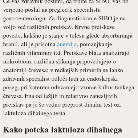
Če vaš zdravnik posumi, da trpite za SIBO, vas bo
verjetno poslal na pregled k specialistu
gastroenterologu. Za diagnosticiranje SIBO je na
voljo več različnih preiskav. Krvne preiskave
povedo, kakšno je stanje v telesu glede absorbiranja
hranil, ali je prisotna
anemija
, pomanjkanje
različnih vitaminov itd. Preiskave blata analizirajo
mikrobiom, različna slikanja pripovedujejo o
anatomiji črevesa; v redkejših primerih se lahko
zdravnik specialist odloči tudi za endoskopski
poseg, pri katerem odvzamejo vzorce kultur tankega
črevesa. Ena od lažjih in relativno zanesljivih
preiskav pa je še vedno preprost dihalni test oz.
laktuloza dihalnega testa.
Kako poteka laktuloza dihalnega