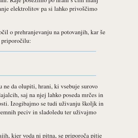
nje elektrolitov pa si lahko privoščimo
očil o prehranjevanju na potovanjih, kar še
 priporočilu:
u ne da olupiti, hrani, ki vsebuje surovo
ajalcih, saj na njej lahko poseda mrčes in
osti. Izogibajmo se tudi uživanju školjk in
 kremnih peciv in sladoledu ter uživajmo
ih, kjer voda ni pitna, se priporoča pitje