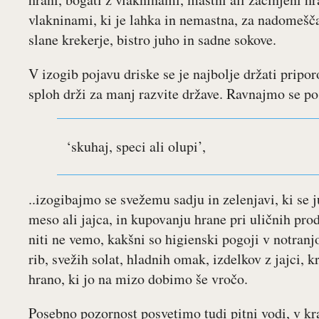
vlakninami, ki je lahka in nemastna, za nadomešča
slane krekerje, bistro juho in sadne sokove.
V izogib pojavu driske se je najbolje držati pripor
sploh drži za manj razvite države. Ravnajmo se po
‘skuhaj, speci ali olupi’,
..izogibajmo se svežemu sadju in zelenjavi, ki se j
meso ali jajca, in kupovanju hrane pri uličnih prod
niti ne vemo, kakšni so higienski pogoji v notranj
rib, svežih solat, hladnih omak, izdelkov z jajci,
hrano, ki jo na mizo dobimo še vročo.
Posebno pozornost posvetimo tudi pitni vodi, v kraj