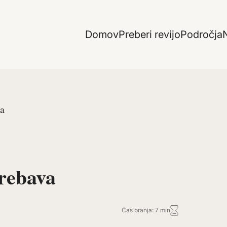
Domov
Preberi revijo
Področja
N
va
rebava
Čas branja: 7 min