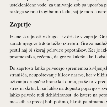
ustekleničene vode, za umivanje zob pa uporaba pr
razloga se raje izogibajmo ledu, saj je morda nare
Zaprtje
Iz ene skrajnosti v drugo – iz driske v zaprtje. Gre
zaradi njegove trdote težko iztrebiti. Gre za nadle
pestil naj bi skoraj polovico popotnikov. Ker je iz
posameznika, rečemo, da gre za kakršna koli odsto
Do zaprtosti lahko privedejo sprememba življenjs
stranišča, neupoštevanje klicev narave, ker v bliži
uživanja drugačne hrane kot doma, pa še to v preob
stres in skrbi, ki se lahko na dopustu pojavijo v zv
lahko privede tudi dehidriranost, do katere na poto
mesecih se precej bolj potimo, hkrati pa nimamo 