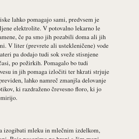
riske lahko pomagajo sami, predvsem je
ljene elektrolite. V potovalno lekarno le
amene, če pa smo jih pozabili doma ali jih
i. V liter (prevrete ali ustekleničene) vode
ateri pa dodajo tudi sok sveže stisnjene
časi, po požirkih. Pomagalo bo tudi
esu in jih pomaga izločiti ter hkrati strjuje
i previden, lahko namreč zmanjša delovanje
tikov, ki razdraženo črevesno floro, ki jo
mirijo.
sa izogibati mleku in mlečnim izdelkom,
hrani. Raje posezimo po hrani s čim manj