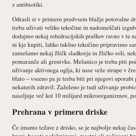
z antibiotiki.
Odrasli si v primeru predvsem blažje potovalne d
treba uživati veliko tekočine in nadomeščati izgub
dodajmo nekaj rehidracijskih praškov ravno v te n
ni kje kupiti, lahko takšno tekočino pripravimo sam
zamešamo nekaj žličk sladkorja in žličko soli, nek
pomaranče ali grenivke. Mešanico je treba piti po
uživanje aktivnega oglja, ki nase veže strupe v črev
blato – vseeno pa je treba biti pri njegovi uporab
nekaterih zdravil. Zaželeno je tudi uživanje probio
naseljuje več kot 10 milijard mikroorganizmov, po
Prehrana v primeru driske
Če imamo težave z drisko, se je najbolje nekaj ča
hrani, bogati z vlakninami, mastni ali začinjeni 