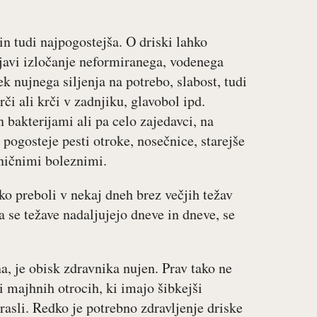
n tudi najpogostejša. O driski lahko
ojavi izločanje neformiranega, vodenega
ek nujnega siljenja na potrebo, slabost, tudi
či ali krči v zadnjiku, glavobol ipd.
 bakterijami ali pa celo zajedavci, na
 pogosteje pesti otroke, nosečnice, starejše
ničnimi boleznimi.
ko preboli v nekaj dneh brez večjih težav
a se težave nadaljujejo dneve in dneve, se
na, je obisk zdravnika nujen. Prav tako ne
i majhnih otrocih, ki imajo šibkejši
rasli. Redko je potrebno zdravljenje driske