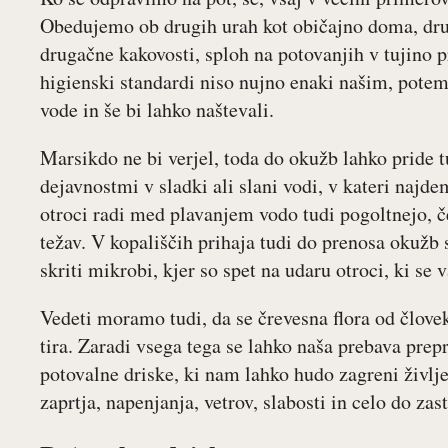
Obedujemo ob drugih urah kot običajno doma, drug
drugačne kakovosti, sploh na potovanjih v tujino 
higienski standardi niso nujno enaki našim, potem 
vode in še bi lahko naštevali.
Marsikdo ne bi verjel, toda do okužb lahko pride 
dejavnostmi v sladki ali slani vodi, v kateri najd
otroci radi med plavanjem vodo tudi pogoltnejo, če 
težav. V kopališčih prihaja tudi do prenosa okužb 
skriti mikrobi, kjer so spet na udaru otroci, ki se 
Vedeti moramo tudi, da se črevesna flora od človeka
tira. Zaradi vsega tega se lahko naša prebava prep
potovalne driske, ki nam lahko hudo zagreni življ
zaprtja, napenjanja, vetrov, slabosti in celo do zas