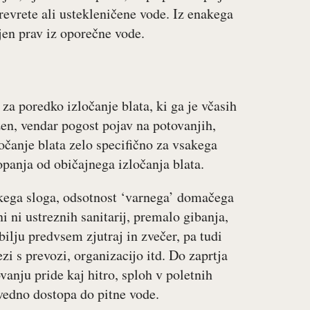
evrete ali ustekleničene vode. Iz enakega
jen prav iz oporečne vode.
 za poredko izločanje blata, ki ga je včasih
žen, vendar pogost pojav na potovanjih,
ločanje blata zelo specifično za vsakega
panja od običajnega izločanja blata.
kega sloga, odsotnost ‘varnega’ domačega
ni ni ustreznih sanitarij, premalo gibanja,
ilju predvsem zjutraj in zvečer, pa tudi
ezi s prevozi, organizacijo itd. Do zaprtja
vanju pride kaj hitro, sploh v poletnih
vedno dostopa do pitne vode.