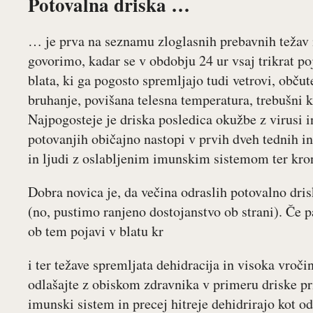
Potovalna driska …
… je prva na seznamu zloglasnih prebavnih težav i
govorimo, kadar se v obdobju 24 ur vsaj trikrat p
blata, ki ga pogosto spremljajo tudi vetrovi, občut
bruhanje, povišana telesna temperatura, trebušni kr
Najpogosteje je driska posledica okužbe z virusi in
potovanjih običajno nastopi v prvih dveh tednih in
in ljudi z oslabljenim imunskim sistemom ter kro
Dobra novica je, da večina odraslih potovalno dris
(no, pustimo ranjeno dostojanstvo ob strani). Če p
ob tem pojavi v blatu kr
i ter težave spremljata dehidracija in visoka vroči
odlašajte z obiskom zdravnika v primeru driske pr
imunski sistem in precej hitreje dehidrirajo kot od