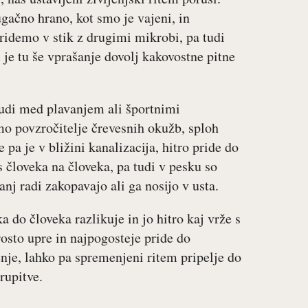
ačno hrano, kot smo je vajeni, in
pridemo v stik z drugimi mikrobi, pa tudi
je tu še vprašanje dovolj kakovostne pitne
tudi med plavanjem ali športnimi
emo povzročitelje črevesnih okužb, sploh
pa je v bližini kanalizacija, hitro pride do
s človeka na človeka, pa tudi v pesku so
vanj radi zakopavajo ali ga nosijo v usta.
 do človeka razlikuje in jo hitro kaj vrže s
rosto upre in najpogosteje pride do
enje, lahko pa spremenjeni ritem pripelje do
trupitve.