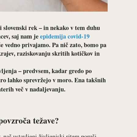
ni slovenski rek – in nekako v tem duhu
ncev, saj nam je
epidemija covid-19
 še vedno privajamo. Pa nič zato, bomo pa
rajev, raziskovanju skritih kotičkov in
ivljenja – predvsem, kadar gredo po
tro lahko sprevržejo v moro. Ena takšnih
aterih več v nadaljevanju.
povzroča težave?
 naš ustavljeni življenjski ritem poruši.