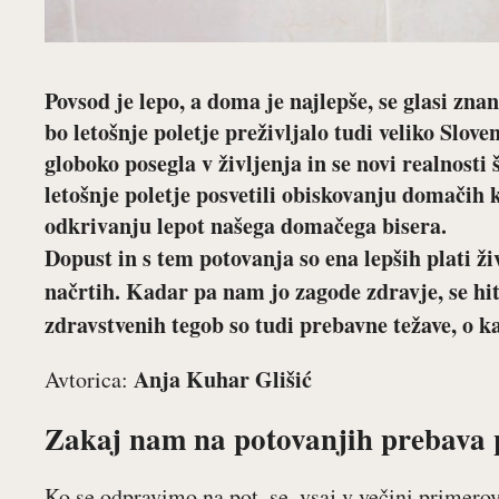
Povsod je lepo, a doma je najlepše, se glasi zna
bo letošnje poletje preživljalo tudi veliko Slove
globoko posegla v življenja in se novi realnosti
letošnje poletje posvetili obiskovanju domačih k
odkrivanju lepot našega domačega bisera.
Dopust in s tem potovanja so ena lepših plati ž
načrtih. Kadar pa nam jo zagode zdravje, se hi
zdravstvenih tegob so tudi prebavne težave, o k
Anja Kuhar Glišić
Avtorica:
Zakaj nam na potovanjih prebava 
Ko se odpravimo na pot, se, vsaj v večini primerov,