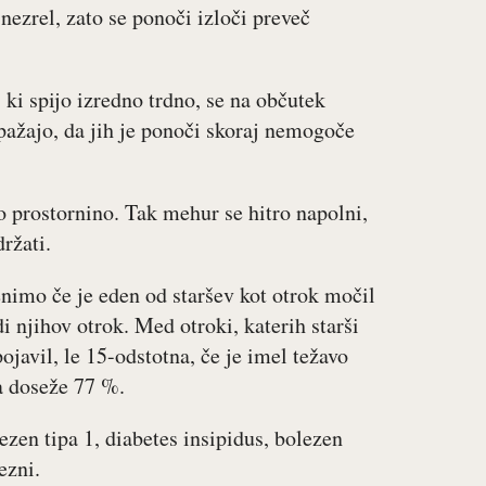
nezrel, zato se ponoči izloči preveč
 ki spijo izredno trdno, se na občutek
pažajo, da jih je ponoči skoraj nemogoče
prostornino. Tak mehur se hitro napolni,
ržati.
enimo če je eden od staršev kot otrok močil
i njihov otrok. Med otroki, katerih starši
pojavil, le 15-odstotna, če je imel težavo
pa doseže 77 %.
zen tipa 1, diabetes insipidus, bolezen
ezni.