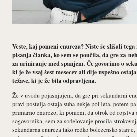
Veste, kaj pomeni enureza? Niste še slišali tega
pisanja članka, ko sem se poučila, da gre za ne
za uriniranje med spanjem. Če govorimo o seku
ki je že vsaj šest mesecev ali dlje uspešno ostaj
težave, ki je že bila odpravljena.
Že v uvodu pojasnjujem, da gre pri sekundarni enur
pravi postelja ostaja suha nekje pol leta, potem pa
primarno enurezo, ki pomeni, da otrok od rojstva d
sogovornika, sem za sodelovanje prosila strokovnja
sekundarna enureza tako redko bolezensko stanje, d