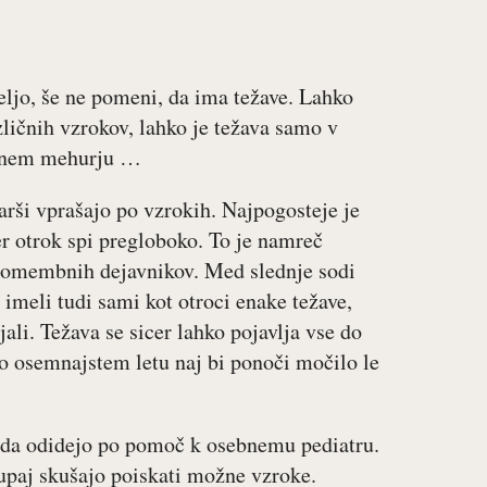
teljo, še ne pomeni, da ima težave. Lahko
zličnih vzrokov, lahko je težava samo v
olnem mehurju …
starši vprašajo po vzrokih. Najpogosteje je
er otrok spi pregloboko. To je namreč
pomembnih dejavnikov. Med slednje sodi
 imeli tudi sami kot otroci enake težave,
ali. Težava se sicer lahko pojavlja vse do
Po osemnajstem letu naj bi ponoči močilo le
veda odidejo po pomoč k osebnemu pediatru.
kupaj skušajo poiskati možne vzroke.