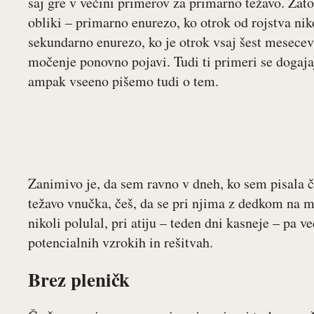
saj gre v večini primerov za primarno težavo. Zat
obliki – primarno enurezo, ko otrok od rojstva nik
sekundarno enurezo, ko je otrok vsaj šest mesecev 
močenje ponovno pojavi. Tudi ti primeri se dogaja
ampak vseeno pišemo tudi o tem.
Zanimivo je, da sem ravno v dneh, ko sem pisala č
težavo vnučka, češ, da se pri njima z dedkom na mo
nikoli polulal, pri atiju – teden dni kasneje – pa v
potencialnih vzrokih in rešitvah.
Brez pleničk