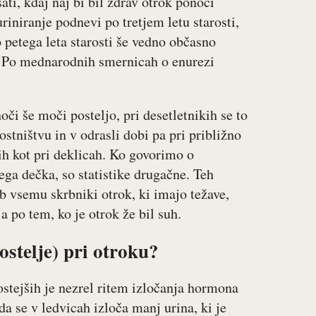
ati, kdaj naj bi bil zdrav otrok ponoči
riniranje podnevi po tretjem letu starosti,
 petega leta starosti še vedno občasno
o. Po mednarodnih smernicah o enurezi
oči še moči posteljo, pri desetletnikih se to
ostništvu in v odrasli dobi pa pri približno
ih kot pri deklicah. Ko govorimo o
ega dečka, so statistike drugačne. Teh
ub vsemu skrbniki otrok, ki imajo težave,
 po tem, ko je otrok že bil suh.
stelje) pri otroku?
stejših je nezrel ritem izločanja hormona
a se v ledvicah izloča manj urina, ki je