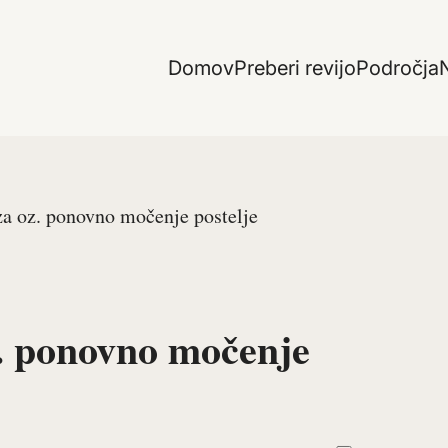
Domov
Preberi revijo
Področja
N
a oz. ponovno močenje postelje
. ponovno močenje