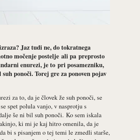
 izraza? Jaz tudi ne, do tokratnega
hotno močenje postelje ali pa preprosto
ndarni enurezi, je to pri posamezniku,
al suh ponoči. Torej gre za ponoven pojav
ezi za to, da je človek že suh ponoči, se
 se spet polula vanjo, v nasprotju s
alje še ni bil suh ponoči. Ko sem iskala
kinjo, ki mi je kaj hitro omenila, da je
a bi s pisanjem o tej temi le zmedli starše,