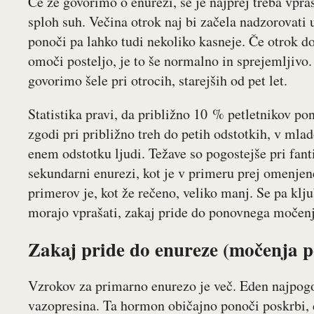
Če že govorimo o enurezi, se je najprej treba vpraš
sploh suh. Večina otrok naj bi začela nadzorovati u
ponoči pa lahko tudi nekoliko kasneje. Če otrok do
omoči posteljo, je to še normalno in sprejemljiv
govorimo šele pri otrocih, starejših od pet let.
Statistika pravi, da približno 10 % petletnikov pon
zgodi pri približno treh do petih odstotkih, v mlad
enem odstotku ljudi. Težave so pogostejše pri fant
sekundarni enurezi, kot je v primeru prej omenjen
primerov je, kot že rečeno, veliko manj. Se pa klj
morajo vprašati, zakaj pride do ponovnega močenja
Zakaj pride do enureze (močenja po
Vzrokov za primarno enurezo je več. Eden najpogo
vazopresina. Ta hormon običajno ponoči poskrbi, d