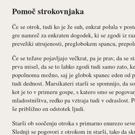
Pomoč strokovnjaka
Če se otrok, tudi ko je že suh, enkrat polula v pos
gre namreč za enkraten dogodek, ki se zgodi iz ra
preveliki utrujenosti, preglobokem spancu, prep
Če se težave pojavljajo večkrat, pa je prav, da se 
prva misel, da se to lahko zgodi tudi samo zato, k
popolnoma možno, saj je globok spanec eden od 
tudi dednost. Marsikateri starši se spomnijo, da so
kot je to v primeru gospe, s katero smo se pogovarj
mladostništva, redko pa vztraja tudi v odraslost. 
še približno en odstotek ljudi.
Starši ob soočenju otroka s primarno enurezo se
Slednji se pogovori z otrokom in starši, tako da s