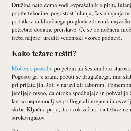
Družina nato doma vodi »vprašalnik o pitju, lulanj
popite tekočine, pogostost lulanja, čas uhajanja ur
podatkov in kliničnega pregleda zdravnik največkra
potrebne dodatne preiskave. Če se ob nočnem moče
treba najprej urediti vedenjski vzorec podnevi.
Kako težave rešiti?
Močenje postelje
po petem ali šestem letu starost
Pogosto ga je sram, počuti se drugačnega, ima sl
pri prijateljih, šoli v naravi ali taborom. Pomembn
jemljejo resno, da otroka spodbujajo in pohvalijo
kot so nepremočljive podloge ali urejena in osvetl
skrbi. Ključno pa je, da otrok začuti, da težave n
strokovnjakov.