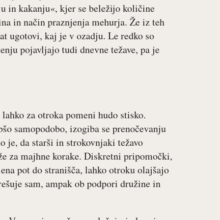
u in kakanju«, kjer se beležijo količine
ina in način praznjenja mehurja. Že iz teh
t ugotovi, kaj je v ozadju. Le redko so
nju pojavljajo tudi dnevne težave, pa je
i lahko za otroka pomeni hudo stisko.
abšo samopodobo, izogiba se prenočevanju
o je, da starši in strokovnjaki težavo
 že za majhne korake. Diskretni pripomočki,
jena pot do stranišča, lahko otroku olajšajo
e rešuje sam, ampak ob podpori družine in