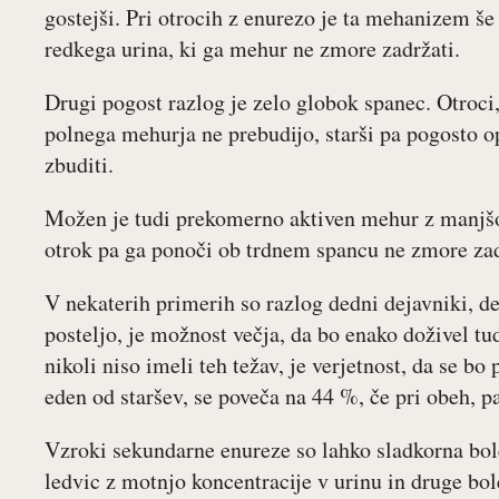
gostejši. Pri otrocih z enurezo je ta mehanizem še 
redkega urina, ki ga mehur ne zmore zadržati.
Drugi pogost razlog je zelo globok spanec. Otroci,
polnega mehurja ne prebudijo, starši pa pogosto o
zbuditi.
Možen je tudi prekomerno aktiven mehur z manjšo 
otrok pa ga ponoči ob trdnem spancu ne zmore zad
V nekaterih primerih so razlog dedni dejavniki, d
posteljo, je možnost večja, da bo enako doživel tud
nikoli niso imeli teh težav, je verjetnost, da se bo 
eden od staršev, se poveča na 44 %, če pri obeh, 
Vzroki sekundarne enureze so lahko sladkorna bole
ledvic z motnjo koncentracije v urinu in druge bol