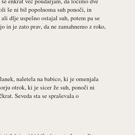
o še enkrat več poudarjam, da ločimo dve
oli še ni bil popolnoma suh ponoči, in
ali dlje uspešno ostajal suh, potem pa se
jo in je zato prav, da ne zamahnemo z roko,
lanek, naletela na babico, ki je omenjala
rju otrok, ki je sicer že suh, ponoči ni
ečkrat. Seveda sta se spraševala o