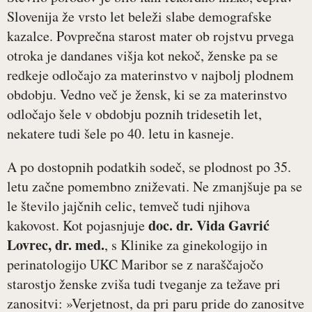
Slovenija že vrsto let beleži slabe demografske
kazalce. Povprečna starost mater ob rojstvu prvega
otroka je dandanes višja kot nekoč, ženske pa se
redkeje odločajo za materinstvo v najbolj plodnem
obdobju. Vedno več je žensk, ki se za materinstvo
odločajo šele v obdobju poznih tridesetih let,
nekatere tudi šele po 40. letu in kasneje.
A po dostopnih podatkih sodeč, se plodnost po 35.
letu začne pomembno zniževati. Ne zmanjšuje pa se
le število jajčnih celic, temveč tudi njihova
doc. dr. Vida Gavrić
kakovost. Kot pojasnjuje
Lovrec, dr. med.
, s Klinike za ginekologijo in
perinatologijo UKC Maribor se z naraščajočo
starostjo ženske zviša tudi tveganje za težave pri
zanositvi: »Verjetnost, da pri paru pride do zanositve