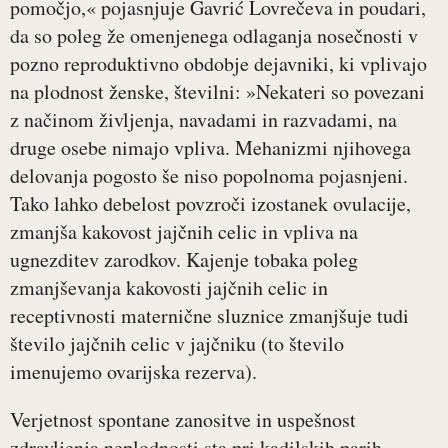
pomočjo,« pojasnjuje Gavrić Lovrečeva in poudari,
da so poleg že omenjenega odlaganja nosečnosti v
pozno reproduktivno obdobje dejavniki, ki vplivajo
na plodnost ženske, številni: »Nekateri so povezani
z načinom življenja, navadami in razvadami, na
druge osebe nimajo vpliva. Mehanizmi njihovega
delovanja pogosto še niso popolnoma pojasnjeni.
Tako lahko debelost povzroči izostanek ovulacije,
zmanjša kakovost jajčnih celic in vpliva na
ugnezditev zarodkov. Kajenje tobaka poleg
zmanjševanja kakovosti jajčnih celic in
receptivnosti maternične sluznice zmanjšuje tudi
število jajčnih celic v jajčniku (to število
imenujemo ovarijska rezerva).
Verjetnost spontane zanositve in uspešnost
zdravljenja neplodnosti sta pri kadilskih parih