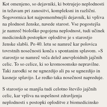
Kot omenjeno, so dejavniki, ki botrujejo neplodnosti
in težavam pri zanositvi, kompleksni in različni.
Sogovornica kot najpomembnejši dejavnik, ki vpliva
na plodnost ženske, navede starost. Vse pogostejša
je namreč biološko pogojena neplodnost, tudi učinek
medicinskih postopkov oploditve je s starostjo
ženske slabši. Po 40. letu se namreč kar polovica
tovrstnih nosečnosti konča s spontanim splavom. »S
starostjo se namreč veča delež anevploidnih jajčnih
celic. To so celice, ki so kromosomsko nepravilne.
Taki zarodki se ne ugnezdijo ali pa se ugnezdijo in
kasneje splavijo. Le redko taka nosečnost napreduje.
S starostjo se manjša tudi celotno število jajčnih
celic, kar vpliva na uspešnost zdravljenja
neplodnosti s postopki oploditve z biomedicinsko