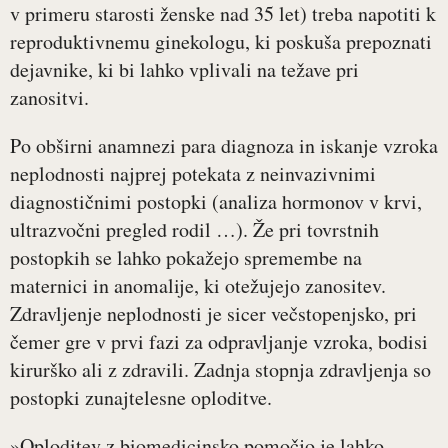
v primeru starosti ženske nad 35 let) treba napotiti k
reproduktivnemu ginekologu, ki poskuša prepoznati
dejavnike, ki bi lahko vplivali na težave pri
zanositvi.
Po obširni anamnezi para diagnoza in iskanje vzroka
neplodnosti najprej potekata z neinvazivnimi
diagnostičnimi postopki (analiza hormonov v krvi,
ultrazvočni pregled rodil …). Že pri tovrstnih
postopkih se lahko pokažejo spremembe na
maternici in anomalije, ki otežujejo zanositev.
Zdravljenje neplodnosti je sicer večstopenjsko, pri
čemer gre v prvi fazi za odpravljanje vzroka, bodisi
kirurško ali z zdravili. Zadnja stopnja zdravljenja so
postopki zunajtelesne oploditve.
»Oploditev z biomedicinsko pomočjo je lahko