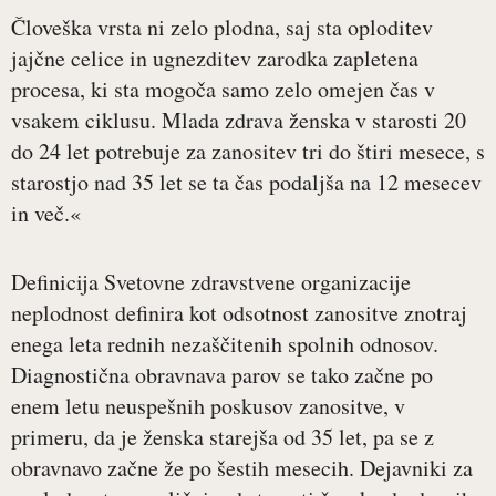
Človeška vrsta ni zelo plodna, saj sta oploditev
jajčne celice in ugnezditev zarodka zapletena
procesa, ki sta mogoča samo zelo omejen čas v
vsakem ciklusu. Mlada zdrava ženska v starosti 20
do 24 let potrebuje za zanositev tri do štiri mesece, s
starostjo nad 35 let se ta čas podaljša na 12 mesecev
in več.«
Definicija Svetovne zdravstvene organizacije
neplodnost definira kot odsotnost zanositve znotraj
enega leta rednih nezaščitenih spolnih odnosov.
Diagnostična obravnava parov se tako začne po
enem letu neuspešnih poskusov zanositve, v
primeru, da je ženska starejša od 35 let, pa se z
obravnavo začne že po šestih mesecih. Dejavniki za