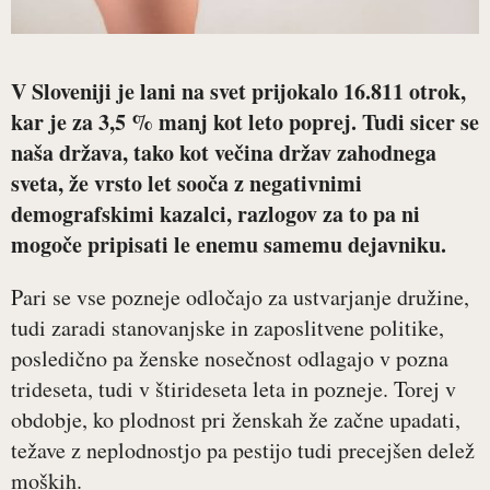
V Sloveniji je lani na svet prijokalo 16.811 otrok,
kar je za 3,5 % manj kot leto poprej. Tudi sicer se
naša država, tako kot večina držav zahodnega
sveta, že vrsto let sooča z negativnimi
demografskimi kazalci, razlogov za to pa ni
mogoče pripisati le enemu samemu dejavniku.
Pari se vse pozneje odločajo za ustvarjanje družine,
tudi zaradi stanovanjske in zaposlitvene politike,
posledično pa ženske nosečnost odlagajo v pozna
trideseta, tudi v štirideseta leta in pozneje. Torej v
obdobje, ko plodnost pri ženskah že začne upadati,
težave z neplodnostjo pa pestijo tudi precejšen delež
moških.