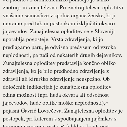
znotraj- in zunajtelesna. Pri znotraj telesni oploditvi
vnašamo semenčice v spolne organe ženske, ki ji
moramo pred takim postopkom izključiti okvaro
jajcevodov. Zunajtelesna oploditev se v Sloveniji
uporablja pogosteje. Vrsta zdravljenja, ki jo
predlagamo paru, je odvisna predvsem od vzroka
neplodnosti, pa tudi od nekaterih drugih dejavnikov.
Zunajtelesna oploditev predstavlja končno obliko
zdravljenja, ko je bilo predhodno zdravljenje z
zdravili ali kirurško zdravljenje neuspešno. Ob
določenih indikacijah je zunajtelesna oploditev
edina možnost (npr. huda okvara ali odsotnost
jajcevodov, hude oblike moške neplodnosti),«
pojasni Gavrić Lovrečeva. Zunajtelesna oploditev je
postopek, pri katerem s spodbujanjem jajčnikov s
hormoni izzovemo rast več foliklov, ki jih pod