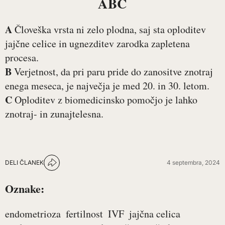
ABC
A
Človeška vrsta ni zelo plodna, saj sta oploditev
jajčne celice in ugnezditev zarodka zapletena
procesa.
B
Verjetnost, da pri paru pride do zanositve znotraj
enega meseca, je največja je med 20. in 30. letom.
C
Oploditev z biomedicinsko pomočjo je lahko
znotraj- in zunajtelesna.
DELI ČLANEK
4 septembra, 2024
Oznake:
endometrioza
fertilnost
IVF
jajčna celica