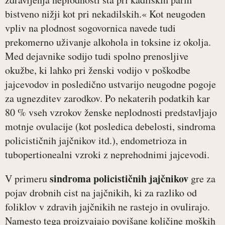
bistveno nižji kot pri nekadilskih.« Kot neugoden
vpliv na plodnost sogovornica navede tudi
prekomerno uživanje alkohola in toksine iz okolja.
Med dejavnike sodijo tudi spolno prenosljive
okužbe, ki lahko pri ženski vodijo v poškodbe
jajcevodov in posledično ustvarijo neugodne pogoje
za ugnezditev zarodkov. Po nekaterih podatkih kar
80 % vseh vzrokov ženske neplodnosti predstavljajo
motnje ovulacije (kot posledica debelosti, sindroma
policističnih jajčnikov itd.), endometrioza in
tubopertionealni vzroki z neprehodnimi jajcevodi.
sindroma policističnih jajčnikov
V primeru
gre za
pojav drobnih cist na jajčnikih, ki za razliko od
foliklov v zdravih jajčnikih ne rastejo in ovulirajo.
Namesto tega proizvajajo povišane količine moških