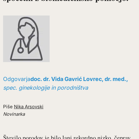
Odgovarja
doc. dr. Vida Gavrić Lovrec, dr. med.,
spec. ginekologije in porodništva
Piše
Nika Arsovski
Novinarka
Število porodov je bilo lani rekordno nizko, čeprav