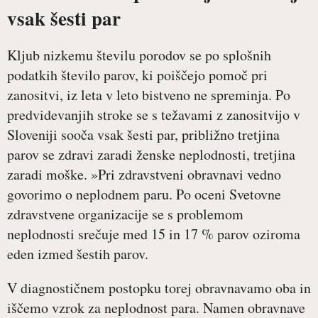
vsak šesti par
Kljub nizkemu številu porodov se po splošnih
podatkih število parov, ki poiščejo pomoč pri
zanositvi, iz leta v leto bistveno ne spreminja. Po
predvidevanjih stroke se s težavami z zanositvijo v
Sloveniji sooča vsak šesti par, približno tretjina
parov se zdravi zaradi ženske neplodnosti, tretjina
zaradi moške. »Pri zdravstveni obravnavi vedno
govorimo o neplodnem paru. Po oceni Svetovne
zdravstvene organizacije se s problemom
neplodnosti srečuje med 15 in 17 % parov oziroma
eden izmed šestih parov.
V diagnostičnem postopku torej obravnavamo oba in
iščemo vzrok za neplodnost para. Namen obravnave