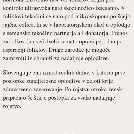
kontrolo ultrazvoka nato skozi nožico izsesamo. V
foliklovi tekočini se nato pod mikroskopom poiščejo
jajčne celice, ki se v laboratorijskem okolju oplodijo
s semensko tekočino partnerja ali donatorja. Prenos
zarodkov (največ dveh) se nato opravi peti dan po
aspiraciji foliklov. Druge zarodke je mogoče
zamrzniti in shraniti za nadaljnje oploditve.
Slovenija je ena izmed redkih držav, v katerih prve
postopke zunajtelesne oploditve v celoti krije
zdravstveno zavarovanje. Po rojstvu otroka ženski
pripadajo še štirje postopki za vsako nadaljnje
rojstvo.