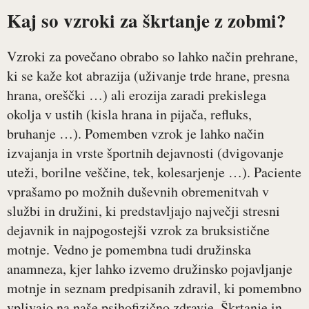
Kaj so vzroki za škrtanje z zobmi?
Vzroki za povečano obrabo so lahko način prehrane,
ki se kaže kot abrazija (uživanje trde hrane, presna
hrana, oreščki …) ali erozija zaradi prekislega
okolja v ustih (kisla hrana in pijača, refluks,
bruhanje …). Pomemben vzrok je lahko način
izvajanja in vrste športnih dejavnosti (dvigovanje
uteži, borilne veščine, tek, kolesarjenje …). Paciente
vprašamo po možnih duševnih obremenitvah v
službi in družini, ki predstavljajo največji stresni
dejavnik in najpogostejši vzrok za bruksistične
motnje. Vedno je pomembna tudi družinska
anamneza, kjer lahko izvemo družinsko pojavljanje
motnje in seznam predpisanih zdravil, ki pomembno
vplivajo na naše psihofizično zdravje. Škrtanje in