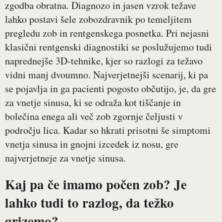
zgodba obratna. Diagnozo in jasen vzrok težave
lahko postavi šele zobozdravnik po temeljitem
pregledu zob in rentgenskega posnetka. Pri nejasni
klasični rentgenski diagnostiki se poslužujemo tudi
naprednejše 3D-tehnike, kjer so razlogi za težavo
vidni manj dvoumno. Najverjetnejši scenarij, ki pa
se pojavlja in ga pacienti pogosto občutijo, je, da gre
za vnetje sinusa, ki se odraža kot tiščanje in
bolečina enega ali več zob zgornje čeljusti v
področju lica. Kadar so hkrati prisotni še simptomi
vnetja sinusa in gnojni izcedek iz nosu, gre
najverjetneje za vnetje sinusa.
Kaj pa če imamo počen zob? Je
lahko tudi to razlog, da težko
grizemo?