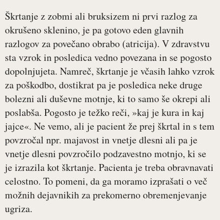
Škrtanje z zobmi ali bruksizem ni prvi razlog za
okrušeno sklenino, je pa gotovo eden glavnih
razlogov za povečano obrabo (atricija). V zdravstvu
sta vzrok in posledica vedno povezana in se pogosto
dopolnjujeta. Namreč, škrtanje je včasih lahko vzrok
za poškodbo, dostikrat pa je posledica neke druge
bolezni ali duševne motnje, ki to samo še okrepi ali
poslabša. Pogosto je težko reči, »kaj je kura in kaj
jajce«. Ne vemo, ali je pacient že prej škrtal in s tem
povzročal npr. majavost in vnetje dlesni ali pa je
vnetje dlesni povzročilo podzavestno motnjo, ki se
je izrazila kot škrtanje. Pacienta je treba obravnavati
celostno. To pomeni, da ga moramo izprašati o več
možnih dejavnikih za prekomerno obremenjevanje
ugriza.