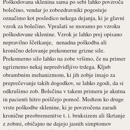
Poškodovana sklenina sama po sebi lahko povzroča
bolečino, vendar jo zobozdravniki pogosteje
označimo kot posledico nekega dejanja, ki je glavni
vzrok za bolečino. Vprašati se moramo po vzroku
poškodovane sklenine. Vzrok je lahko prej opisano
nepravilno ščetkanje, nenadna poškodba ali
kronično delovanje prekomerne grizne sile.
Prekomerno silo lahko na zobe vršimo, če na primer
ugriznemo nekaj nepredvidljivo trdega. Kljub
obrambnim mehanizmom, ki jih zobje imajo za
preprečevanje takih dogodkov, se lahko zgodi, da si
odkrušimo zob. Bolečina v takem primeru je akutna
in pacienti hitro poiščejo pomoč. Medtem ko druge
vrste poškodbe sklenine, ki je povzročena zaradi
kronične preobremenitve t. i. bruksizem ali škrtanje
z zobmi, običajno ne dajejo jasnih simptomov