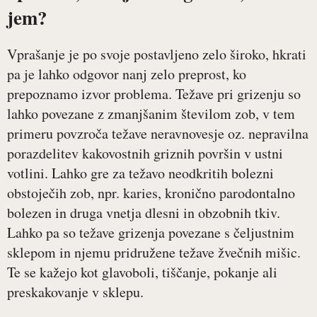
jem?
Vprašanje je po svoje postavljeno zelo široko, hkrati
pa je lahko odgovor nanj zelo preprost, ko
prepoznamo izvor problema. Težave pri grizenju so
lahko povezane z zmanjšanim številom zob, v tem
primeru povzroča težave neravnovesje oz. nepravilna
porazdelitev kakovostnih griznih površin v ustni
votlini. Lahko gre za težavo neodkritih bolezni
obstoječih zob, npr. karies, kronično parodontalno
bolezen in druga vnetja dlesni in obzobnih tkiv.
Lahko pa so težave grizenja povezane s čeljustnim
sklepom in njemu pridružene težave žvečnih mišic.
Te se kažejo kot glavoboli, tiščanje, pokanje ali
preskakovanje v sklepu.