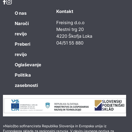
Kontakt
O nas
Freising d.o.o
Naroči
Mestni trg 20
revijo
4220 Škofja Loka
04/51 55 880
Preberi
revijo
Oglaševanje
Politika
zasebnosti
»Naložbo sofinancirata Republika Slovenija in Evropska unija iz
Evropskega sklada za regionalni razvoj«. V okviru javnega poziva za