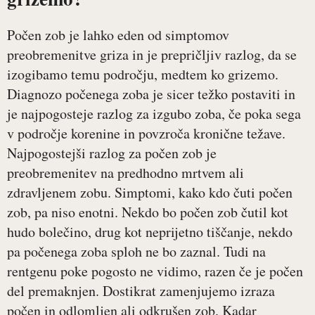
Počen zob je lahko eden od simptomov
preobremenitve griza in je prepričljiv razlog, da se
izogibamo temu področju, medtem ko grizemo.
Diagnozo počenega zoba je sicer težko postaviti in
je najpogosteje razlog za izgubo zoba, če poka sega
v področje korenine in povzroča kronične težave.
Najpogostejši razlog za počen zob je
preobremenitev na predhodno mrtvem ali
zdravljenem zobu. Simptomi, kako kdo čuti počen
zob, pa niso enotni. Nekdo bo počen zob čutil kot
hudo bolečino, drug kot neprijetno tiščanje, nekdo
pa počenega zoba sploh ne bo zaznal. Tudi na
rentgenu poke pogosto ne vidimo, razen če je počen
del premaknjen. Dostikrat zamenjujemo izraza
počen in odlomljen ali odkrušen zob. Kadar