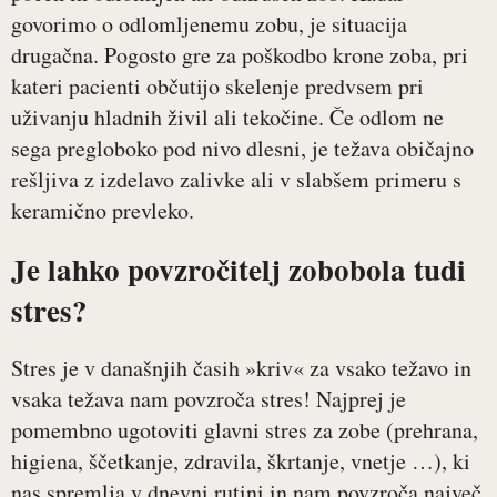
govorimo o odlomljenemu zobu, je situacija
drugačna. Pogosto gre za poškodbo krone zoba, pri
kateri pacienti občutijo skelenje predvsem pri
uživanju hladnih živil ali tekočine. Če odlom ne
sega pregloboko pod nivo dlesni, je težava običajno
rešljiva z izdelavo zalivke ali v slabšem primeru s
keramično prevleko.
Je lahko povzročitelj zobobola tudi
stres?
Stres je v današnjih časih »kriv« za vsako težavo in
vsaka težava nam povzroča stres! Najprej je
pomembno ugotoviti glavni stres za zobe (prehrana,
higiena, ščetkanje, zdravila, škrtanje, vnetje …), ki
nas spremlja v dnevni rutini in nam povzroča največ