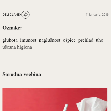
DELI ČLANEK
11 januarja, 2016
Oznake:
gluhota
imunost
naglušnost
ošpice
prehlad
uho
ušesna higiena
Sorodna vsebina