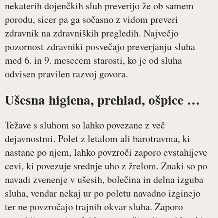
nekaterih dojenčkih sluh preverijo že ob samem
porodu, sicer pa ga sočasno z vidom preveri
zdravnik na zdravniških pregledih. Največjo
pozornost zdravniki posvečajo preverjanju sluha
med 6. in 9. mesecem starosti, ko je od sluha
odvisen pravilen razvoj govora.
Ušesna higiena, prehlad, ošpice …
Težave s sluhom so lahko povezane z več
dejavnostmi. Polet z letalom ali barotravma, ki
nastane po njem, lahko povzroči zaporo evstahijeve
cevi, ki povezuje srednje uho z žrelom. Znaki so po
navadi zvenenje v ušesih, bolečina in delna izguba
sluha, vendar nekaj ur po poletu navadno izginejo
ter ne povzročajo trajnih okvar sluha. Zaporo