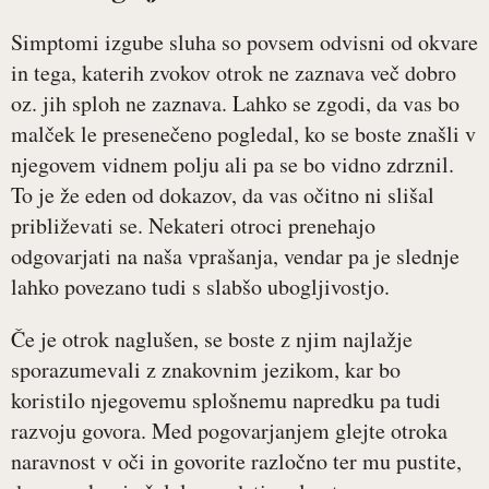
Simptomi izgube sluha so povsem odvisni od okvare
in tega, katerih zvokov otrok ne zaznava več dobro
oz. jih sploh ne zaznava. Lahko se zgodi, da vas bo
malček le presenečeno pogledal, ko se boste znašli v
njegovem vidnem polju ali pa se bo vidno zdrznil.
To je že eden od dokazov, da vas očitno ni slišal
približevati se. Nekateri otroci prenehajo
odgovarjati na naša vprašanja, vendar pa je slednje
lahko povezano tudi s slabšo ubogljivostjo.
Če je otrok naglušen, se boste z njim najlažje
sporazumevali z znakovnim jezikom, kar bo
koristilo njegovemu splošnemu napredku pa tudi
razvoju govora. Med pogovarjanjem glejte otroka
naravnost v oči in govorite razločno ter mu pustite,