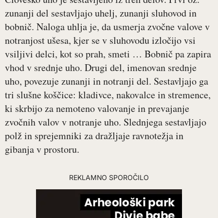
zunanji del sestavljajo uhelj, zunanji sluhovod in
bobnič. Naloga uhlja je, da usmerja zvočne valove v
notranjost ušesa, kjer se v sluhovodu izločijo vsi
vsiljivi delci, kot so prah, smeti … Bobnič pa zapira
vhod v srednje uho. Drugi del, imenovan srednje
uho, povezuje zunanji in notranji del. Sestavljajo ga
tri slušne koščice: kladivce, nakovalce in stremence,
ki skrbijo za nemoteno valovanje in prevajanje
zvočnih valov v notranje uho. Slednjega sestavljajo
polž in sprejemniki za dražljaje ravnotežja in
gibanja v prostoru.
REKLAMNO SPOROČILO