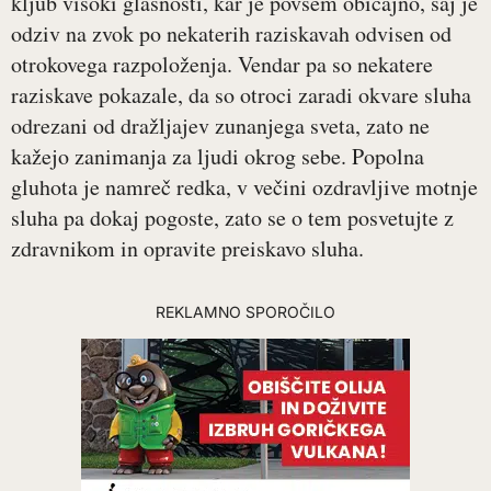
kljub visoki glasnosti, kar je povsem običajno, saj je
odziv na zvok po nekaterih raziskavah odvisen od
otrokovega razpoloženja. Vendar pa so nekatere
raziskave pokazale, da so otroci zaradi okvare sluha
odrezani od dražljajev zunanjega sveta, zato ne
kažejo zanimanja za ljudi okrog sebe. Popolna
gluhota je namreč redka, v večini ozdravljive motnje
sluha pa dokaj pogoste, zato se o tem posvetujte z
zdravnikom in opravite preiskavo sluha.
REKLAMNO SPOROČILO