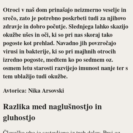
Otroci v naš dom prinašajo neizmerno veselje in
srečo, zato je potrebno poskrbeti tudi za njihovo
zdravje in dobro počutje. Slednjega lahko skazijo
okužbe ušes in oči, ki so pri nas skoraj tako
pogoste kot prehlad. Navadno jih povzročajo
virusi in bakterije, ki so pri majhnih otrocih
izredno pogoste, medtem ko po sedmem oz.
osmem letu starosti razvijejo imunost nanje ter s
tem ublažijo tudi okužbe.
Avtorica: Nika Arsovski
Razlika med naglušnostjo in
gluhostjo
Človeško uho je sestavljeno iz treh delov. Prvi oz.