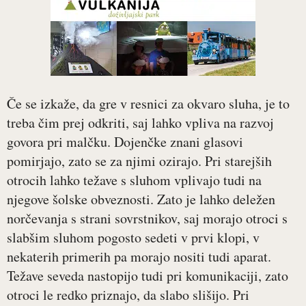
Če se izkaže, da gre v resnici za okvaro sluha, je to
treba čim prej odkriti, saj lahko vpliva na razvoj
govora pri malčku. Dojenčke znani glasovi
pomirjajo, zato se za njimi ozirajo. Pri starejših
otrocih lahko težave s sluhom vplivajo tudi na
njegove šolske obveznosti. Zato je lahko deležen
norčevanja s strani sovrstnikov, saj morajo otroci s
slabšim sluhom pogosto sedeti v prvi klopi, v
nekaterih primerih pa morajo nositi tudi aparat.
Težave seveda nastopijo tudi pri komunikaciji, zato
otroci le redko priznajo, da slabo slišijo. Pri