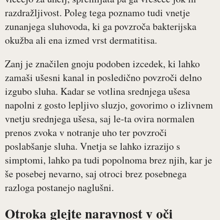
razdražljivost. Poleg tega poznamo tudi vnetje
zunanjega sluhovoda, ki ga povzroča bakterijska
okužba ali ena izmed vrst dermatitisa.
Zanj je značilen gnoju podoben izcedek, ki lahko
zamaši ušesni kanal in posledično povzroči delno
izgubo sluha. Kadar se votlina srednjega ušesa
napolni z gosto lepljivo sluzjo, govorimo o izlivnem
vnetju srednjega ušesa, saj le-ta ovira normalen
prenos zvoka v notranje uho ter povzroči
poslabšanje sluha. Vnetja se lahko izrazijo s
simptomi, lahko pa tudi popolnoma brez njih, kar je
še posebej nevarno, saj otroci brez posebnega
razloga postanejo naglušni.
Otroka glejte naravnost v oči