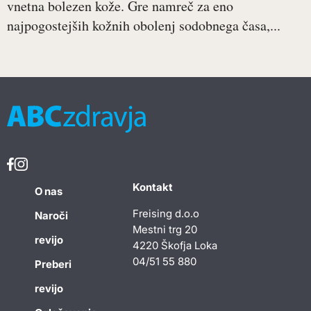
vnetna bolezen kože. Gre namreč za eno
najpogostejših kožnih obolenj sodobnega časa,...
Kontakt
O nas
Freising d.o.o
Naroči
Mestni trg 20
revijo
4220 Škofja Loka
04/51 55 880
Preberi
revijo