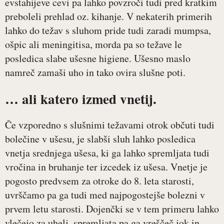
evstahijeve cevi pa lahko povzroči tudi pred kratkim
preboleli prehlad oz. kihanje. V nekaterih primerih
lahko do težav s sluhom pride tudi zaradi mumpsa,
ošpic ali meningitisa, morda pa so težave le
posledica slabe ušesne higiene. Ušesno maslo
namreč zamaši uho in tako ovira slušne poti.
… ali katero izmed vnetij.
Če vzporedno s slušnimi težavami otrok občuti tudi
bolečine v ušesu, je slabši sluh lahko posledica
vnetja srednjega ušesa, ki ga lahko spremljata tudi
vročina in bruhanje ter izcedek iz ušesa. Vnetje je
pogosto predvsem za otroke do 8. leta starosti,
uvrščamo pa ga tudi med najpogostejše bolezni v
prvem letu starosti. Dojenčki se v tem primeru lahko
vlečejo za uhelj, spremljata pa ga vreščeč jok in