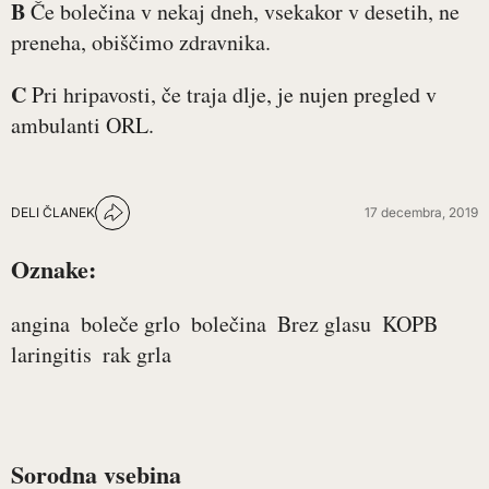
B
Če bolečina v nekaj dneh, vsekakor v desetih, ne
preneha, obiščimo zdravnika.
C
Pri hripavosti, če traja dlje, je nujen pregled v
ambulanti ORL.
DELI ČLANEK
17 decembra, 2019
Oznake:
angina
boleče grlo
bolečina
Brez glasu
KOPB
laringitis
rak grla
Sorodna vsebina