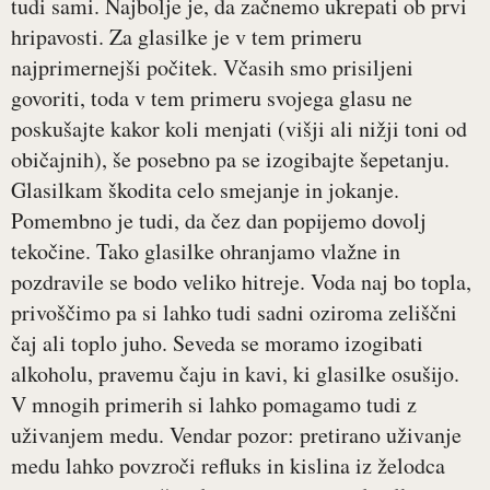
tudi sami. Najbolje je, da začnemo ukrepati ob prvi
hripavosti. Za glasilke je v tem primeru
najprimernejši počitek. Včasih smo prisiljeni
govoriti, toda v tem primeru svojega glasu ne
poskušajte kakor koli menjati (višji ali nižji toni od
običajnih), še posebno pa se izogibajte šepetanju.
Glasilkam škodita celo smejanje in jokanje.
Pomembno je tudi, da čez dan popijemo dovolj
tekočine. Tako glasilke ohranjamo vlažne in
pozdravile se bodo veliko hitreje. Voda naj bo topla,
privoščimo pa si lahko tudi sadni oziroma zeliščni
čaj ali toplo juho. Seveda se moramo izogibati
alkoholu, pravemu čaju in kavi, ki glasilke osušijo.
V mnogih primerih si lahko pomagamo tudi z
uživanjem medu. Vendar pozor: pretirano uživanje
medu lahko povzroči refluks in kislina iz želodca