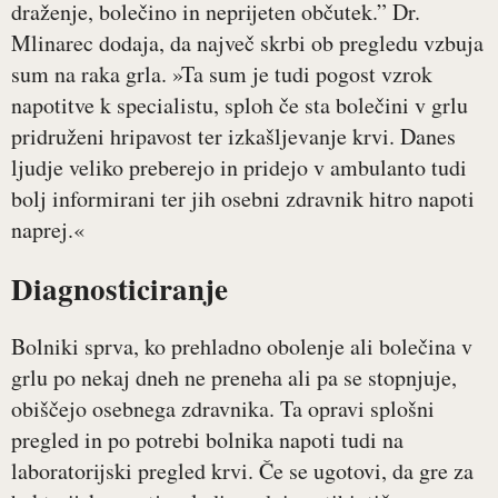
draženje, bolečino in neprijeten občutek.” Dr.
Mlinarec dodaja, da največ skrbi ob pregledu vzbuja
sum na raka grla. »Ta sum je tudi pogost vzrok
napotitve k specialistu, sploh če sta bolečini v grlu
pridruženi hripavost ter izkašljevanje krvi. Danes
ljudje veliko preberejo in pridejo v ambulanto tudi
bolj informirani ter jih osebni zdravnik hitro napoti
naprej.«
Diagnosticiranje
Bolniki sprva, ko prehladno obolenje ali bolečina v
grlu po nekaj dneh ne preneha ali pa se stopnjuje,
obiščejo osebnega zdravnika. Ta opravi splošni
pregled in po potrebi bolnika napoti tudi na
laboratorijski pregled krvi. Če se ugotovi, da gre za