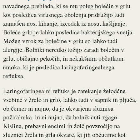
navadnega prehlada, ki se mu poleg bolečin v grlu
kot posledica virusnega obolenja pridružijo tudi
zamašen nos, kihanje, izcedek iz nosu, kašljanje.
Boleče grlo je lahko posledica bakterijskega vnetja.
Možen vzrok za bolečine v grlu so lahko tudi
alergije. Bolniki neredko tožijo zaradi bolečin v
grlu, običajno pekočih, in nekakšnim občutkom
cmoka, ki je posledica laringofaringealnega
refluksa.
Laringofaringealni refluks je zatekanje želodčne
vsebine v žrelo in grlo, lahko tudi v sapnik in pljuča,
ob čemer ni nujno, da je okvarjena sluznica
požiralnika, in ni nujno, da bolnik čuti zgago.
Kislina, prebavni encimi in žolč povzročijo na
sluznici žrela in grla okvare, ki jih občutimo kot