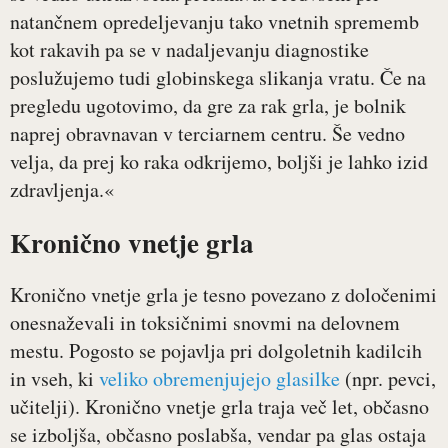
natančnem opredeljevanju tako vnetnih sprememb
kot rakavih pa se v nadaljevanju diagnostike
poslužujemo tudi globinskega slikanja vratu. Če na
pregledu ugotovimo, da gre za rak grla, je bolnik
naprej obravnavan v terciarnem centru. Še vedno
velja, da prej ko raka odkrijemo, boljši je lahko izid
zdravljenja.«
Kronično vnetje grla
Kronično vnetje grla je tesno povezano z določenimi
onesnaževali in toksičnimi snovmi na delovnem
mestu. Pogosto se pojavlja pri dolgoletnih kadilcih
in vseh, ki
veliko obremenjujejo glasilke
(npr. pevci,
učitelji). Kronično vnetje grla traja več let, občasno
se izboljša, občasno poslabša, vendar pa glas ostaja