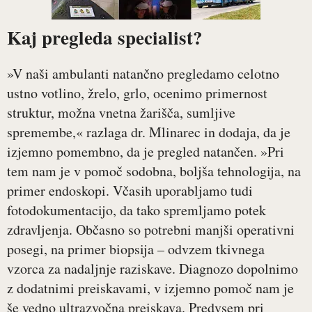
Kaj pregleda specialist?
»V naši ambulanti natančno pregledamo celotno
ustno votlino, žrelo, grlo, ocenimo primernost
struktur, možna vnetna žarišča, sumljive
spremembe,« razlaga dr. Mlinarec in dodaja, da je
izjemno pomembno, da je pregled natančen. »Pri
tem nam je v pomoč sodobna, boljša tehnologija, na
primer endoskopi. Včasih uporabljamo tudi
fotodokumentacijo, da tako spremljamo potek
zdravljenja. Občasno so potrebni manjši operativni
posegi, na primer biopsija – odvzem tkivnega
vzorca za nadaljnje raziskave. Diagnozo dopolnimo
z dodatnimi preiskavami, v izjemno pomoč nam je
še vedno ultrazvočna preiskava. Predvsem pri