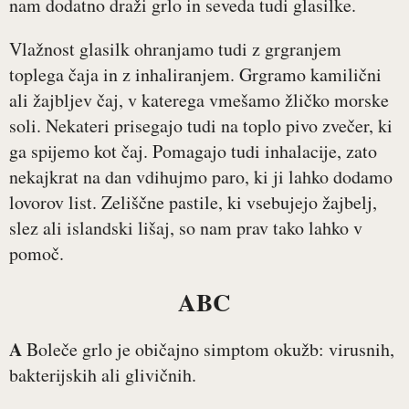
nam dodatno draži grlo in seveda tudi glasilke.
Vlažnost glasilk ohranjamo tudi z grgranjem
toplega čaja in z inhaliranjem. Grgramo kamilični
ali žajbljev čaj, v katerega vmešamo žličko morske
soli. Nekateri prisegajo tudi na toplo pivo zvečer, ki
ga spijemo kot čaj. Pomagajo tudi inhalacije, zato
nekajkrat na dan vdihujmo paro, ki ji lahko dodamo
lovorov list. Zeliščne pastile, ki vsebujejo žajbelj,
slez ali islandski lišaj, so nam prav tako lahko v
pomoč.
ABC
A
Boleče grlo je običajno simptom okužb: virusnih,
bakterijskih ali glivičnih.