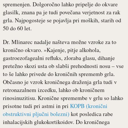
spremenjen. Dolgoročno lahko pripelje do okvare
glasilk, znana pa je tudi povečana verjetnost za rak
grla. Najpogosteje se pojavlja pri moških, starih od
50 do 60 let.
Dr. Mlinarec nadalje našteva možne vzroke za to
kronično okvaro. »Kajenje, pitje alkohola,
gastroezofagealni refluks, zloraba glasu, dihanje
pretežno skozi usta ob slabši prehodnosti nosu – vse
to še lahko privede do kroničnih sprememb grla.
Občasno je vzrok kroničnega draženja grla tudi v
retronazalnem izcedku, lahko ob kroničnem
rinosinuzitisu. Kronične spremembe v grlu so lahko
prisotne tudi pri astmi in pri
KOPB (kronični
obstruktivni pljučni bolezni)
kot posledica rabe
inhalacijskih glukokortikoidov. Do kroničnega