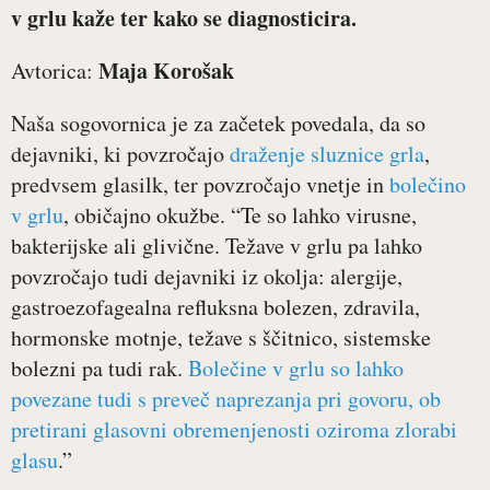
v grlu kaže ter kako se diagnosticira.
Maja Korošak
Avtorica:
Naša sogovornica je za začetek povedala, da so
dejavniki, ki povzročajo
draženje sluznice grla
,
predvsem glasilk, ter povzročajo vnetje in
bolečino
v grlu
, običajno okužbe. “Te so lahko virusne,
bakterijske ali glivične. Težave v grlu pa lahko
povzročajo tudi dejavniki iz okolja: alergije,
gastroezofagealna refluksna bolezen, zdravila,
hormonske motnje, težave s ščitnico, sistemske
bolezni pa tudi rak.
Bolečine v grlu so lahko
povezane tudi s preveč naprezanja pri govoru, ob
pretirani glasovni obremenjenosti oziroma zlorabi
glasu
.”