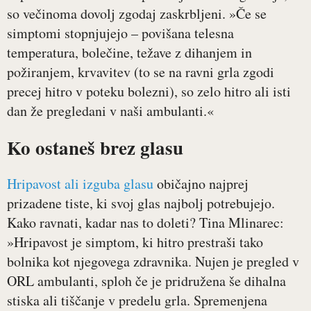
so večinoma dovolj zgodaj zaskrbljeni. »Če se
simptomi stopnjujejo – povišana telesna
temperatura, bolečine, težave z dihanjem in
požiranjem, krvavitev (to se na ravni grla zgodi
precej hitro v poteku bolezni), so zelo hitro ali isti
dan že pregledani v naši ambulanti.«
Ko ostaneš brez glasu
Hripavost ali izguba glasu
običajno najprej
prizadene tiste, ki svoj glas najbolj potrebujejo.
Kako ravnati, kadar nas to doleti? Tina Mlinarec:
»Hripavost je simptom, ki hitro prestraši tako
bolnika kot njegovega zdravnika. Nujen je pregled v
ORL ambulanti, sploh če je pridružena še dihalna
stiska ali tiščanje v predelu grla. Spremenjena