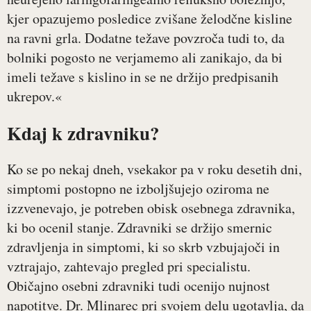
kjer opazujemo posledice zvišane želodčne kisline
na ravni grla. Dodatne težave povzroča tudi to, da
bolniki pogosto ne verjamemo ali zanikajo, da bi
imeli težave s kislino in se ne držijo predpisanih
ukrepov.«
Kdaj k zdravniku?
Ko se po nekaj dneh, vsekakor pa v roku desetih dni,
simptomi postopno ne izboljšujejo oziroma ne
izzvenevajo, je potreben obisk osebnega zdravnika,
ki bo ocenil stanje. Zdravniki se držijo smernic
zdravljenja in simptomi, ki so skrb vzbujajoči in
vztrajajo, zahtevajo pregled pri specialistu.
Običajno osebni zdravniki tudi ocenijo nujnost
napotitve. Dr. Mlinarec pri svojem delu ugotavlja, da