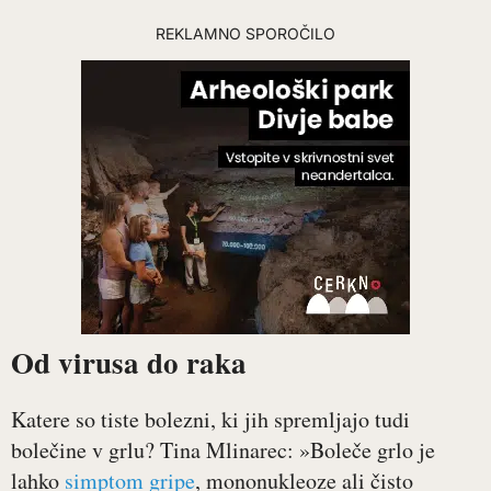
REKLAMNO SPOROČILO
Od virusa do raka
Katere so tiste bolezni, ki jih spremljajo tudi
bolečine v grlu? Tina Mlinarec: »Boleče grlo je
lahko
simptom gripe
, mononukleoze ali čisto