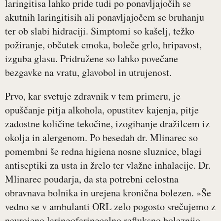
laringitisa lahko pride tudi po ponavljajočih se
akutnih laringitisih ali ponavljajočem se bruhanju
ter ob slabi hidraciji. Simptomi so kašelj, težko
požiranje, občutek cmoka, boleče grlo, hripavost,
izguba glasu. Pridružene so lahko povečane
bezgavke na vratu, glavobol in utrujenost.
Prvo, kar svetuje zdravnik v tem primeru, je
opuščanje pitja alkohola, opustitev kajenja, pitje
zadostne količine tekočine, izogibanje dražilcem iz
okolja in alergenom. Po besedah dr. Mlinarec so
pomembni še redna higiena nosne sluznice, blagi
antiseptiki za usta in žrelo ter vlažne inhalacije. Dr.
Mlinarec poudarja, da sta potrebni celostna
obravnava bolnika in urejena kronična bolezen. »Še
vedno se v ambulanti ORL zelo pogosto srečujemo z
neurejeno laringofaringealno refluksno boleznijo,