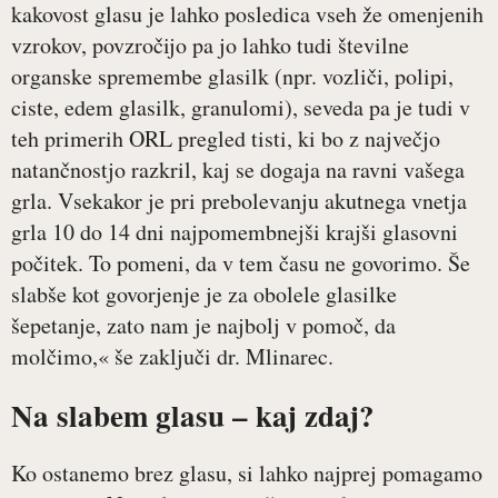
kakovost glasu je lahko posledica vseh že omenjenih
vzrokov, povzročijo pa jo lahko tudi številne
organske spremembe glasilk (npr. vozliči, polipi,
ciste, edem glasilk, granulomi), seveda pa je tudi v
teh primerih ORL pregled tisti, ki bo z največjo
natančnostjo razkril, kaj se dogaja na ravni vašega
grla. Vsekakor je pri prebolevanju akutnega vnetja
grla 10 do 14 dni najpomembnejši krajši glasovni
počitek. To pomeni, da v tem času ne govorimo. Še
slabše kot govorjenje je za obolele glasilke
šepetanje, zato nam je najbolj v pomoč, da
molčimo,« še zaključi dr. Mlinarec.
Na slabem glasu – kaj zdaj?
Ko ostanemo brez glasu, si lahko najprej pomagamo