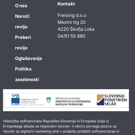
Kontakt
O nas
Freising d.o.o
Naroči
Mestni trg 20
revijo
4220 Škofja Loka
04/51 55 880
Preberi
revijo
Oglaševanje
Politika
zasebnosti
»Naložbo sofinancirata Republika Slovenija in Evropska unija iz
Evropskega sklada za regionalni razvoj«. V okviru javnega poziva za
Vavčer za digitalni marketing smo v podjetju pridobili sofinanciranje in