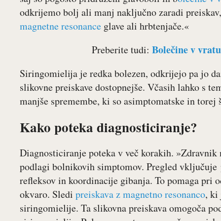
odkrijemo bolj ali manj naključno zaradi preiskav
magnetne resonance
glave ali hrbtenjače.«
Bolečine v vratu
Preberite tudi:
Siringomielija je redka bolezen, odkrijejo pa jo d
slikovne preiskave dostopnejše. Včasih lahko s t
manjše spremembe, ki so asimptomatske in torej š
Kako poteka diagnosticiranje?
Diagnosticiranje poteka v več korakih. »Zdravnik 
podlagi bolnikovih simptomov. Pregled vključuje p
refleksov in koordinacije gibanja. To pomaga pri o
okvaro. Sledi
preiskava z magnetno resonanco
, ki
siringomielije. Ta slikovna preiskava omogoča po