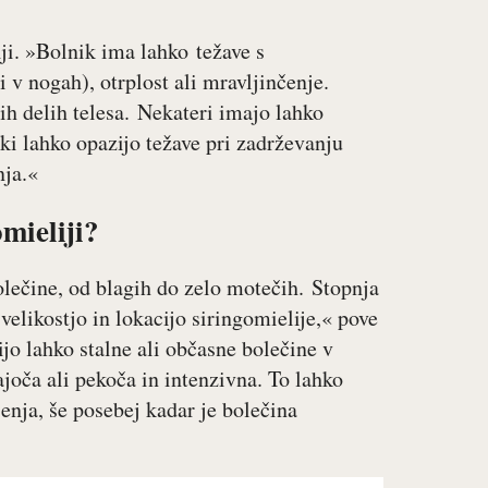
i. »Bolnik ima lahko težave s
 v nogah), otrplost ali mravljinčenje.
ih delih telesa. Nekateri imajo lahko
ki lahko opazijo težave pri zadrževanju
nja.«
mieliji?
olečine, od blagih do zelo motečih. Stopnja
velikostjo in lokacijo siringomielije,« pove
jo lahko stalne ali občasne bolečine v
ajoča ali pekoča in intenzivna. To lahko
enja, še posebej kadar je bolečina