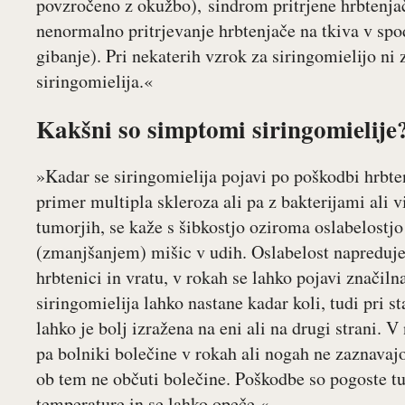
povzročeno z okužbo), sindrom pritrjene hrbtenjače
nenormalno pritrjevanje hrbtenjače na tkiva v sp
gibanje). Pri nekaterih vzrok za siringomielijo ni
siringomielija.«
Kakšni so simptomi siringomielije
»Kadar se siringomielija pojavi po poškodbi hrbten
primer multipla skleroza ali pa z bakterijami ali v
tumorjih, se kaže s šibkostjo oziroma oslabelostjo 
(zmanjšanjem) mišic v udih. Oslabelost napreduje 
hrbtenici in vratu, v rokah se lahko pojavi značiln
siringomielija lahko nastane kadar koli, tudi pri st
lahko je bolj izražena na eni ali na drugi strani.
pa bolniki bolečine v rokah ali nogah ne zaznavaj
ob tem ne občuti bolečine. Poškodbe so pogoste tu
temperature in se lahko opeče.«