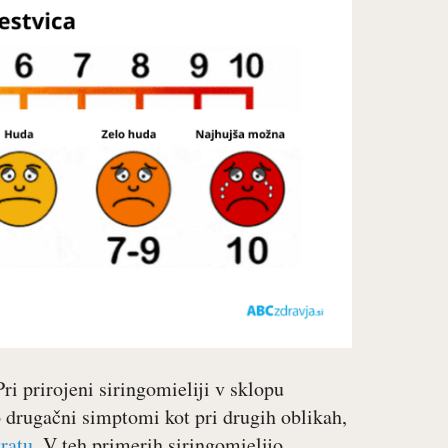
Pri prirojeni siringomieliji v sklopu
 drugačni simptomi kot pri drugih oblikah,
vratu
. V teh primerih siringomielijo