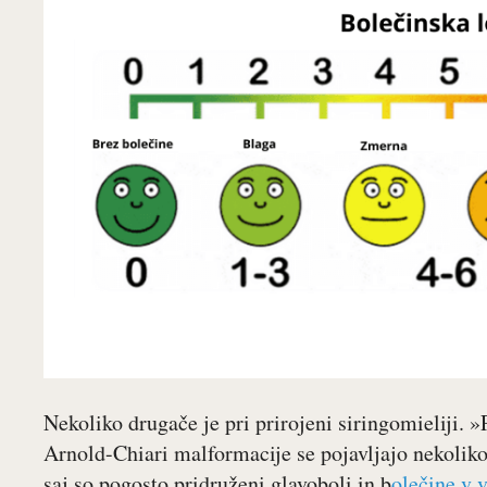
Nekoliko drugače je pri prirojeni siringomieliji. »
Arnold-Chiari malformacije se pojavljajo nekoliko
saj so pogosto pridruženi glavoboli in b
olečine v 