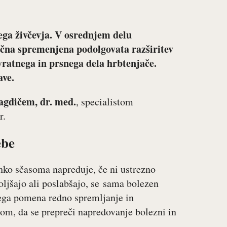
ega živčevja. V osrednjem delu
stična spremenjena podolgovata razširitev
vratnega in prsnega dela hrbtenjače.
ave.
gdičem, dr. med.
, specialistom
r.
ebe
hko sčasoma napreduje, če ni ustrezno
ljšajo ali poslabšajo, se sama bolezen
nega pomena redno spremljanje in
om, da se prepreči napredovanje bolezni in