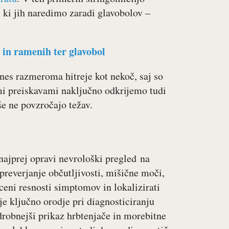
, ki jih naredimo zaradi glavobolov –
 in ramenih ter glavobol
anes razmeroma hitreje kot nekoč, saj so
emi preiskavami naključno odkrijemo tudi
e ne povzročajo težav.
najprej opravi nevrološki pregled na
reverjanje občutljivosti, mišične moči,
ceni resnosti simptomov in lokalizirati
 je ključno orodje pri diagnosticiranju
drobnejši prikaz hrbtenjače in morebitne