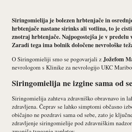
Siringomielija je bolezen hrbtenjače in osrednj
hrbtenjače nastane sirinks ali votlina, to je ci
znotraj hrbtenjače. Najpogostejša je v predelu 
Zaradi tega ima bolnik določene nevrološke tež
Jožefom Ma
O Siringomieliji smo se pogovarjali z
nevrologom s Klinike za nevrologijo UKC Maribo
Siringomielija ne izgine sama od s
Siringomielija zahteva zdravniško obravnavo in la
zdravljena. Čeprav se lahko simptomi občasno izbo
običajno ne pozdravi sama od sebe, zato je ključ
zdravljenje siringomielije pod zdravniškim nadzor
zmanjša tveganje zapletov.