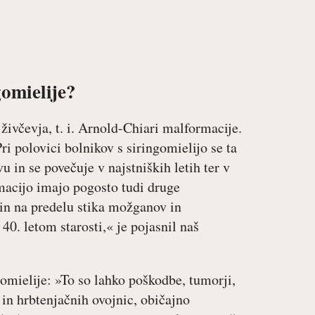
gomielije?
živčevja, t. i. Arnold-Chiari malformacije.
ri polovici bolnikov s siringomielijo se ta
 in se povečuje v najstniških letih ter v
macijo imajo pogosto tudi druge
in na predelu stika možganov in
40. letom starosti,« je pojasnil naš
omielije: »To so lahko poškodbe, tumorji,
in hrbtenjačnih ovojnic, običajno