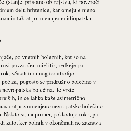
 (stanje, prisotno ob rojstvu, ki povzroči
odnjem delu hrbtenice, kar omejuje njeno
 znan in takrat jo imenujemo idiopatska
?
jače, po vnetnih boleznih, kot so na
irusi povzročen mielitis, redkeje po
rok, včasih tudi nog ter atrofijo
počasi, pogosto se pridružijo bolečine v
a nevropatska bolečina. Te vrste
arejših, in se lahko kaže asimetrično –
 V nasprotju z omenjeno nevropatsko bolečino
o. Nekdo si, na primer, poškoduje roko, pa
di zato, ker bolnik v okončinah ne zaznava