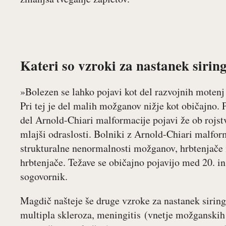
Kateri so vzroki za nastanek sirin
»Bolezen se lahko pojavi kot del razvojnih motenj 
Pri tej je del malih možganov nižje kot običajno. P
del Arnold-Chiari malformacije pojavi že ob rojstvu
mlajši odraslosti. Bolniki z Arnold-Chiari malfor
strukturalne nenormalnosti možganov, hrbtenjače 
hrbtenjače. Težave se običajno pojavijo med 20. in 
sogovornik.
Magdič našteje še druge vzroke za nastanek siring
multipla skleroza, meningitis (vnetje možganskih 