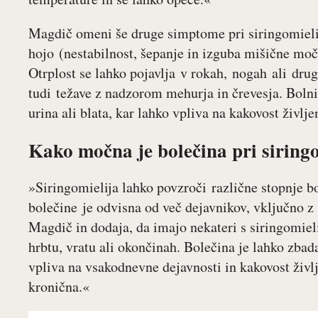
Magdič omeni še druge simptome pri siringomielij
hojo (nestabilnost, šepanje in izguba mišične moči
Otrplost se lahko pojavlja v rokah, nogah ali drug
tudi težave z nadzorom mehurja in črevesja. Bolni
urina ali blata, kar lahko vpliva na kakovost življe
Kako močna je bolečina pri siringo
»Siringomielija lahko povzroči različne stopnje b
bolečine je odvisna od več dejavnikov, vključno z 
Magdič in dodaja, da imajo nekateri s siringomieli
hrbtu, vratu ali okončinah. Bolečina je lahko zbad
vpliva na vsakodnevne dejavnosti in kakovost življ
kronična.«