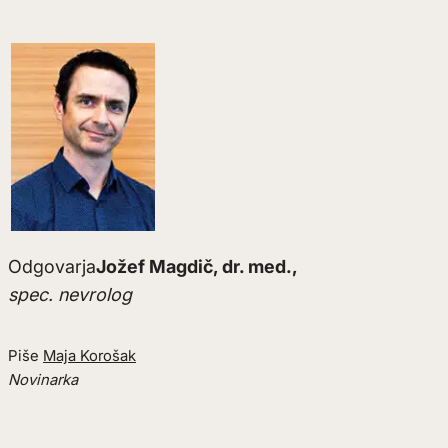
Odgovarja
Jožef Magdič, dr. med.,
spec. nevrolog
Piše
Maja Korošak
Novinarka