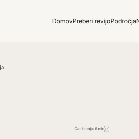
Domov
Preberi revijo
Področja
N
ja
Čas branja: 6 min