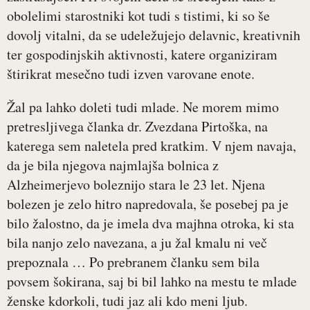
obolelimi starostniki kot tudi s tistimi, ki so še
dovolj vitalni, da se udeležujejo delavnic, kreativnih
ter gospodinjskih aktivnosti, katere organiziram
štirikrat mesečno tudi izven varovane enote.
Žal pa lahko doleti tudi mlade. Ne morem mimo
pretresljivega članka dr. Zvezdana Pirtoška, na
katerega sem naletela pred kratkim. V njem navaja,
da je bila njegova najmlajša bolnica z
Alzheimerjevo boleznijo stara le 23 let. Njena
bolezen je zelo hitro napredovala, še posebej pa je
bilo žalostno, da je imela dva majhna otroka, ki sta
bila nanjo zelo navezana, a ju žal kmalu ni več
prepoznala … Po prebranem članku sem bila
povsem šokirana, saj bi bil lahko na mestu te mlade
ženske kdorkoli, tudi jaz ali kdo meni ljub.