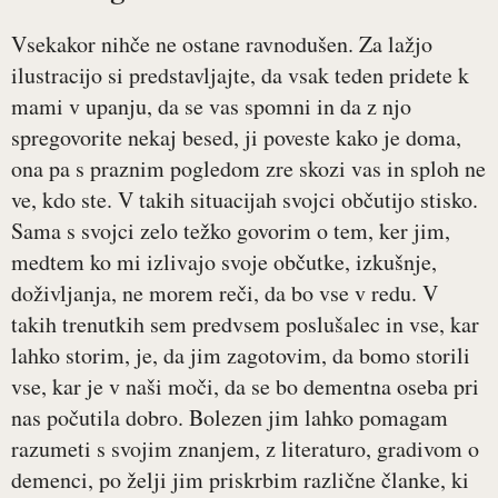
Vsekakor nihče ne ostane ravnodušen. Za lažjo
ilustracijo si predstavljajte, da vsak teden pridete k
mami v upanju, da se vas spomni in da z njo
spregovorite nekaj besed, ji poveste kako je doma,
ona pa s praznim pogledom zre skozi vas in sploh ne
ve, kdo ste. V takih situacijah svojci občutijo stisko.
Sama s svojci zelo težko govorim o tem, ker jim,
medtem ko mi izlivajo svoje občutke, izkušnje,
doživljanja, ne morem reči, da bo vse v redu. V
takih trenutkih sem predvsem poslušalec in vse, kar
lahko storim, je, da jim zagotovim, da bomo storili
vse, kar je v naši moči, da se bo dementna oseba pri
nas počutila dobro. Bolezen jim lahko pomagam
razumeti s svojim znanjem, z literaturo, gradivom o
demenci, po želji jim priskrbim različne članke, ki