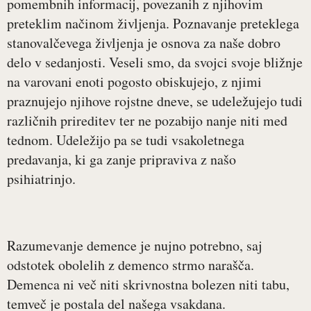
pomembnih informacij, povezanih z njihovim
preteklim načinom življenja. Poznavanje preteklega
stanovalčevega življenja je osnova za naše dobro
delo v sedanjosti. Veseli smo, da svojci svoje bližnje
na varovani enoti pogosto obiskujejo, z njimi
praznujejo njihove rojstne dneve, se udeležujejo tudi
različnih prireditev ter ne pozabijo nanje niti med
tednom. Udeležijo pa se tudi vsakoletnega
predavanja, ki ga zanje pripraviva z našo
psihiatrinjo.
Razumevanje demence je nujno potrebno, saj
odstotek obolelih z demenco strmo narašča.
Demenca ni več niti skrivnostna bolezen niti tabu,
temveč je postala del našega vsakdana.