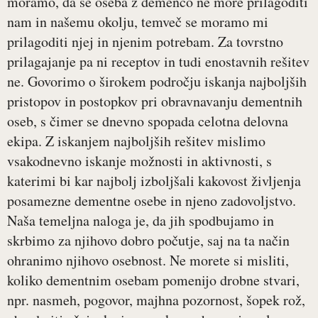
moramo, da se oseba z demenco ne more prilagoditi
nam in našemu okolju, temveč se moramo mi
prilagoditi njej in njenim potrebam. Za tovrstno
prilagajanje pa ni receptov in tudi enostavnih rešitev
ne. Govorimo o širokem področju iskanja najboljših
pristopov in postopkov pri obravnavanju dementnih
oseb, s čimer se dnevno spopada celotna delovna
ekipa. Z iskanjem najboljših rešitev mislimo
vsakodnevno iskanje možnosti in aktivnosti, s
katerimi bi kar najbolj izboljšali kakovost življenja
posamezne dementne osebe in njeno zadovoljstvo.
Naša temeljna naloga je, da jih spodbujamo in
skrbimo za njihovo dobro počutje, saj na ta način
ohranimo njihovo osebnost. Ne morete si misliti,
koliko dementnim osebam pomenijo drobne stvari,
npr. nasmeh, pogovor, majhna pozornost, šopek rož,