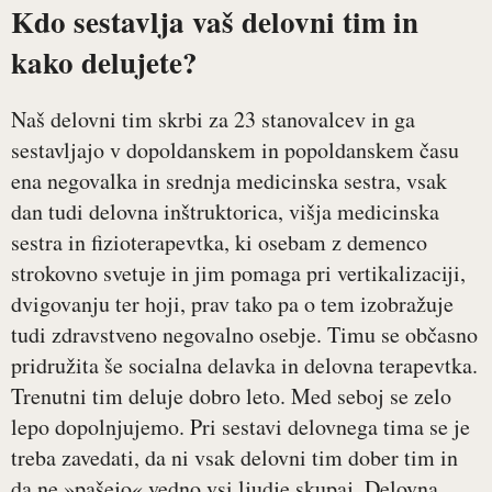
Kdo sestavlja vaš delovni tim in
kako delujete?
Naš delovni tim skrbi za 23 stanovalcev in ga
sestavljajo v dopoldanskem in popoldanskem času
ena negovalka in srednja medicinska sestra, vsak
dan tudi delovna inštruktorica, višja medicinska
sestra in fizioterapevtka, ki osebam z demenco
strokovno svetuje in jim pomaga pri vertikalizaciji,
dvigovanju ter hoji, prav tako pa o tem izobražuje
tudi zdravstveno negovalno osebje. Timu se občasno
pridružita še socialna delavka in delovna terapevtka.
Trenutni tim deluje dobro leto. Med seboj se zelo
lepo dopolnjujemo. Pri sestavi delovnega tima se je
treba zavedati, da ni vsak delovni tim dober tim in
da ne »pašejo« vedno vsi ljudje skupaj. Delovna