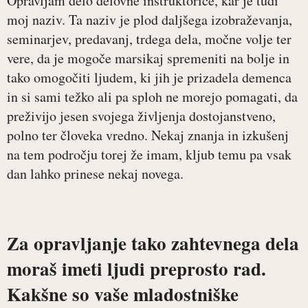
Opravljam delo delovne inštruktorice, kar je tudi
moj naziv. Ta naziv je plod daljšega izobraževanja,
seminarjev, predavanj, trdega dela, močne volje ter
vere, da je mogoče marsikaj spremeniti na bolje in
tako omogočiti ljudem, ki jih je prizadela demenca
in si sami težko ali pa sploh ne morejo pomagati, da
preživijo jesen svojega življenja dostojanstveno,
polno ter človeka vredno. Nekaj znanja in izkušenj
na tem področju torej že imam, kljub temu pa vsak
dan lahko prinese nekaj novega.
Za opravljanje tako zahtevnega dela
moraš imeti ljudi preprosto rad.
Kakšne so vaše mladostniške