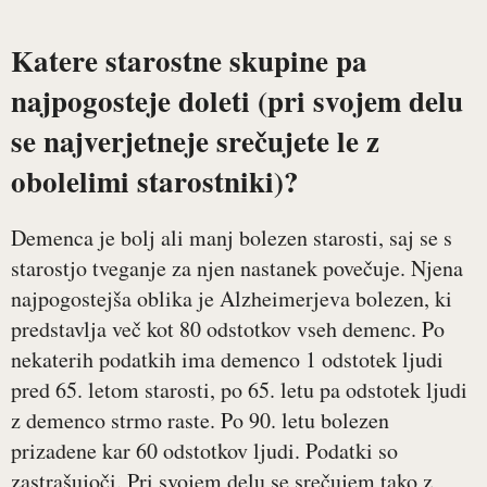
Katere starostne skupine pa
najpogosteje doleti (pri svojem delu
se najverjetneje srečujete le z
obolelimi starostniki)?
Demenca je bolj ali manj bolezen starosti, saj se s
starostjo tveganje za njen nastanek povečuje. Njena
najpogostejša oblika je Alzheimerjeva bolezen, ki
predstavlja več kot 80 odstotkov vseh demenc. Po
nekaterih podatkih ima demenco 1 odstotek ljudi
pred 65. letom starosti, po 65. letu pa odstotek ljudi
z demenco strmo raste. Po 90. letu bolezen
prizadene kar 60 odstotkov ljudi. Podatki so
zastrašujoči. Pri svojem delu se srečujem tako z