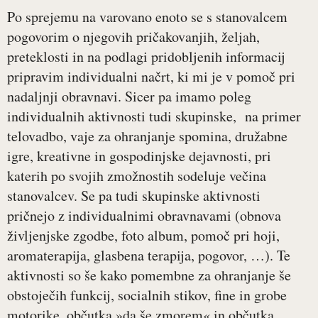
Po sprejemu na varovano enoto se s stanovalcem
pogovorim o njegovih pričakovanjih, željah,
preteklosti in na podlagi pridobljenih informacij
pripravim individualni načrt, ki mi je v pomoč pri
nadaljnji obravnavi. Sicer pa imamo poleg
individualnih aktivnosti tudi skupinske, na primer
telovadbo, vaje za ohranjanje spomina, družabne
igre, kreativne in gospodinjske dejavnosti, pri
katerih po svojih zmožnostih sodeluje večina
stanovalcev. Se pa tudi skupinske aktivnosti
pričnejo z individualnimi obravnavami (obnova
življenjske zgodbe, foto album, pomoč pri hoji,
aromaterapija, glasbena terapija, pogovor, …). Te
aktivnosti so še kako pomembne za ohranjanje še
obstoječih funkcij, socialnih stikov, fine in grobe
motorike, občutka »da še zmorem« in občutka