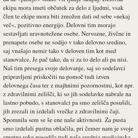
ekipa mora imeti občutek za delo z ljudmi, vsak
člen te ekipe mora biti zmožen dati od sebe »nekaj
več«, pozitivno energijo. Delovni tim morajo
sestavljati uravnotežene osebe. Nervozne, živčne in
prenapete osebe ne sodijo v tako delovno sredino,
saj vnašajo nemir tako v deloven tim kot med
stanovalce. Je pač tako, da si za to delo ali pa nisi.
Naš tim presega svoje delovanje, saj so sodelavci
pripravljeni priskočiti na pomoč tudi izven
delovnega časa ter z majhnimi pozornostmi, kot npr.
z zdravilnimi zelišči, ki so jih sodelavke nabrale na
lastno pobudo, s stanovalci pa smo zelišča posušili,
jih zrezali in izdelali vrečke z zdravilnimi čaji.
Spomnila sem se še ene naše aktivnosti. Za pusta
smo izdelali pustna oblačila, pri čemer nam je svoje
spretne roke posodila tudi naša srednja medicinska