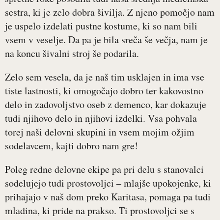
sestra, ki je zelo dobra šivilja. Z njeno pomočjo nam
je uspelo izdelati pustne kostume, ki so nam bili
vsem v veselje. Da pa je bila sreča še večja, nam je
na koncu šivalni stroj še podarila.
Zelo sem vesela, da je naš tim usklajen in ima vse
tiste lastnosti, ki omogočajo dobro ter kakovostno
delo in zadovoljstvo oseb z demenco, kar dokazuje
tudi njihovo delo in njihovi izdelki. Vsa pohvala
torej naši delovni skupini in vsem mojim ožjim
sodelavcem, kajti dobro nam gre!
Poleg redne delovne ekipe pa pri delu s stanovalci
sodelujejo tudi prostovoljci – mlajše upokojenke, ki
prihajajo v naš dom preko Karitasa, pomaga pa tudi
mladina, ki pride na prakso. Ti prostovoljci se s