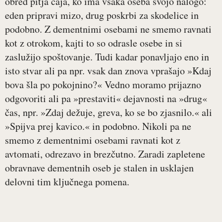
obred pitja čaja, ko ima vsaka oseba svojo nalogo:
eden pripravi mizo, drug poskrbi za skodelice in
podobno. Z dementnimi osebami ne smemo ravnati
kot z otrokom, kajti to so odrasle osebe in si
zaslužijo spoštovanje. Tudi kadar ponavljajo eno in
isto stvar ali pa npr. vsak dan znova vprašajo »Kdaj
bova šla po pokojnino?« Vedno moramo prijazno
odgovoriti ali pa »prestaviti« dejavnosti na »drug«
čas, npr. »Zdaj dežuje, greva, ko se bo zjasnilo.« ali
»Spijva prej kavico.« in podobno. Nikoli pa ne
smemo z dementnimi osebami ravnati kot z
avtomati, odrezavo in brezčutno. Zaradi zapletene
obravnave dementnih oseb je stalen in usklajen
delovni tim ključnega pomena.