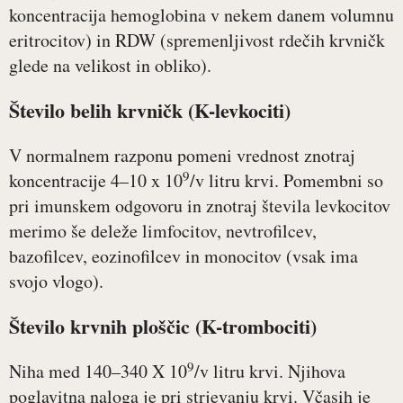
koncentracija hemoglobina v nekem danem volumnu
eritrocitov) in RDW (spremenljivost rdečih krvničk
glede na velikost in obliko).
Število belih krvničk (K-levkociti)
V normalnem razponu pomeni vrednost znotraj
9
koncentracije 4–10 x 10
/v litru krvi. Pomembni so
pri imunskem odgovoru in znotraj števila levkocitov
merimo še deleže limfocitov, nevtrofilcev,
bazofilcev, eozinofilcev in monocitov (vsak ima
svojo vlogo).
Število krvnih ploščic (K-trombociti)
9
Niha med 140–340 X 10
/v litru krvi. Njihova
poglavitna naloga je pri strjevanju krvi. Včasih je