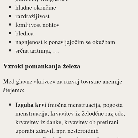
hladne okončine
razdražljivost
lomljivost nohtov
bledica
nagnjenost k ponavljajočim se okužbam
srčna aritmija, …
Vzroki pomankanja železa
Med glavne »krivce« za razvoj tovrstne anemije
štejemo:
Izguba krvi
(močna menstruacija, pogosta
menstruacija, krvavitev iz želodčne razjede,
krvavitev iz danke, krvavitev ob pretirani
uporabi zdravil, npr. nesteroidnih