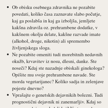
Ob obisku osebnega zdravnika ne pozabite
povedati, koliko časa zaznavate slabo počutje,
kaj ga poslabša in kaj ga izboljša, jemljete
kakšna zdravila oz. prehrambene dodatke, v
kakšnem okolju delate, kakšne razvade imate
(alkohol, droge, nikotin) ali spremembo
življenjskega sloga.
Ne pozabite omeniti tudi morebitnih nedavnih
okužb, krvavitev iz nosu, dlesni, danke. Ste
noseči? Kdaj ste nazadnje obiskali ginekologa?
Opišite mu svoje prehrambene navade. Ste
morda vegetarijanec? Koliko sadja in zelenjave
pojeste dnevno?
Vprašajte o genetskih dejavnikih bolezni. Tudi
prognostični dejavnik ni zanemarljiv. Kdaj so