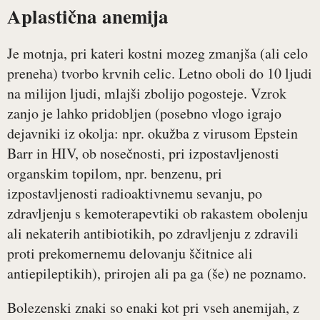
Aplastična anemija
Je motnja, pri kateri kostni mozeg zmanjša (ali celo
preneha) tvorbo krvnih celic. Letno oboli do 10 ljudi
na milijon ljudi, mlajši zbolijo pogosteje. Vzrok
zanjo je lahko pridobljen (posebno vlogo igrajo
dejavniki iz okolja: npr. okužba z virusom Epstein
Barr in HIV, ob nosečnosti, pri izpostavljenosti
organskim topilom, npr. benzenu, pri
izpostavljenosti radioaktivnemu sevanju, po
zdravljenju s kemoterapevtiki ob rakastem obolenju
ali nekaterih antibiotikih, po zdravljenju z zdravili
proti prekomernemu delovanju ščitnice ali
antiepileptikih), prirojen ali pa ga (še) ne poznamo.
Bolezenski znaki so enaki kot pri vseh anemijah, z