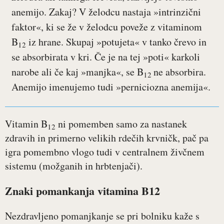
anemijo. Zakaj? V želodcu nastaja »intrinzični
faktor«, ki se že v želodcu poveže z vitaminom
B
iz hrane. Skupaj »potujeta« v tanko črevo in
12
se absorbirata v kri. Če je na tej »poti« karkoli
narobe ali če kaj »manjka«, se B
ne absorbira.
12
Anemijo imenujemo tudi »perniciozna anemija«.
Vitamin B
ni pomemben samo za nastanek
12
zdravih in primerno velikih rdečih krvničk, pač pa
igra pomembno vlogo tudi v centralnem živčnem
sistemu (možganih in hrbtenjači).
Znaki pomankanja vitamina B12
Nezdravljeno pomanjkanje se pri bolniku kaže s