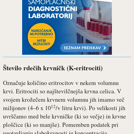
Število rdečih krvničk (K-eritrociti)
Označuje količino eritrocitov v nekem volumnu
krvi. Eritrociti so najštevilčnejša krvna celica. V
svojem krožečem krvnem volumnu jih imamo več
12
milijonov (4–6 x 10
/v litru krvi). Po velikosti jih
uvrščamo med bele krvničke (ki so večje) in krvne
ploščice (ki so manjše). Pomemben podatek pri
ugotavljanju slabokrvnosti je koncentracija