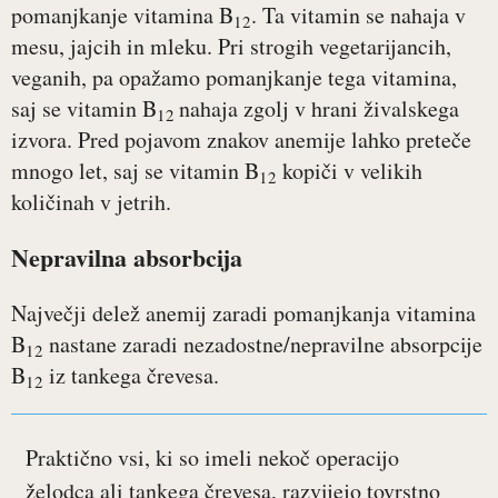
pomanjkanje vitamina B
. Ta vitamin se nahaja v
12
mesu, jajcih in mleku. Pri strogih vegetarijancih,
veganih, pa opažamo pomanjkanje tega vitamina,
saj se vitamin B
nahaja zgolj v hrani živalskega
12
izvora. Pred pojavom znakov anemije lahko preteče
mnogo let, saj se vitamin B
kopiči v velikih
12
količinah v jetrih.
Nepravilna absorbcija
Največji delež anemij zaradi pomanjkanja vitamina
B
nastane zaradi nezadostne/nepravilne absorpcije
12
B
iz tankega črevesa.
12
Praktično vsi, ki so imeli nekoč operacijo
želodca ali tankega črevesa, razvijejo tovrstno