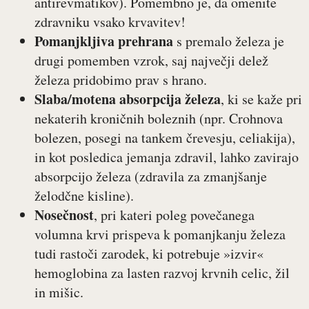
antirevmatikov). Pomembno je, da omenite
zdravniku vsako krvavitev!
Pomanjkljiva prehrana
s premalo železa je
drugi pomemben vzrok, saj največji delež
železa pridobimo prav s hrano.
Slaba/motena absorpcija železa
, ki se kaže pri
nekaterih kroničnih boleznih (npr. Crohnova
bolezen, posegi na tankem črevesju, celiakija),
in kot posledica jemanja zdravil, lahko zavirajo
absorpcijo železa (zdravila za zmanjšanje
želodčne kisline).
Nosečnost
, pri kateri poleg povečanega
volumna krvi prispeva k pomanjkanju železa
tudi rastoči zarodek, ki potrebuje »izvir«
hemoglobina za lasten razvoj krvnih celic, žil
in mišic.