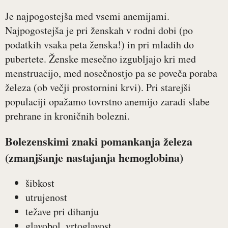
Je najpogostejša med vsemi anemijami.
Najpogostejša je pri ženskah v rodni dobi (po
podatkih vsaka peta ženska!) in pri mladih do
pubertete. Ženske mesečno izgubljajo kri med
menstruacijo, med nosečnostjo pa se poveča poraba
železa (ob večji prostornini krvi). Pri starejši
populaciji opažamo tovrstno anemijo zaradi slabe
prehrane in kroničnih bolezni.
Bolezenskimi
znaki
pomankanja železa
(zmanjšanje nastajanja hemoglobina)
šibkost
utrujenost
težave pri dihanju
glavobol, vrtoglavost