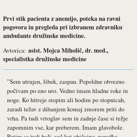
Prvi stik pacienta z anemijo, poteka na ravni
pogovora in pregleda pri izbranem zdravniku
ambulante družinske medicine.
asist. Mojca Miholič, dr. med.,
Avtorica:
specialistka družinske medicine
”Sem utrujen, šibek, zaspan. Popoldne obvezno
počivam po eno uro. Vedno imam hladne roke in
noge. Ko hitreje stopim ali hodim po stopnicah,
zaradi težav z dihanjem komaj zmorem priti do
vrha. Pa tudi vrtoglav sem in zadnje čase si težje
zapomnim vse, kar preberem. Imam glavobole.
Potim se tudi bolj, več kot običajno, neredko