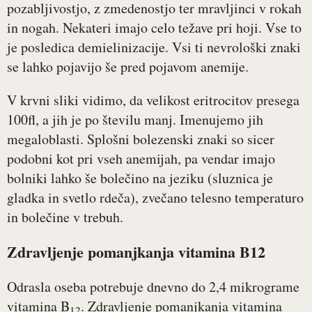
pozabljivostjo, z zmedenostjo ter mravljinci v rokah
in nogah. Nekateri imajo celo težave pri hoji. Vse to
je posledica demielinizacije. Vsi ti nevrološki znaki
se lahko pojavijo še pred pojavom anemije.
V krvni sliki vidimo, da velikost eritrocitov presega
100fl, a jih je po številu manj. Imenujemo jih
megaloblasti. Splošni bolezenski znaki so sicer
podobni kot pri vseh anemijah, pa vendar imajo
bolniki lahko še bolečino na jeziku (sluznica je
gladka in svetlo rdeča), zvečano telesno temperaturo
in bolečine v trebuh.
Zdravljenje pomanjkanja vitamina B12
Odrasla oseba potrebuje dnevno do 2,4 mikrograme
vitamina B
. Zdravljenje pomanjkanja vitamina
12