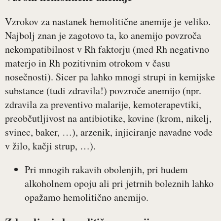
Vzrokov za nastanek hemolitične anemije je veliko.
Najbolj znan je zagotovo ta, ko anemijo povzroča
nekompatibilnost v Rh faktorju (med Rh negativno
materjo in Rh pozitivnim otrokom v času
nosečnosti). Sicer pa lahko mnogi strupi in kemijske
substance (tudi zdravila!) povzroče anemijo (npr.
zdravila za preventivo malarije, kemoterapevtiki,
preobčutljivost na antibiotike, kovine (krom, nikelj,
svinec, baker, …), arzenik, injiciranje navadne vode
v žilo, kačji strup, …).
Pri mnogih rakavih obolenjih, pri hudem
alkoholnem opoju ali pri jetrnih boleznih lahko
opažamo hemolitično anemijo.