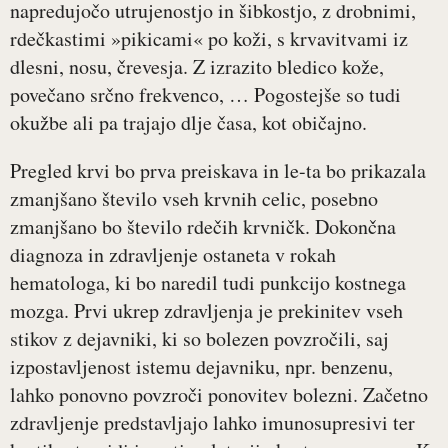
napredujočo utrujenostjo in šibkostjo, z drobnimi,
rdečkastimi »pikicami« po koži, s krvavitvami iz
dlesni, nosu, črevesja. Z izrazito bledico kože,
povečano srčno frekvenco, … Pogostejše so tudi
okužbe ali pa trajajo dlje časa, kot običajno.
Pregled krvi bo prva preiskava in le-ta bo prikazala
zmanjšano število vseh krvnih celic, posebno
zmanjšano bo število rdečih krvničk. Dokončna
diagnoza in zdravljenje ostaneta v rokah
hematologa, ki bo naredil tudi punkcijo kostnega
mozga. Prvi ukrep zdravljenja je prekinitev vseh
stikov z dejavniki, ki so bolezen povzročili, saj
izpostavljenost istemu dejavniku, npr. benzenu,
lahko ponovno povzroči ponovitev bolezni. Začetno
zdravljenje predstavljajo lahko imunosupresivi ter