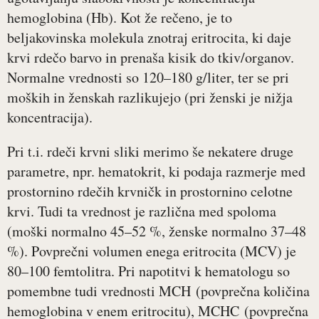
hemoglobina (Hb). Kot že rečeno, je to
beljakovinska molekula znotraj eritrocita, ki daje
krvi rdečo barvo in prenaša kisik do tkiv/organov.
Normalne vrednosti so 120–180 g/liter, ter se pri
moških in ženskah razlikujejo (pri ženski je nižja
koncentracija).
Pri t.i. rdeči krvni sliki merimo še nekatere druge
parametre, npr. hematokrit
,
ki podaja razmerje med
prostornino rdečih krvničk in prostornino celotne
krvi. Tudi ta vrednost je različna med spoloma
(moški normalno 45–52 %, ženske normalno 37–48
%). Povprečni volumen enega eritrocita (MCV) je
80–100 femtolitra. Pri napotitvi k hematologu so
pomembne tudi vrednosti MCH (povprečna količina
hemoglobina v enem eritrocitu), MCHC (povprečna