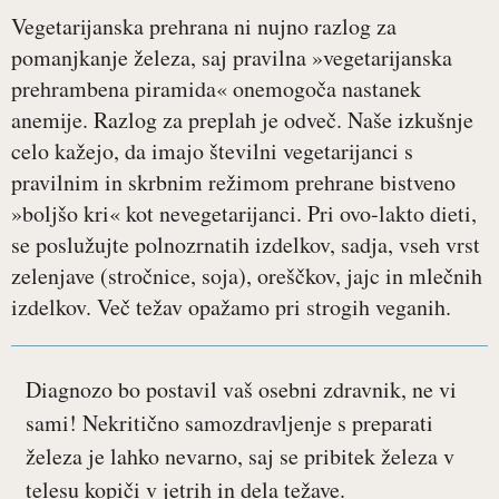
Vegetarijanska prehrana ni nujno razlog za
pomanjkanje železa, saj pravilna »vegetarijanska
prehrambena piramida« onemogoča nastanek
anemije. Razlog za preplah je odveč. Naše izkušnje
celo kažejo, da imajo številni vegetarijanci s
pravilnim in skrbnim režimom prehrane bistveno
»boljšo kri« kot nevegetarijanci. Pri ovo-lakto dieti,
se poslužujte polnozrnatih izdelkov, sadja, vseh vrst
zelenjave (stročnice, soja), oreščkov, jajc in mlečnih
izdelkov. Več težav opažamo pri strogih veganih.
Diagnozo bo postavil vaš osebni zdravnik, ne vi
sami! Nekritično samozdravljenje s preparati
železa je lahko nevarno, saj se pribitek železa v
telesu kopiči v jetrih in dela težave.