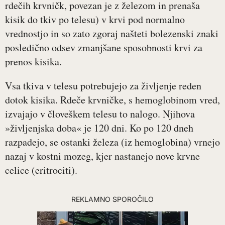
rdečih krvničk, povezan je z železom in prenaša
kisik do tkiv po telesu) v krvi pod normalno
vrednostjo in so zato zgoraj našteti bolezenski znaki
posledično odsev zmanjšane sposobnosti krvi za
prenos kisika.
Vsa tkiva v telesu potrebujejo za življenje reden
dotok kisika. Rdeče krvničke, s hemoglobinom vred,
izvajajo v človeškem telesu to nalogo. Njihova
»življenjska doba« je 120 dni. Ko po 120 dneh
razpadejo, se ostanki železa (iz hemoglobina) vrnejo
nazaj v kostni mozeg, kjer nastanejo nove krvne
celice (eritrociti).
REKLAMNO SPOROČILO