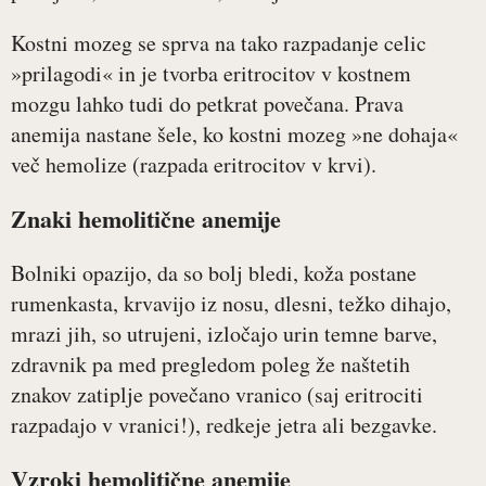
Kostni mozeg se sprva na tako razpadanje celic
»prilagodi« in je tvorba eritrocitov v kostnem
mozgu lahko tudi do petkrat povečana. Prava
anemija nastane šele, ko kostni mozeg »ne dohaja«
več hemolize (razpada eritrocitov v krvi).
Znaki hemolitične anemije
Bolniki opazijo, da so bolj bledi, koža postane
rumenkasta, krvavijo iz nosu, dlesni, težko dihajo,
mrazi jih, so utrujeni, izločajo urin temne barve,
zdravnik pa med pregledom poleg že naštetih
znakov zatiplje povečano vranico (saj eritrociti
razpadajo v vranici!), redkeje jetra ali bezgavke.
Vzroki hemolitične anemije