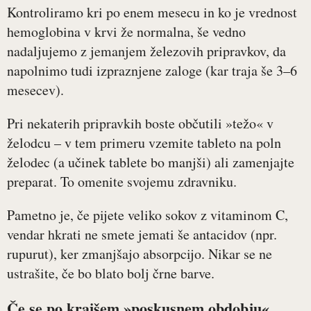
Kontroliramo kri po enem mesecu in ko je vrednost
hemoglobina v krvi že normalna, še vedno
nadaljujemo z jemanjem železovih pripravkov, da
napolnimo tudi izpraznjene zaloge (kar traja še 3–6
mesecev).
Pri nekaterih pripravkih boste občutili »težo« v
želodcu – v tem primeru vzemite tableto na poln
želodec (a učinek tablete bo manjši) ali zamenjajte
preparat. To omenite svojemu zdravniku.
Pametno je, če pijete veliko sokov z vitaminom C,
vendar hkrati ne smete jemati še antacidov (npr.
rupurut), ker zmanjšajo absorpcijo. Nikar se ne
ustrašite, če bo blato bolj črne barve.
Če se po krajšem »poskusnem obdobju«