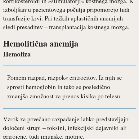
kortikosteroidi in »stimulatorji« kostnega mozga. K
izboljšanju pacientovega počutja pripomorejo tudi
transfuzije krvi. Pri težkih aplastičnih anemijah
sledi presaditev – transplantacija kostnega mozga.
Hemolitična anemija
Hemoliza
Pomeni razpad, razpok« eritrocitov. Iz njih se
sprosti hemoglobin in tako se posledično
zmanjša zmožnost za prenos kisika po telesu.
Vzrok za povečano razpadanje lahko predstavljajo
določeni strupi – toksini, infekcijski dejavniki ali
prirojene, tudi imunske, motnje.