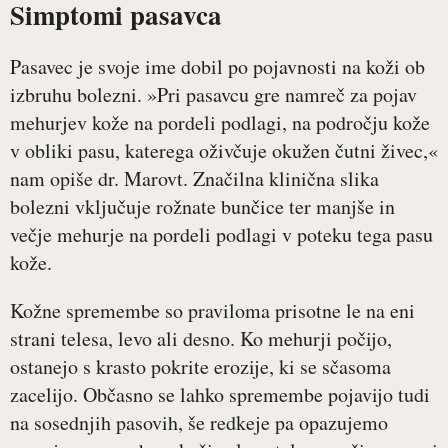
Simptomi pasavca
Pasavec je svoje ime dobil po pojavnosti na koži ob
izbruhu bolezni. »Pri pasavcu gre namreč za pojav
mehurjev kože na pordeli podlagi, na področju kože
v obliki pasu, katerega oživčuje okužen čutni živec,«
nam opiše dr. Marovt. Značilna klinična slika
bolezni vključuje rožnate bunčice ter manjše in
večje mehurje na pordeli podlagi v poteku tega pasu
kože.
Kožne spremembe so praviloma prisotne le na eni
strani telesa, levo ali desno. Ko mehurji počijo,
ostanejo s krasto pokrite erozije, ki se sčasoma
zacelijo. Občasno se lahko spremembe pojavijo tudi
na sosednjih pasovih, še redkeje pa opazujemo