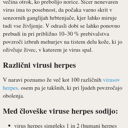
večina otrok, ko prebolijo norice. Sicer nenevaren
virus ima to posebnost, da počaka varno skrit v
senzornih ganglijah hrbtenjače, kjer lahko miruje
tudi vse življenje. V odrasli dobi se lahko ponovno
prebudi in pri približno 10–30 % prebivalstva
povzroči izbruh mehurjev na tistem delu kože, ki jo
oživčuje živec, v katerem je virus spal.
Različni virusi herpes
V naravi poznamo že več kot 100 različnih
virusov
herpes,
osem pa je takšnih, ki pri ljudeh povzročajo
obolenja.
Med človeške viruse herpes sodijo:
virus herpes simpleks 1 in 2 (humani herpes