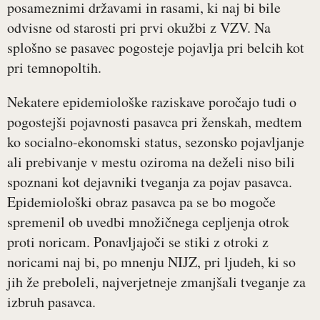
posameznimi državami in rasami, ki naj bi bile
odvisne od starosti pri prvi okužbi z VZV. Na
splošno se pasavec pogosteje pojavlja pri belcih kot
pri temnopoltih.
Nekatere epidemiološke raziskave poročajo tudi o
pogostejši pojavnosti pasavca pri ženskah, medtem
ko socialno-ekonomski status, sezonsko pojavljanje
ali prebivanje v mestu oziroma na deželi niso bili
spoznani kot dejavniki tveganja za pojav pasavca.
Epidemiološki obraz pasavca pa se bo mogoče
spremenil ob uvedbi množičnega cepljenja otrok
proti noricam. Ponavljajoči se stiki z otroki z
noricami naj bi, po mnenju NIJZ, pri ljudeh, ki so
jih že preboleli, najverjetneje zmanjšali tveganje za
izbruh pasavca.