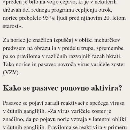
»preden je bilo na voljo cepivo, ki je v nekaterih
državah del rednega programa cepljenja otrok,
norice prebolelo 95 % ljudi pred njihovim 20. letom
starost«.
Za norice je značilen izpuščaj v obliki mehurčkov
predvsem na obrazu in v predelu trupa, spremembe
pa so praviloma v različnih razvojnih fazah hkrati.
Tako norice in pasavec povroča virus varičele zoster
(VZV).
Kako se pasavec ponovno aktivira?
Pasavec se pojavi zaradi reaktivacije spečega virusa
v čutnih ganglijih. »Za virus varičele zoster je
značilno, da po pojavu noric vztraja v latentni obliki
v čutnih ganglijih. Praviloma se reaktivira v primeru