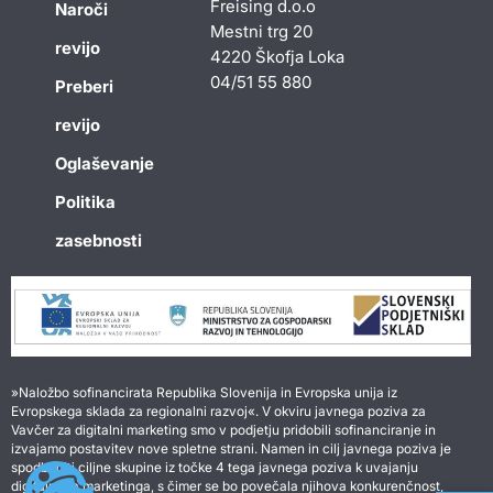
Freising d.o.o
Naroči
Mestni trg 20
revijo
4220 Škofja Loka
04/51 55 880
Preberi
revijo
Oglaševanje
Politika
zasebnosti
»Naložbo sofinancirata Republika Slovenija in Evropska unija iz
Evropskega sklada za regionalni razvoj«. V okviru javnega poziva za
Vavčer za digitalni marketing smo v podjetju pridobili sofinanciranje in
izvajamo postavitev nove spletne strani. Namen in cilj javnega poziva je
spodbuditi ciljne skupine iz točke 4 tega javnega poziva k uvajanju
digitalnega marketinga, s čimer se bo povečala njihova konkurenčnost,