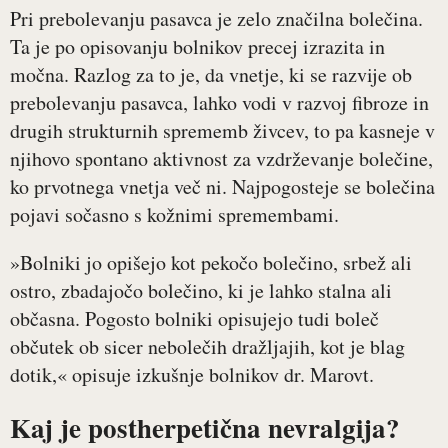
Pri prebolevanju pasavca je zelo značilna bolečina.
Ta je po opisovanju bolnikov precej izrazita in
močna. Razlog za to je, da vnetje, ki se razvije ob
prebolevanju pasavca, lahko vodi v razvoj fibroze in
drugih strukturnih sprememb živcev, to pa kasneje v
njihovo spontano aktivnost za vzdrževanje bolečine,
ko prvotnega vnetja več ni. Najpogosteje se bolečina
pojavi sočasno s kožnimi spremembami.
»Bolniki jo opišejo kot pekočo bolečino, srbež ali
ostro, zbadajočo bolečino, ki je lahko stalna ali
občasna. Pogosto bolniki opisujejo tudi boleč
občutek ob sicer nebolečih dražljajih, kot je blag
dotik,« opisuje izkušnje bolnikov dr. Marovt.
Kaj je postherpetična nevralgija?