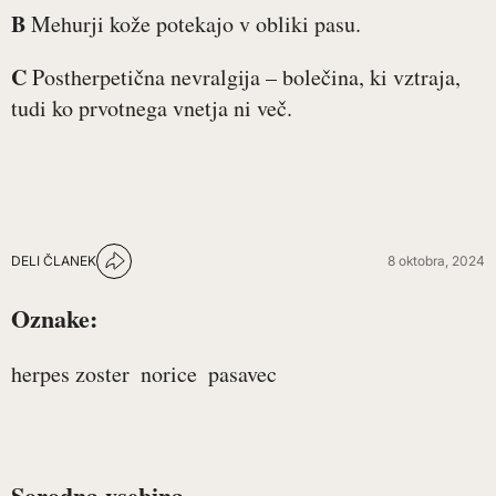
B
Mehurji kože potekajo v obliki pasu.
C
Postherpetična nevralgija – bolečina, ki vztraja,
tudi ko prvotnega vnetja ni več.
DELI ČLANEK
8 oktobra, 2024
Oznake:
herpes zoster
norice
pasavec
Sorodna vsebina