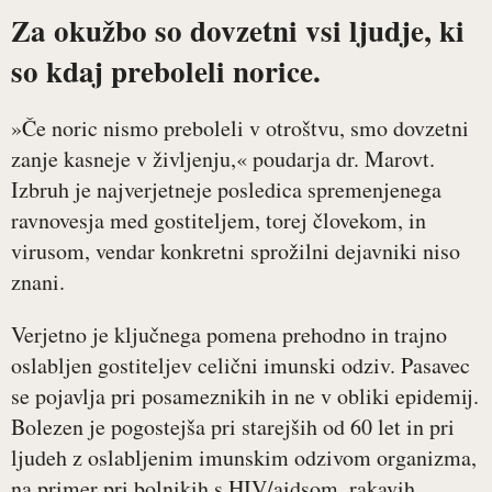
Za okužbo so dovzetni vsi ljudje, ki
so kdaj preboleli norice.
»Če noric nismo preboleli v otroštvu, smo dovzetni
zanje kasneje v življenju,« poudarja dr. Marovt.
Izbruh je najverjetneje posledica spremenjenega
ravnovesja med gostiteljem, torej človekom, in
virusom, vendar konkretni sprožilni dejavniki niso
znani.
Verjetno je ključnega pomena prehodno in trajno
oslabljen gostiteljev celični imunski odziv. Pasavec
se pojavlja pri posameznikih in ne v obliki epidemij.
Bolezen je pogostejša pri starejših od 60 let in pri
ljudeh z oslabljenim imunskim odzivom organizma,
na primer pri bolnikih s HIV/aidsom, rakavih