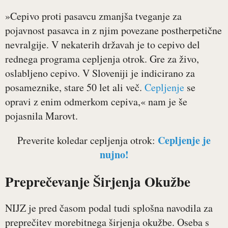
»Cepivo proti pasavcu zmanjša tveganje za
pojavnost pasavca in z njim povezane postherpetične
nevralgije. V nekaterih državah je to cepivo del
rednega programa cepljenja otrok. Gre za živo,
oslabljeno cepivo. V Sloveniji je indicirano za
posameznike, stare 50 let ali več.
Cepljenje
se
opravi z enim odmerkom cepiva,« nam je še
pojasnila Marovt.
Cepljenje je
Preverite koledar cepljenja otrok:
nujno!
Preprečevanje Širjenja Okužbe
NIJZ je pred časom podal tudi splošna navodila za
preprečitev morebitnega širjenja okužbe. Oseba s