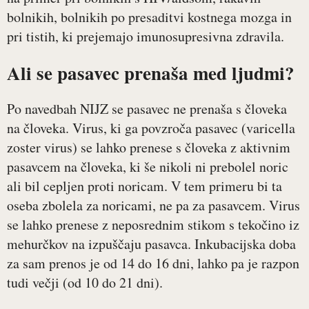
bolnikih, bolnikih po presaditvi kostnega mozga in
pri tistih, ki prejemajo imunosupresivna zdravila.
Ali se pasavec prenaša med ljudmi?
Po navedbah NIJZ se pasavec ne prenaša s človeka
na človeka. Virus, ki ga povzroča pasavec (varicella
zoster virus) se lahko prenese s človeka z aktivnim
pasavcem na človeka, ki še nikoli ni prebolel noric
ali bil cepljen proti noricam. V tem primeru bi ta
oseba zbolela za noricami, ne pa za pasavcem. Virus
se lahko prenese z neposrednim stikom s tekočino iz
mehurčkov na izpuščaju pasavca. Inkubacijska doba
za sam prenos je od 14 do 16 dni, lahko pa je razpon
tudi večji (od 10 do 21 dni).