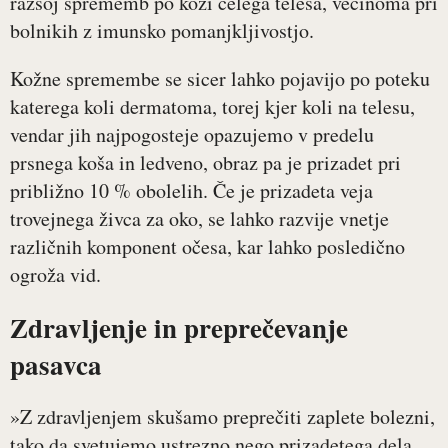
razsoj sprememb po koži celega telesa, večinoma pri
bolnikih z imunsko pomanjkljivostjo.
Kožne spremembe se sicer lahko pojavijo po poteku
katerega koli dermatoma, torej kjer koli na telesu,
vendar jih najpogosteje opazujemo v predelu
prsnega koša in ledveno, obraz pa je prizadet pri
približno 10 % obolelih. Če je prizadeta veja
trovejnega živca za oko, se lahko razvije vnetje
različnih komponent očesa, kar lahko posledično
ogroža vid.
Zdravljenje in preprečevanje
pasavca
»Z zdravljenjem skušamo preprečiti zaplete bolezni,
tako da svetujemo ustrezno nego prizadetega dela