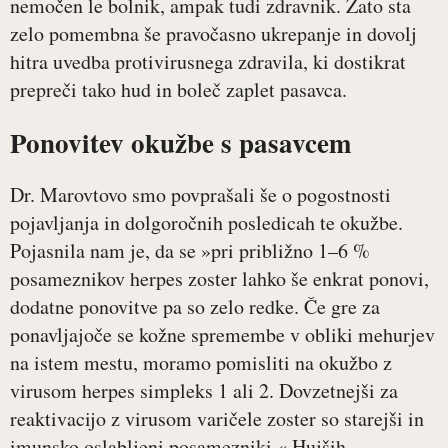
nemočen le bolnik, ampak tudi zdravnik. Zato sta
zelo pomembna še pravočasno ukrepanje in dovolj
hitra uvedba protivirusnega zdravila, ki dostikrat
prepreči tako hud in boleč zaplet pasavca.
Ponovitev okužbe s pasavcem
Dr. Marovtovo smo povprašali še o pogostnosti
pojavljanja in dolgoročnih posledicah te okužbe.
Pojasnila nam je, da se »pri približno 1–6 %
posameznikov herpes zoster lahko še enkrat ponovi,
dodatne ponovitve pa so zelo redke. Če gre za
ponavljajoče se kožne spremembe v obliki mehurjev
na istem mestu, moramo pomisliti na okužbo z
virusom herpes simpleks 1 ali 2. Dovzetnejši za
reaktivacijo z virusom varičele zoster so starejši in
imunsko oslabljeni posamezniki.« Hujših