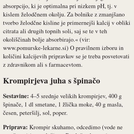
absorpcijo, ki je optimalna pri nizkem pH, tj. v
kislem želodčnem okolju. Za bolnike z zmanjšano
tvorbo želodčne kisline je primernejši kalcij v obliki
citrata ali drugih topnih soli, saj se te v teh
okoliščinah bolje absorbirajo.« (vir:
www.pomurske-lekarne.si) O pravilnem izboru in
količini kalcijevih pripravkov se je treba posvetovati
z zdravnikom ali s farmacevtom.
Krompirjeva juha s špinačo
Sestavine:
4–5 srednje velikih krompirjev, 400 g
špinače, 1 dl smetane, 1 žlička moke, 40 g masla,
česen, peteršilj, sol, poper.
Priprava:
Krompir skuhamo, odcedimo (vode ne