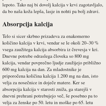
lepoto. Tako naj bi dovolj kalcija v krvi zagotavljalo,
da bo naša koža lepša, lasje in nohti pa bolj zdravi.
Absorpcija kalcija
Telo si sicer skrbno prizadeva za enakomerno
količino kalcija v krvi, vendar se le okoli 20–30 %
vsega zaužitega kalcija absorbira iz črevesja v kri.
Dnevne potrebe odraslega človeka so 800 mg
kalcija, vendar povprečno ljudje zaužijejo približno
600 mg kalcija na dan. Za mladostnike je
priporočena količina kalcija 1.200 mg na dan, isto
velja za nosečnice in doječe matere. Ker se
absorpcija kalcija v starosti zniža, ga starejši v
dnevni prehrani potrebujejo več, še posebno pa to
velja za ženske po 50. letu in moške po 65. letu