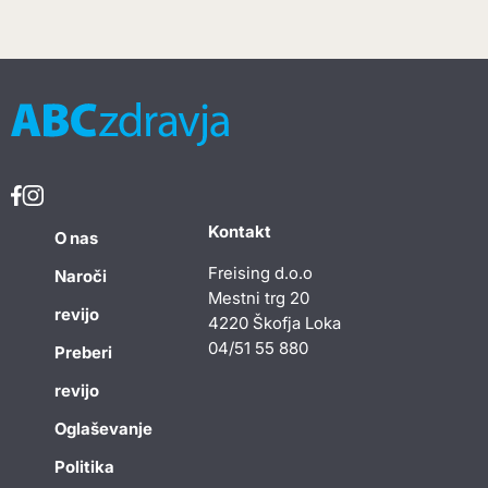
Kontakt
O nas
Freising d.o.o
Naroči
Mestni trg 20
revijo
4220 Škofja Loka
04/51 55 880
Preberi
revijo
Oglaševanje
Politika