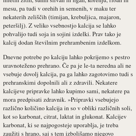
mesu, pa tudi v orehih in semenih, v maku ter
nekaterih zeliščih (timijan, krebuljica, majaron,
peteršilj). Z veliko vsebnostjo kalcija se lahko
pohvalijo tudi soja in sojini izdelki. Prav tako je
kalcij dodan številnim prehrambenim izdelkom.
Dnevne potrebe po kalciju lahko pokrijemo s pestro
uravnoteženo prehrano. Če pa je le-ta neredna ali ne
vsebuje dovolj kalcija, pa ga lahko zagotovimo tudi s
prehranskimi dopolnili ali z zdravili. Nekatere
kalcijeve pripravke lahko kupimo sami, nekatere pa
mora predpisati zdravnik. »Pripravki vsebujejo
različno količino kalcija in so v obliki različnih soli,
kot so karbonat, citrat, laktat in glukonat. Kalcijev
karbonat, ki se najpogosteje uporablja, je treba
zaužiti s hrano, saj s tem izboljšamo njegovo