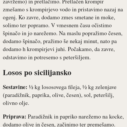
zavržemo) in pretlačimo. Pretlačen krompir
zmešamo s krompirjevo vodo in pristavimo nazaj na
ogenj. Ko zavre, dodamo zmes smetane in moke,
solimo ter popramo. V vmesnem času očistimo
špinačo in jo narežemo. Na maslu popražimo česen,
dodamo špinačo, pražimo še nekaj minut, nato pa
dodamo h krompirjevi juhi. Počakamo, da zavre,
odstavimo in potresemo s peteršiljem.
Losos po sicilijansko
Sestavine:
½ kg lososovega fileja, ½ kg zelenjave
(paradižnik, paprika, olive, česen), sol, peteršilj,
olivno olje.
Priprava:
Paradižnik in papriko narežemo na kocke,
dodamo olive in česen, začinimo ter premešamo.