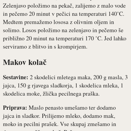
Zelenjavo položimo na pekač, zalijemo z malo vode
in pečemo 20 minut v pečici na temperaturi 140˚C.
Medtem premažemo lososa z olivnim oljem in
solimo. Losos položimo na zelenjavo in pečemo še
približno 20 minut na temperaturi 170 ˚C. Jed lahko
serviramo z blitvo in s krompirjem.
Makov kolač
Sestavine:
2 skodelici mletega maka, 200 g masla, 3
jajca, 150 g rjavega sladkorja, 1 skodelica mleka, 1
skodelica moke, žlička pecilnega praška.
Priprava:
Maslo penasto umešamo ter dodamo
jajca in sladkor. Prilijemo mleko, dodamo mak,
moko in pecilni prašek. Vse skupaj zmešamo in