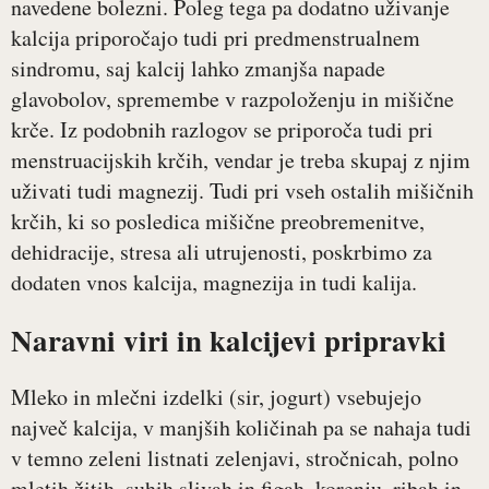
navedene bolezni. Poleg tega pa dodatno uživanje
kalcija priporočajo tudi pri predmenstrualnem
sindromu, saj kalcij lahko zmanjša napade
glavobolov, spremembe v razpoloženju in mišične
krče. Iz podobnih razlogov se priporoča tudi pri
menstruacijskih krčih, vendar je treba skupaj z njim
uživati tudi magnezij. Tudi pri vseh ostalih mišičnih
krčih, ki so posledica mišične preobremenitve,
dehidracije, stresa ali utrujenosti, poskrbimo za
dodaten vnos kalcija, magnezija in tudi kalija.
Naravni viri in kalcijevi pripravki
Mleko in mlečni izdelki (sir, jogurt) vsebujejo
največ kalcija, v manjših količinah pa se nahaja tudi
v temno zeleni listnati zelenjavi, stročnicah, polno
mletih žitih, suhih slivah in figah, korenju, ribah in