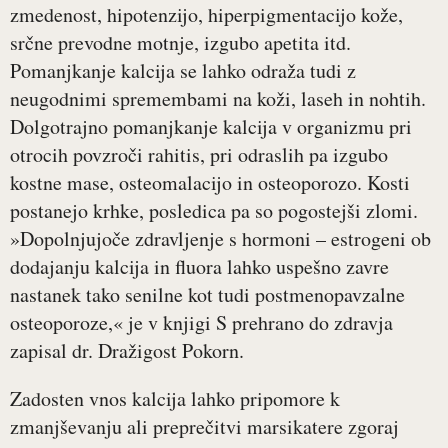
zmedenost, hipotenzijo, hiperpigmentacijo kože,
srčne prevodne motnje, izgubo apetita itd.
Pomanjkanje kalcija se lahko odraža tudi z
neugodnimi spremembami na koži, laseh in nohtih.
Dolgotrajno pomanjkanje kalcija v organizmu pri
otrocih povzroči rahitis, pri odraslih pa izgubo
kostne mase, osteomalacijo in osteoporozo. Kosti
postanejo krhke, posledica pa so pogostejši zlomi.
»Dopolnjujoče zdravljenje s hormoni – estrogeni ob
dodajanju kalcija in fluora lahko uspešno zavre
nastanek tako senilne kot tudi postmenopavzalne
osteoporoze,« je v knjigi S prehrano do zdravja
zapisal dr. Dražigost Pokorn.
Zadosten vnos kalcija lahko pripomore k
zmanjševanju ali preprečitvi marsikatere zgoraj