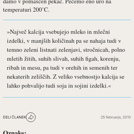
damo v pomaščen pekač. Pečemo eno uro na
temperaturi 200˚C.
»Največ kalcija vsebujejo mleko in mlečni
izdelki, v manjših količinah pa se nahaja tudi v
temno zeleni listnati zelenjavi, stročnicah, polno
mletih žitih, suhih slivah, suhih figah, korenju,
ribah in mesu, pa tudi v orehih in semenih ter
nekaterih zeliščih. Z veliko vsebnostjo kalcija se
lahko pohvalijo tudi soja in sojini izdelki.«
DELI ČLANEK
25 februarja, 2010
Oznake: