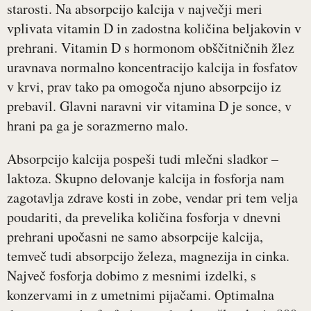
starosti. Na absorpcijo kalcija v največji meri
vplivata vitamin D in zadostna količina beljakovin v
prehrani. Vitamin D s hormonom obščitničnih žlez
uravnava normalno koncentracijo kalcija in fosfatov
v krvi, prav tako pa omogoča njuno absorpcijo iz
prebavil. Glavni naravni vir vitamina D je sonce, v
hrani pa ga je sorazmerno malo.
Absorpcijo kalcija pospeši tudi mlečni sladkor –
laktoza. Skupno delovanje kalcija in fosforja nam
zagotavlja zdrave kosti in zobe, vendar pri tem velja
poudariti, da prevelika količina fosforja v dnevni
prehrani upočasni ne samo absorpcije kalcija,
temveč tudi absorpcijo železa, magnezija in cinka.
Največ fosforja dobimo z mesnimi izdelki, s
konzervami in z umetnimi pijačami. Optimalna