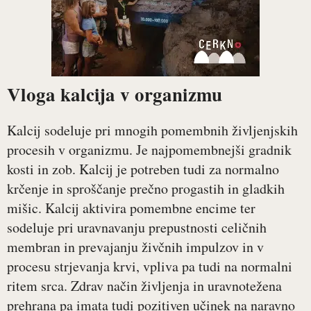
Vloga kalcija v organizmu
Kalcij sodeluje pri mnogih pomembnih življenjskih
procesih v organizmu. Je najpomembnejši gradnik
kosti in zob. Kalcij je potreben tudi za normalno
krčenje in sproščanje prečno progastih in gladkih
mišic. Kalcij aktivira pomembne encime ter
sodeluje pri uravnavanju prepustnosti celičnih
membran in prevajanju živčnih impulzov in v
procesu strjevanja krvi, vpliva pa tudi na normalni
ritem srca. Zdrav način življenja in uravnotežena
prehrana pa imata tudi pozitiven učinek na naravno