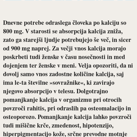
Dnevne potrebe odraslega človeka po kalciju so
800 mg. V starosti se absorpcija kalcija zniža,
zato ga starejši ljudje potrebujejo še več, in sicer
od 900 mg naprej. Za večji vnos kalcija morajo
poskrbeti tudi ženske v času nosečnosti in med
dojenjem ter ženske v meni. Velja opozoriti, da ni
dovolj samo vnos zadostne količine kalcija, saj
ima le-ta številne »sovražnike«, ki zavirajo
njegovo absorpcijo v telesu. Dolgotrajno
pomanjkanje kalcija v organizmu pri otrocih
povzroči rahitis, pri odraslih pa osteomalacijo in
osteoporozo. Pomanjkanje kalcija lahko povzroči
tudi mišične krče, zmedenost, hipotenzijo,
hiperpigmentacijo kože, srčne prevodne motnje