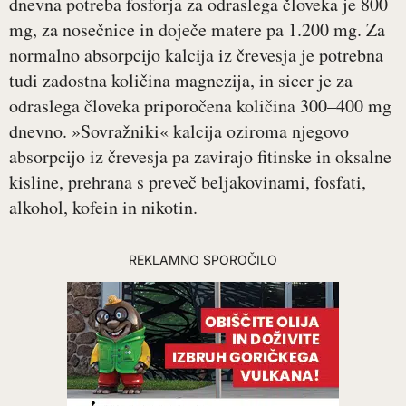
dnevna potreba fosforja za odraslega človeka je 800
mg, za nosečnice in doječe matere pa 1.200 mg. Za
normalno absorpcijo kalcija iz črevesja je potrebna
tudi zadostna količina magnezija, in sicer je za
odraslega človeka priporočena količina 300–400 mg
dnevno. »Sovražniki« kalcija oziroma njegovo
absorpcijo iz črevesja pa zavirajo fitinske in oksalne
kisline, prehrana s preveč beljakovinami, fosfati,
alkohol, kofein in nikotin.
REKLAMNO SPOROČILO