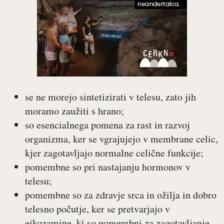
se ne morejo sintetizirati v telesu, zato jih
moramo zaužiti s hrano;
so esencialnega pomena za rast in razvoj
organizma, ker se vgrajujejo v membrane celic,
kjer zagotavljajo normalne celične funkcije;
pomembne so pri nastajanju hormonov v
telesu;
pomembne so za zdravje srca in ožilja in dobro
telesno počutje, ker se pretvarjajo v
eikozamine, ki so pomembni za zagotavljanje