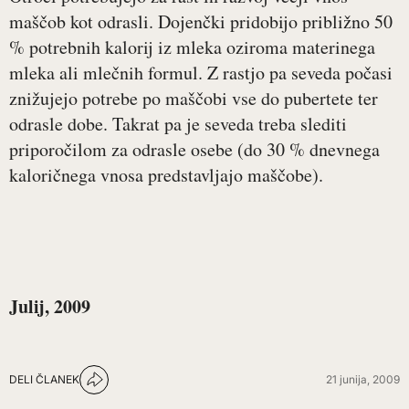
maščob kot odrasli. Dojenčki pridobijo približno 50
% potrebnih kalorij iz mleka oziroma materinega
mleka ali mlečnih formul. Z rastjo pa seveda počasi
znižujejo potrebe po maščobi vse do pubertete ter
odrasle dobe. Takrat pa je seveda treba slediti
priporočilom za odrasle osebe (do 30 % dnevnega
kaloričnega vnosa predstavljajo maščobe).
Julij, 2009
DELI ČLANEK
21 junija, 2009