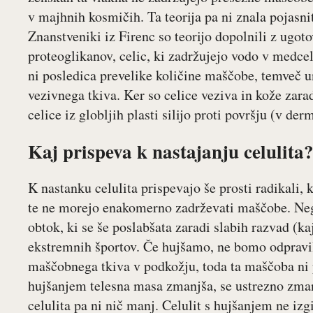
v majhnih kosmičih. Ta teorija pa ni znala pojasnit
Znanstveniki iz Firenc so teorijo dopolnili z ugotov
proteoglikanov, celic, ki zadržujejo vodo v medcel
ni posledica prevelike količine maščobe, temveč un
vezivnega tkiva. Ker so celice veziva in kože zara
celice iz globljih plasti silijo proti površju (v de
Kaj prispeva k nastajanju celulita
K nastanku celulita prispevajo še prosti radikali, 
te ne morejo enakomerno zadrževati maščobe. Nega
obtok, ki se še poslabšata zaradi slabih razvad (ka
ekstremnih športov. Če hujšamo, ne bomo odpravil
maščobnega tkiva v podkožju, toda ta maščoba ni
hujšanjem telesna masa zmanjša, se ustrezno zman
celulita pa ni nič manj. Celulit s hujšanjem ne izg