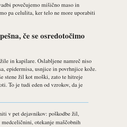
 vadbi povečujemo mišično maso in
o pa celulita, ker telo ne more uporabiti
spešna, če se osredotočimo
 žile in kapilare. Oslabljene namreč niso
a, epidermisa, usnjice in povrhnjice kože.
 stene žil kot moški, zato te hitreje
oti. To je tudi eden od vzrokov, da je
iti v pet dejavnikov: poškodbe žil,
v medceličnini, otekanje maščobnih