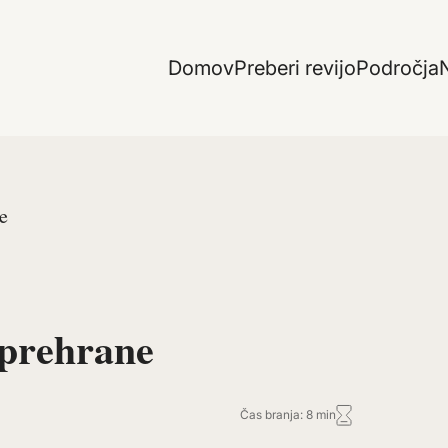
Domov
Preberi revijo
Področja
N
e
e prehrane
Čas branja: 8 min