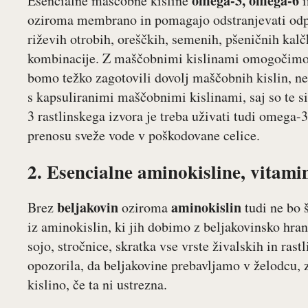
omega-3, omega-6
Esencialne maščobne kisline
i
oziroma membrano in pomagajo odstranjevati odpa
riževih otrobih, oreščkih, semenih, pšeničnih kalč
kombinacije. Z maščobnimi kislinami omogočimo hi
bomo težko zagotovili dovolj maščobnih kislin, ne
s kapsuliranimi maščobnimi kislinami, saj so te s
3 rastlinskega izvora je treba uživati tudi omega-
prenosu sveže vode v poškodovane celice.
2. Esencialne aminokisline, vitamin
beljakovin
aminokislin
Brez
oziroma
tudi ne bo š
iz aminokislin, ki jih dobimo z beljakovinsko hra
sojo, stročnice, skratka vse vrste živalskih in ras
opozorila, da beljakovine prebavljamo v želodcu, z
kislino, če ta ni ustrezna.