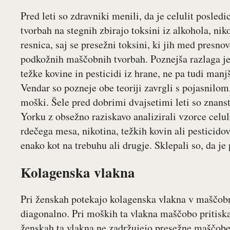
Pred leti so zdravniki menili, da je celulit posled
tvorbah na stegnih zbirajo toksini iz alkohola, nik
resnica, saj se presežni toksini, ki jih med presno
podkožnih maščobnih tvorbah. Poznejša razlaga je 
težke kovine in pesticidi iz hrane, ne pa tudi manj
Vendar so pozneje obe teoriji zavrgli s pojasnilom
moški. Šele pred dobrimi dvajsetimi leti so znans
Yorku z obsežno raziskavo analizirali vzorce celuli
rdečega mesa, nikotina, težkih kovin ali pesticid
enako kot na trebuhu ali drugje. Sklepali so, da je
Kolagenska vlakna
Pri ženskah potekajo kolagenska vlakna v maščobn
diagonalno. Pri moških ta vlakna maščobo pritiska
ženskah ta vlakna ne zadržujejo presežne maščobe i