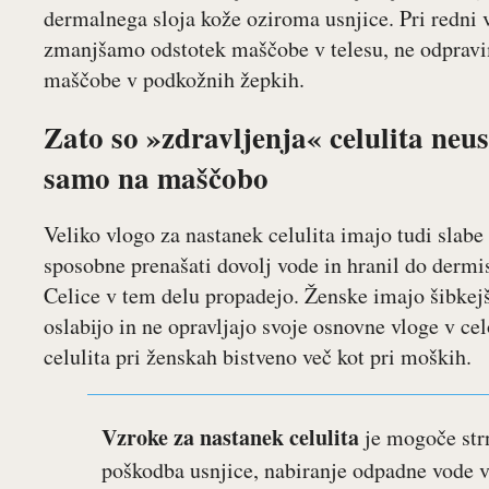
dermalnega sloja kože oziroma usnjice. Pri redni
zmanjšamo odstotek maščobe v telesu, ne odpravim
maščobe v podkožnih žepkih.
Zato so »zdravljenja« celulita neu
samo na maščobo
Veliko vlogo za nastanek celulita imajo tudi slabe
sposobne prenašati dovolj vode in hranil do dermis
Celice v tem delu propadejo. Ženske imajo šibkejše
oslabijo in ne opravljajo svoje osnovne vloge v cel
celulita pri ženskah bistveno več kot pri moških.
Vzroke za nastanek celulita
je mogoče strn
poškodba usnjice, nabiranje odpadne vode 