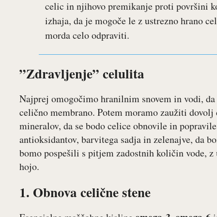
celic in njihovo premikanje proti površini k
izhaja, da je mogoče le z ustrezno hrano cel
morda celo odpraviti.
”Zdravljenje” celulita
Najprej omogočimo hranilnim snovem in vodi, da 
celično membrano. Potem moramo zaužiti dovolj e
mineralov, da se bodo celice obnovile in popravile
antioksidantov, barvitega sadja in zelenajve, da b
bomo pospešili s pitjem zadostnih količin vode, z
hojo.
1. Obnova celične stene