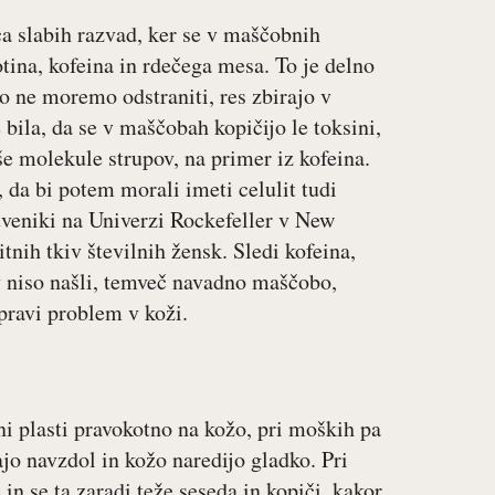
ica slabih razvad, ker se v maščobnih
otina, kofeina in rdečega mesa. To je delno
vo ne moremo odstraniti, res zbirajo v
bila, da se v maščobah kopičijo le toksini,
še molekule strupov, na primer iz kofeina.
, da bi potem morali imeti celulit tudi
tveniki na Univerzi Rockefeller v New
tnih tkiv številnih žensk. Sledi kofeina,
ov niso našli, temveč navadno maščobo,
 pravi problem v koži.
i plasti pravokotno na kožo, pri moških pa
jo navzdol in kožo naredijo gladko. Pri
n se ta zaradi teže seseda in kopiči, kakor