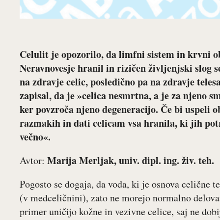
Celulit je opozorilo, da limfni sistem in krvni 
Neravnovesje hranil in rizičen življenjski slog 
na zdravje celic, posledično pa na zdravje teles
zapisal, da je »celica nesmrtna, a je za njeno s
ker povzroča njeno degeneracijo. Če bi uspeli o
razmakih in dati celicam vsa hranila, ki jih potr
večno«.
Marija Merljak, univ. dipl. ing. živ. teh.
Avtor:
Pogosto se dogaja, da voda, ki je osnova celične tek
(v medceličnini), zato ne morejo normalno delovat
primer uničijo kožne in vezivne celice, saj ne dobi