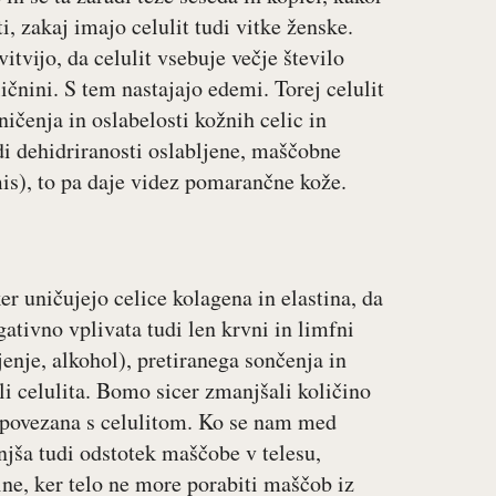
i, zakaj imajo celulit tudi vitke ženske.
itvijo, da celulit vsebuje večje število
ičnini. S tem nastajajo edemi. Torej celulit
ičenja in oslabelosti kožnih celic in
di dehidriranosti oslabljene, maščobne
rmis), to pa daje videz pomarančne kože.
?
ker uničujejo celice kolagena in elastina, da
tivno vplivata tudi len krvni in limfni
jenje, alkohol), pretiranega sončenja in
i celulita. Bomo sicer zmanjšali količino
 povezana s celulitom. Ko se nam med
jša tudi odstotek maščobe v telesu,
ine, ker telo ne more porabiti maščob iz