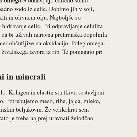
omega-9
n
obnavljajo celično steno
dno vodo iz celic. Dobimo jih v soji,
kih in olivnem olju. Najboljše so
driranje celic. Pri odpravljanje celulita
 da bi uživali naravna prehranska dopolnila
icer občutljive na oksidacijo. Poleg omega-
3 živalskega izvora iz rib. Te pomagajo pri
i in minerali
lo. Kolagen in elastin sta tkivi, sestavljeni
no. Potrebujemo meso, ribe, jajca, mleko,
tlinskih beljakovin. Že velikokrat sem
ato je treba najprej uravnati želodčno