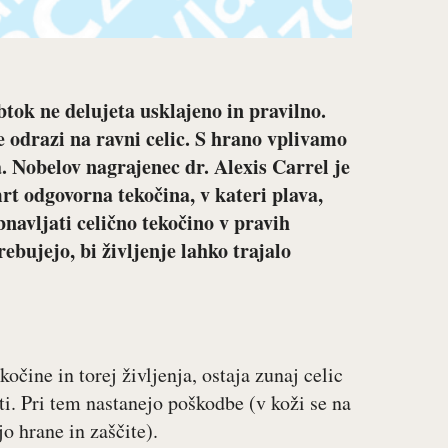
obtok ne delujeta usklajeno in pravilno.
se odrazi na ravni celic. S hrano vplivamo
a. Nobelov nagrajenec dr. Alexis Carrel je
mrt odgovorna tekočina, v kateri plava,
bnavljati celično tekočino v pravih
ebujejo, bi življenje lahko trajalo
očine in torej življenja, ostaja zunaj celic
i. Pri tem nastanejo poškodbe (v koži se na
jo hrane in zaščite).