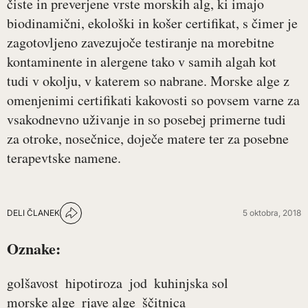
čiste in preverjene vrste morskih alg, ki imajo
biodinamični, ekološki in košer certifikat, s čimer je
zagotovljeno zavezujoče testiranje na morebitne
kontaminente in alergene tako v samih algah kot
tudi v okolju, v katerem so nabrane. Morske alge z
omenjenimi certifikati kakovosti so povsem varne za
vsakodnevno uživanje in so posebej primerne tudi
za otroke, nosečnice, doječe matere ter za posebne
terapevtske namene.
DELI ČLANEK
5 oktobra, 2018
Oznake:
golšavost
hipotiroza
jod
kuhinjska sol
morske alge
rjave alge
ščitnica