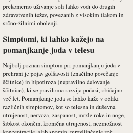
prekomerno uživanje soli lahko vodi do drugih
zdravstvenih težav, povezanih z visokim tlakom in
srčno-žilnimi obolenji.
Simptomi, ki lahko kažejo na
pomanjkanje joda v telesu
Najbolj poznan simptom pri pomanjkanju joda v
prehrani je pojav golšavosti (značilno povečanje
ščitnice) in hipotiroza (nepravilno delovanje
ščitnice), ki se praviloma razvija počasi, običajno
več let. Pomanjkanje joda se lahko kaže v obliki
različnih simptomov, kot so telesna in duševna
utrujenost, nervoza, zaspanost, mrzle roke in noge,
šibkost okončin, kronična utrujenost, nezmožnost
koncentracije, slab spomin, mravljinčenje rok,