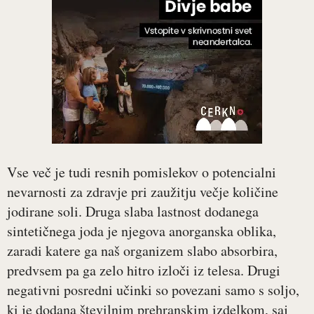
Vse več je tudi resnih pomislekov o potencialni
nevarnosti za zdravje pri zaužitju večje količine
jodirane soli. Druga slaba lastnost dodanega
sintetičnega joda je njegova anorganska oblika,
zaradi katere ga naš organizem slabo absorbira,
predvsem pa ga zelo hitro izloči iz telesa. Drugi
negativni posredni učinki so povezani samo s soljo,
ki je dodana številnim prehranskim izdelkom, saj