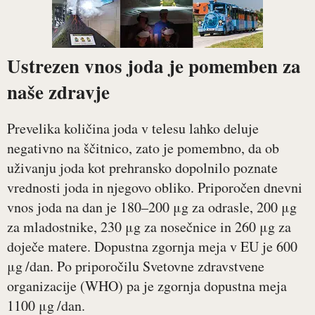
Ustrezen vnos joda je pomemben za
naše zdravje
Prevelika količina joda v telesu lahko deluje
negativno na ščitnico, zato je pomembno, da ob
uživanju joda kot prehransko dopolnilo poznate
vrednosti joda in njegovo obliko. Priporočen dnevni
vnos joda na dan je 180–200 μg za odrasle, 200 μg
za mladostnike, 230 μg za nosečnice in 260 μg za
doječe matere. Dopustna zgornja meja v EU je 600
μg /dan. Po priporočilu Svetovne zdravstvene
organizacije (WHO) pa je zgornja dopustna meja
1100 μg /dan.