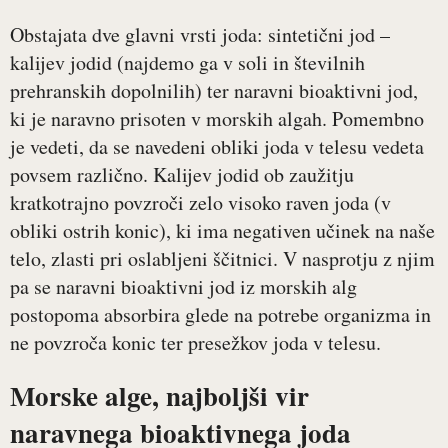
Obstajata dve glavni vrsti joda: sintetični jod –
kalijev jodid (najdemo ga v soli in številnih
prehranskih dopolnilih) ter naravni bioaktivni jod,
ki je naravno prisoten v morskih algah. Pomembno
je vedeti, da se navedeni obliki joda v telesu vedeta
povsem različno. Kalijev jodid ob zaužitju
kratkotrajno povzroči zelo visoko raven joda (v
obliki ostrih konic), ki ima negativen učinek na naše
telo, zlasti pri oslabljeni ščitnici. V nasprotju z njim
pa se naravni bioaktivni jod iz morskih alg
postopoma absorbira glede na potrebe organizma in
ne povzroča konic ter presežkov joda v telesu.
Morske alge, najboljši vir
naravnega bioaktivnega joda