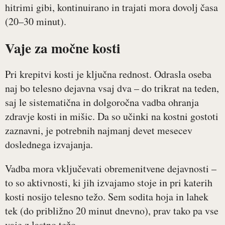
hitrimi gibi, kontinuirano in trajati mora dovolj časa
(20–30 minut).
Vaje za močne kosti
Pri krepitvi kosti je ključna rednost. Odrasla oseba
naj bo telesno dejavna vsaj dva – do trikrat na teden,
saj le sistematična in dolgoročna vadba ohranja
zdravje kosti in mišic. Da so učinki na kostni gostoti
zaznavni, je potrebnih najmanj devet mesecev
doslednega izvajanja.
Vadba mora vključevati obremenitvene dejavnosti –
to so aktivnosti, ki jih izvajamo stoje in pri katerih
kosti nosijo telesno težo. Sem sodita hoja in lahek
tek (do približno 20 minut dnevno), prav tako pa vse
vaje z lastno težo.