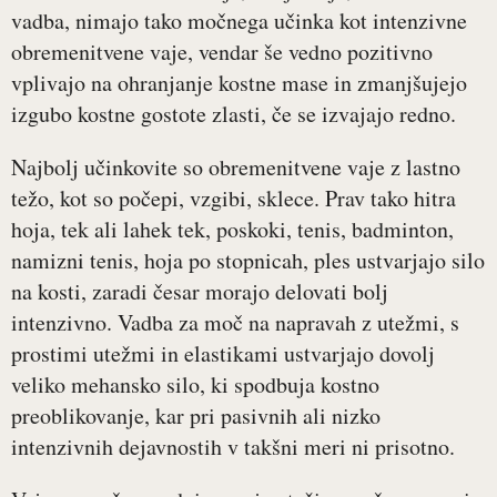
vadba, nimajo tako močnega učinka kot intenzivne
obremenitvene vaje, vendar še vedno pozitivno
vplivajo na ohranjanje kostne mase in zmanjšujejo
izgubo kostne gostote zlasti, če se izvajajo redno.
Najbolj učinkovite so obremenitvene vaje z lastno
težo, kot so počepi, vzgibi, sklece. Prav tako hitra
hoja, tek ali lahek tek, poskoki, tenis, badminton,
namizni tenis, hoja po stopnicah, ples ustvarjajo silo
na kosti, zaradi česar morajo delovati bolj
intenzivno. Vadba za moč na napravah z utežmi, s
prostimi utežmi in elastikami ustvarjajo dovolj
veliko mehansko silo, ki spodbuja kostno
preoblikovanje, kar pri pasivnih ali nizko
intenzivnih dejavnostih v takšni meri ni prisotno.