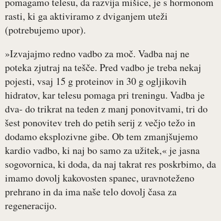
pomagamo telesu, da razvija mišice, je s hormonom
rasti, ki ga aktiviramo z dviganjem uteži
(potrebujemo upor).
»Izvajajmo redno vadbo za moč. Vadba naj ne
poteka zjutraj na tešče. Pred vadbo je treba nekaj
pojesti, vsaj 15 g proteinov in 30 g ogljikovih
hidratov, kar telesu pomaga pri treningu. Vadba je
dva- do trikrat na teden z manj ponovitvami, tri do
šest ponovitev treh do petih serij z večjo težo in
dodamo eksplozivne gibe. Ob tem zmanjšujemo
kardio vadbo, ki naj bo samo za užitek,« je jasna
sogovornica, ki doda, da naj takrat res poskrbimo, da
imamo dovolj kakovosten spanec, uravnoteženo
prehrano in da ima naše telo dovolj časa za
regeneracijo.