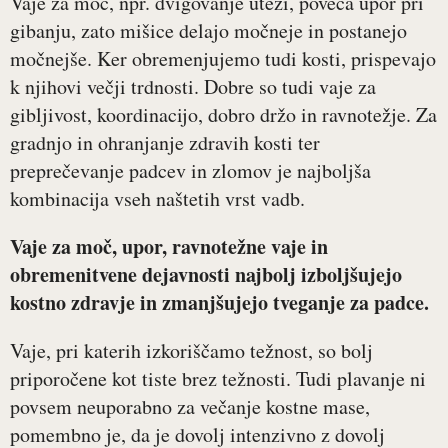
Vaje za moč, npr. dvigovanje uteži, poveča upor pri
gibanju, zato mišice delajo močneje in postanejo
močnejše. Ker obremenjujemo tudi kosti, prispevajo
k njihovi večji trdnosti. Dobre so tudi vaje za
gibljivost, koordinacijo, dobro držo in ravnotežje. Za
gradnjo in ohranjanje zdravih kosti ter
preprečevanje padcev in zlomov je najboljša
kombinacija vseh naštetih vrst vadb.
Vaje za moč, upor, ravnotežne vaje in
obremenitvene dejavnosti najbolj izboljšujejo
kostno zdravje in zmanjšujejo tveganje za padce.
Vaje, pri katerih izkoriščamo težnost, so bolj
priporočene kot tiste brez težnosti. Tudi plavanje ni
povsem neuporabno za večanje kostne mase,
pomembno je, da je dovolj intenzivno z dovolj