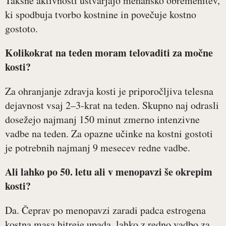
Takšne aktivnosti ustvarjajo mehansko obremenitev,
ki spodbuja tvorbo kostnine in povečuje kostno
gostoto.
Kolikokrat na teden moram telovaditi za močne
kosti?
Za ohranjanje zdravja kosti je priporočljiva telesna
dejavnost vsaj 2–3-krat na teden. Skupno naj odrasli
dosežejo najmanj 150 minut zmerno intenzivne
vadbe na teden. Za opazne učinke na kostni gostoti
je potrebnih najmanj 9 mesecev redne vadbe.
Ali lahko po 50. letu ali v menopavzi še okrepim
kosti?
Da. Čeprav po menopavzi zaradi padca estrogena
kostna masa hitreje upada, lahko z redno vadbo za