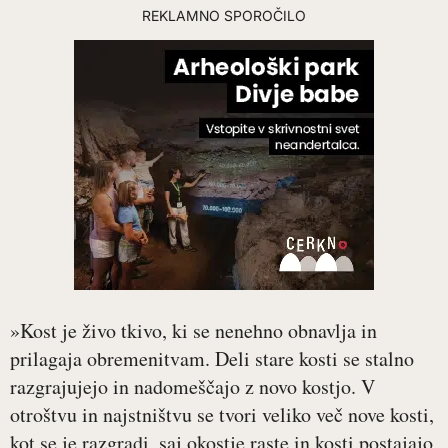
REKLAMNO SPOROČILO
»Kost je živo tkivo, ki se nenehno obnavlja in
prilagaja obremenitvam. Deli stare kosti se stalno
razgrajujejo in nadomeščajo z novo kostjo. V
otroštvu in najstništvu se tvori veliko več nove kosti,
kot se je razgradi, saj okostje raste in kosti postajajo