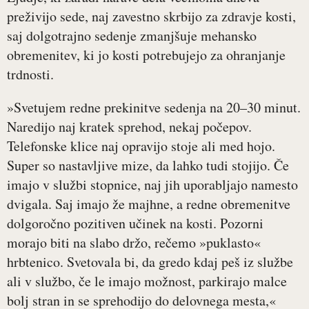
preživijo sede, naj zavestno skrbijo za zdravje kosti,
saj dolgotrajno sedenje zmanjšuje mehansko
obremenitev, ki jo kosti potrebujejo za ohranjanje
trdnosti.
»Svetujem redne prekinitve sedenja na 20–30 minut.
Naredijo naj kratek sprehod, nekaj počepov.
Telefonske klice naj opravijo stoje ali med hojo.
Super so nastavljive mize, da lahko tudi stojijo. Če
imajo v službi stopnice, naj jih uporabljajo namesto
dvigala. Saj imajo že majhne, a redne obremenitve
dolgoročno pozitiven učinek na kosti. Pozorni
morajo biti na slabo držo, rečemo »puklasto«
hrbtenico. Svetovala bi, da gredo kdaj peš iz službe
ali v službo, če le imajo možnost, parkirajo malce
bolj stran in se sprehodijo do delovnega mesta,«