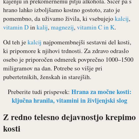
kajenju in prekomernemu pitju alkohola. Sicer pa s
hrano lahko izboljšamo kostno gostoto, zato je
pomembno, da uživamo živila, ki vsebujejo
kalcij
,
vitamin D
in
kalij
,
magnezij
,
vitamin C in K
.
Od teh je
kalcij
najpomembnejši sestavni del kosti,
ki pripomore k njihovi trdnosti. Za zdravo odraslo
osebo je priporočen odmerek povprečno 1000–1500
miligramov na dan. Potrebe so višje pri
pubertetnikih, ženskah in starejših.
Hrana za močne kosti:
Preberite tudi prispevek:
ključna hranila, vitamini in življenjski slog
Z redno telesno dejavnostjo krepimo
kosti