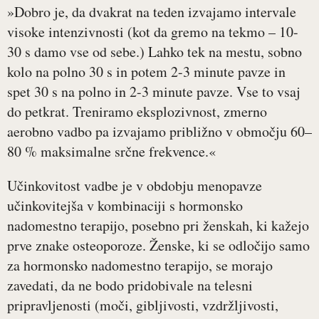
»Dobro je, da dvakrat na teden izvajamo intervale
visoke intenzivnosti (kot da gremo na tekmo – 10-
30 s damo vse od sebe.) Lahko tek na mestu, sobno
kolo na polno 30 s in potem 2-3 minute pavze in
spet 30 s na polno in 2-3 minute pavze. Vse to vsaj
do petkrat. Treniramo eksplozivnost, zmerno
aerobno vadbo pa izvajamo približno v območju 60–
80 % maksimalne srčne frekvence.«
Učinkovitost vadbe je v obdobju menopavze
učinkovitejša v kombinaciji s hormonsko
nadomestno terapijo, posebno pri ženskah, ki kažejo
prve znake osteoporoze. Ženske, ki se odločijo samo
za hormonsko nadomestno terapijo, se morajo
zavedati, da ne bodo pridobivale na telesni
pripravljenosti (moči, gibljivosti, vzdržljivosti,