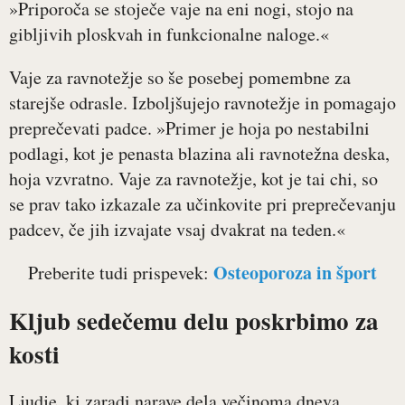
»Priporoča se stoječe vaje na eni nogi, stojo na
gibljivih ploskvah in funkcionalne naloge.«
Vaje za ravnotežje so še posebej pomembne za
starejše odrasle. Izboljšujejo ravnotežje in pomagajo
preprečevati padce. »Primer je hoja po nestabilni
podlagi, kot je penasta blazina ali ravnotežna deska,
hoja vzvratno. Vaje za ravnotežje, kot je tai chi, so
se prav tako izkazale za učinkovite pri preprečevanju
padcev, če jih izvajate vsaj dvakrat na teden.«
Osteoporoza in šport
Preberite tudi prispevek:
Kljub sedečemu delu poskrbimo za
kosti
Ljudje, ki zaradi narave dela večinoma dneva