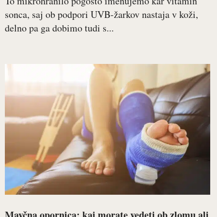
To mikrohranilo pogosto imenujemo kar vitamin
sonca, saj ob podpori UVB-žarkov nastaja v koži,
delno pa ga dobimo tudi s...
Mavčna opornica: kaj morate vedeti ob zlomu ali