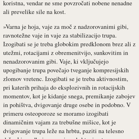
koristna, vendar ne sme povzročati nobene nenadne
ali prevelike sile na kost.
»Varna je hoja, vaje za moč z nadzorovanimi gibi,
ravnotežne vaje in vaje za stabilizacijo trupa.
Izogibati se je treba globokim predklonom brez ali z
utežmi, rotacijami z obremenitvijo, sunkovitim in
nenadzorovanim gibi. Vaje, ki vključujejo
upogibanje trupa povečajo tveganje kompresijskih
zlomov vretenc. Izogibati se je treba aktivnostim,
pri katerih prihaja do eksplozivnih in rotacijskih
momentov, kot je kidanje snega, premikanje zabojev
in pohištva, dvigovanje druge osebe in podobno. V
primeru osteoporoze se moramo izogibati
dinamičnim vajam za trebušne mišice, kot je
dvigovanje trupa leže na hrbtu, paziti na telesno