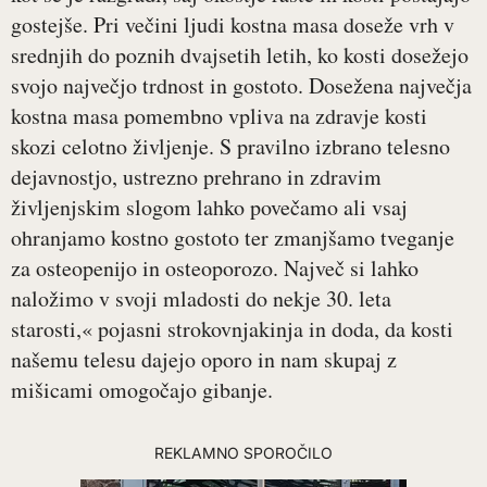
gostejše. Pri večini ljudi kostna masa doseže vrh v
srednjih do poznih dvajsetih letih, ko kosti dosežejo
svojo največjo trdnost in gostoto. Dosežena največja
kostna masa pomembno vpliva na zdravje kosti
skozi celotno življenje. S pravilno izbrano telesno
dejavnostjo, ustrezno prehrano in zdravim
življenjskim slogom lahko povečamo ali vsaj
ohranjamo kostno gostoto ter zmanjšamo tveganje
za osteopenijo in osteoporozo. Največ si lahko
naložimo v svoji mladosti do nekje 30. leta
starosti,« pojasni strokovnjakinja in doda, da kosti
našemu telesu dajejo oporo in nam skupaj z
mišicami omogočajo gibanje.
REKLAMNO SPOROČILO