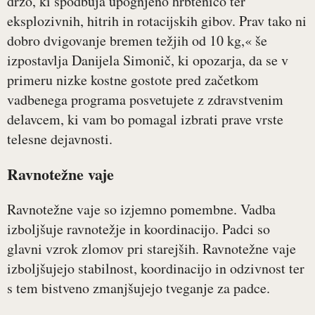
držo, ki spodbuja upognjeno hrbtenico ter
eksplozivnih, hitrih in rotacijskih gibov. Prav tako ni
dobro dvigovanje bremen težjih od 10 kg,« še
izpostavlja Danijela Simonič, ki opozarja, da se v
primeru nizke kostne gostote pred začetkom
vadbenega programa posvetujete z zdravstvenim
delavcem, ki vam bo pomagal izbrati prave vrste
telesne dejavnosti.
Ravnotežne vaje
Ravnotežne vaje so izjemno pomembne. Vadba
izboljšuje ravnotežje in koordinacijo. Padci so
glavni vzrok zlomov pri starejših. Ravnotežne vaje
izboljšujejo stabilnost, koordinacijo in odzivnost ter
s tem bistveno zmanjšujejo tveganje za padce.