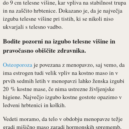
do 9 cm telesne višine, kar vpliva na stabilnost trupa
in na zaščito hrbtenice. Dokazano je, da je največja
izguba telesne višine pri tistih, ki se nikoli niso
ukvarjali s telesno vadbo.
Bodite pozorni na izgubo telesne višine in
pravočasno obiščite zdravnika.
Osteoporoza
je povezana z menopavzo, saj vemo, da
ima estrogen tudi velik vpliv na kostno maso in v
prvih sedmih letih v menopavzi lahko ženska izgubi
20 % kostne mase, če nima ustrezne življenjske
higiene. Največjo izgubo kostne gostote opazimo v
ledveni hrbtenici in kolkih.
Vedeti moramo, da telo v obdobju menopavze težje
gradi mišično maso zaradi hormonskih sprememb,