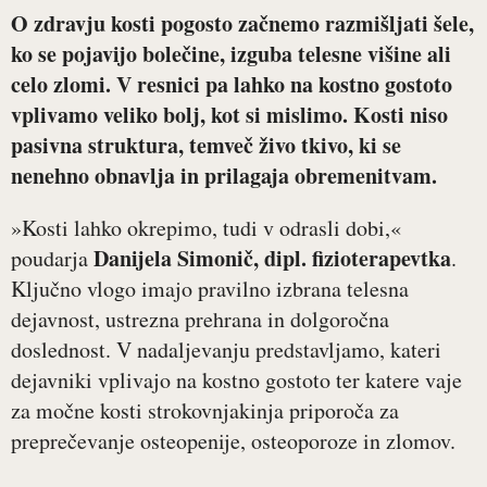
O zdravju kosti pogosto začnemo razmišljati šele,
ko se pojavijo bolečine, izguba telesne višine ali
celo zlomi. V resnici pa lahko na kostno gostoto
vplivamo veliko bolj, kot si mislimo. Kosti niso
pasivna struktura, temveč živo tkivo, ki se
nenehno obnavlja in prilagaja obremenitvam.
»Kosti lahko okrepimo, tudi v odrasli dobi,«
Danijela Simonič, dipl. fizioterapevtka
poudarja
.
Ključno vlogo imajo pravilno izbrana telesna
dejavnost, ustrezna prehrana in dolgoročna
doslednost. V nadaljevanju predstavljamo, kateri
dejavniki vplivajo na kostno gostoto ter katere vaje
za močne kosti strokovnjakinja priporoča za
preprečevanje osteopenije, osteoporoze in zlomov.