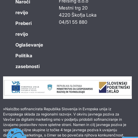
Freising d.o.o
Naroči
Mestni trg 20
revijo
4220 Škofja Loka
04/51 55 880
Preberi
revijo
Oglaševanje
Politika
zasebnosti
»Naložbo sofinancirata Republika Slovenija in Evropska unija iz
Evropskega sklada za regionalni razvoj«. V okviru javnega poziva za
Vavčer za digitalni marketing smo v podjetju pridobili sofinanciranje in
izvajamo postavitev nove spletne strani. Namen in cilj javnega poziva je
spodbuditi ciljne skupine iz točke 4 tega javnega poziva k uvajanju
digitalnega marketinga, s čimer se bo povečala njihova konkurenčnost,