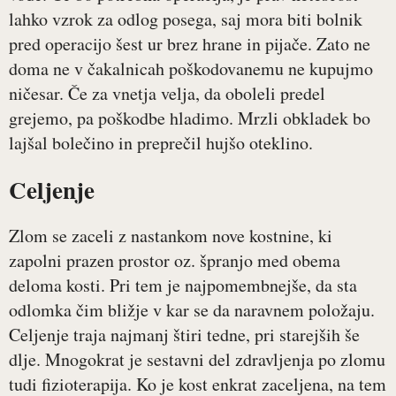
lahko vzrok za odlog posega, saj mora biti bolnik
pred operacijo šest ur brez hrane in pijače. Zato ne
doma ne v čakalnicah poškodovanemu ne kupujmo
ničesar. Če za vnetja velja, da oboleli predel
grejemo, pa poškodbe hladimo. Mrzli obkladek bo
lajšal bolečino in preprečil hujšo oteklino.
Celjenje
Zlom se zaceli z nastankom nove kostnine, ki
zapolni prazen prostor oz. špranjo med obema
deloma kosti. Pri tem je najpomembnejše, da sta
odlomka čim bližje v kar se da naravnem položaju.
Celjenje traja najmanj štiri tedne, pri starejših še
dlje. Mnogokrat je sestavni del zdravljenja po zlomu
tudi fizioterapija. Ko je kost enkrat zaceljena, na tem