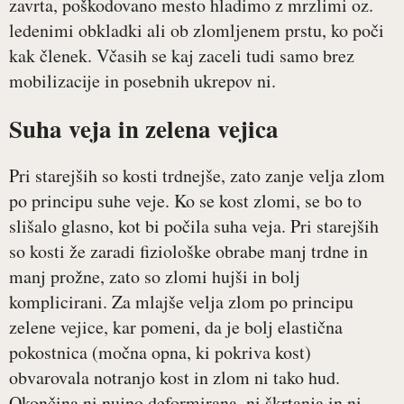
zavrta, poškodovano mesto hladimo z mrzlimi oz.
ledenimi obkladki ali ob zlomljenem prstu, ko poči
kak členek. Včasih se kaj zaceli tudi samo brez
mobilizacije in posebnih ukrepov ni.
Suha veja in zelena vejica
Pri starejših so kosti trdnejše, zato zanje velja zlom
po principu suhe veje. Ko se kost zlomi, se bo to
slišalo glasno, kot bi počila suha veja. Pri starejših
so kosti že zaradi fiziološke obrabe manj trdne in
manj prožne, zato so zlomi hujši in bolj
komplicirani. Za mlajše velja zlom po principu
zelene vejice, kar pomeni, da je bolj elastična
pokostnica (močna opna, ki pokriva kost)
obvarovala notranjo kost in zlom ni tako hud.
Okončina ni nujno deformirana, ni škrtanja in ni