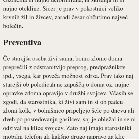
nujno otekline. Sicer je prav v pokostnici veliko
krvnih žil in živcev, zaradi česar občutimo največ
bolečin.
Preventiva
Če starejša oseba živi sama, bomo zlome doma
preprečili z odstranitvijo preprog, predpražnikov
ipd., vsega, kar poveča možnost zdrsa. Prav tako naj
starejši ob poledicah ne zapuščajo doma oz. nujne
opravke zdoma opravijo v družbi svojcev. Včasih se
zgodi, da starostnika, ki živi sam in si ob padcu
zlomi kolk, v bolnišnico pripeljejo šele po dnevu ali
dveh po posredovanju gasilcev, saj je obležal in se ni
odzival na klice svojcev. Zato naj imajo starostniki
mobilni telefon ali kakšno drugo napravo za klic