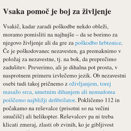
Vsaka pomoč je boj za življenje
Vsakič, kadar zaradi poškodbe nekdo obleži,
moramo pomisliti na najhujše – da se borimo za
njegovo življenje ali da gre za
poškodbo hrbtenice
.
Če je poškodovanec nezavesten, ga premaknimo v
položaj za nezavestne, tj. na bok, da preprečimo
zadušitev. Preverimo, ali je dihalna pot prosta, v
nasprotnem primeru izvlečemo jezik. Ob nezavestni
osebi tudi takoj pričnemo z
oživljanjem, torej
masažo srca, umetnim dihanjem ali nemudoma
poiščemo najbližji defibrilator
. Pokličemo 112 in
počakamo na reševalce (prisotni so na večini
smučišč) ali helikopter. Reševalcev pa ni treba
klicati zmeraj, zlasti ob zvinih, ko je gibljivost