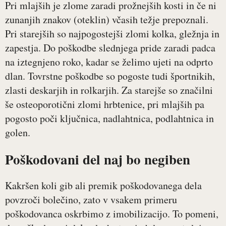
Pri mlajših je zlome zaradi prožnejših kosti in če ni
zunanjih znakov (oteklin) včasih težje prepoznali.
Pri starejših so najpogostejši zlomi kolka, gležnja in
zapestja. Do poškodbe slednjega pride zaradi padca
na iztegnjeno roko, kadar se želimo ujeti na odprto
dlan. Tovrstne poškodbe so pogoste tudi športnikih,
zlasti deskarjih in rolkarjih. Za starejše so značilni
še osteoporotični zlomi hrbtenice, pri mlajših pa
pogosto poči ključnica, nadlahtnica, podlahtnica in
golen.
Poškodovani del naj bo negiben
Kakršen koli gib ali premik poškodovanega dela
povzroči bolečino, zato v vsakem primeru
poškodovanca oskrbimo z imobilizacijo. To pomeni,