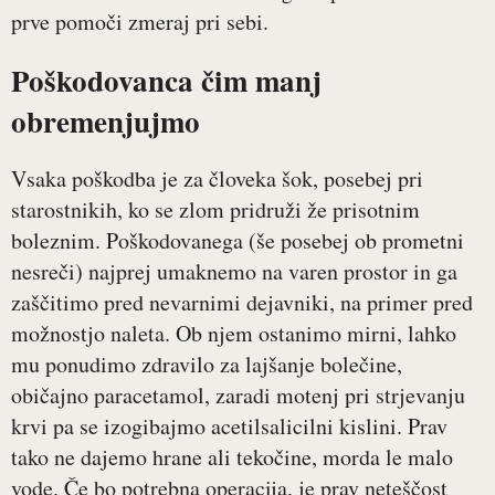
prve pomoči zmeraj pri sebi.
Poškodovanca čim manj
obremenjujmo
Vsaka poškodba je za človeka šok, posebej pri
starostnikih, ko se zlom pridruži že prisotnim
boleznim. Poškodovanega (še posebej ob prometni
nesreči) najprej umaknemo na varen prostor in ga
zaščitimo pred nevarnimi dejavniki, na primer pred
možnostjo naleta. Ob njem ostanimo mirni, lahko
mu ponudimo zdravilo za lajšanje bolečine,
običajno paracetamol, zaradi motenj pri strjevanju
krvi pa se izogibajmo acetilsalicilni kislini. Prav
tako ne dajemo hrane ali tekočine, morda le malo
vode. Če bo potrebna operacija, je prav neteščost