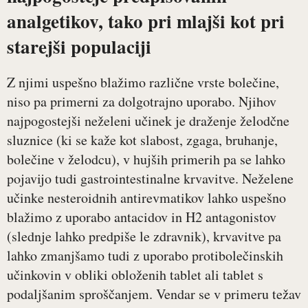
analgetikov, tako pri mlajši kot pri
starejši populaciji
Z njimi uspešno blažimo različne vrste bolečine,
niso pa primerni za dolgotrajno uporabo. Njihov
najpogostejši neželeni učinek je draženje želodčne
sluznice (ki se kaže kot slabost, zgaga, bruhanje,
bolečine v želodcu), v hujših primerih pa se lahko
pojavijo tudi gastrointestinalne krvavitve. Neželene
učinke nesteroidnih antirevmatikov lahko uspešno
blažimo z uporabo antacidov in H2 antagonistov
(slednje lahko predpiše le zdravnik), krvavitve pa
lahko zmanjšamo tudi z uporabo protibolečinskih
učinkovin v obliki obloženih tablet ali tablet s
podaljšanim sproščanjem. Vendar se v primeru težav