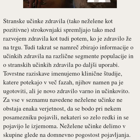
Stranske učinke zdravila (tako neželene kot
pozitivne) strokovnjaki spremljajo tako med
razvojem zdravila kot tudi potem, ko je zdravilo že
na trgu. Tudi takrat se namreč zbirajo informacije o
učinkih zdravila na različne segmente populacije in
o stranskih učinkih zdravila po daljši uporabi.
Tovrstne raziskave imenujemo klinične študije,
katere potekajo v več fazah, njihov namen pa je
ugotoviti, ali je novo zdravilo varno in učinkovito.
Za vse v seznamu navedene neželene učinke ne
obstaja enaka verjetnost, da se bodo pri nekem
posamezniku pojavili, nekateri so zelo redki in se
pojavijo le izjemoma. Neželene učinke delimo v
skupine glede na domnevno pogostost pojavljanja.