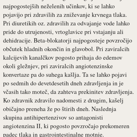
najpogostejših neželenih učinkov, ki se lahko
pojavijo pri zdravilih za zniževanje krvnega tlaka.
Pri diuretikih oz. zdravilih za odvajanje vode lahko
pride do utrujenosti, vrtoglavice pri vstajanju ali
dehidracije. Beta-blokatorji najpogosteje povzročijo
občutek hladnih okončin in glavobol. Pri zaviralcih
kalcijevih kanalčkov pogosto prihaja do edemov
okoli gležnjev, pri zaviralcih angiotenzinske
konvertaze pa do suhega kašlja. Ta se lahko pojavi
po sedmih do devetdesetih dneh zdravljenja in je
včasih tako moteč, da zahteva prekinitev zdravljenja.
Ko zdravnik zdravilo nadomesti z drugim, kašelj
običajno preneha že po štirih dneh. Naslednja
skupina antihipertenzivov so antagonisti
angiotenzina II, ki pogosto povzročajo prekomeren
padec tlaka in gastrointestinalne motnje.