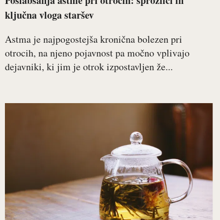
Poslabšanja astme pri otrocih: sprožilci in
ključna vloga staršev
Astma je najpogostejša kronična bolezen pri
otrocih, na njeno pojavnost pa močno vplivajo
dejavniki, ki jim je otrok izpostavljen že...