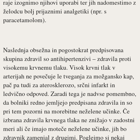
raje izognimo njihovi uporabi ter jih nadomestimo z
želodcu bolj prijaznimi analgetiki (npr. s
paracetamolom).
Naslednja obsežna in pogostokrat predpisovana
skupina zdravil so antihipertenzivi – zdravila proti
visokemu krvnemu tlaku. Visok krvni tlak v
arterijah ne povečuje le tveganja za možgansko kap,
pač pa tudi za aterosklerozo, srčni infarkt in
ledvično odpoved. Zaradi tega je nadvse pomembno,
da bolniki redno jemljejo predpisana zdravila in so
pri tem pozorni na morebitne neželene učinke. Če
izbrana zdravila krvnega tlaka ne znižajo v zadostni
meri ali če imajo moteče neželene učinke, jih bo
zdravnik zamenjal z drugimi. Poglejmo si nekaj