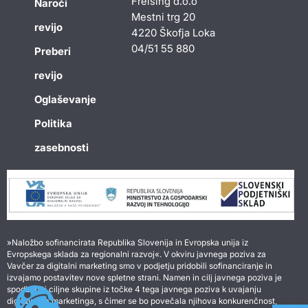
Freising d.o.o
Naroči
Mestni trg 20
revijo
4220 Škofja Loka
04/51 55 880
Preberi
revijo
Oglaševanje
Politika
zasebnosti
»Naložbo sofinancirata Republika Slovenija in Evropska unija iz
Evropskega sklada za regionalni razvoj«. V okviru javnega poziva za
Vavčer za digitalni marketing smo v podjetju pridobili sofinanciranje in
izvajamo postavitev nove spletne strani. Namen in cilj javnega poziva je
spodbuditi ciljne skupine iz točke 4 tega javnega poziva k uvajanju
digitalnega marketinga, s čimer se bo povečala njihova konkurenčnost,