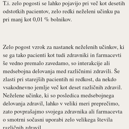
T.i. zelo pogosti se lahko pojavijo pri več kot desetih
odstotkih pacientov, zelo redki neželeni učinku pa
pri manj kot 0,01 % bolnikov.
Zelo pogost vzrok za nastanek neželenih učinkov, ki
se ga tako pacienti kot tudi zdravniki in farmacevti
še vedno premalo zavedamo, so interakcije ali
medsebojna delovanja med različnimi zdravili. Še
zlasti pri starejših pacientih ni redkost, da nekdo
vsakodnevno jemlje več kot deset različnih zdravil.
Neželene učinke, ki so posledica medsebojnega
delovanja zdravil, lahko v veliki meri preprečimo,
zato povprašajmo svojega zdravnika ali farmacevta
o smotrni sočasni uporabi zelo velikega števila
različnih zdravil.