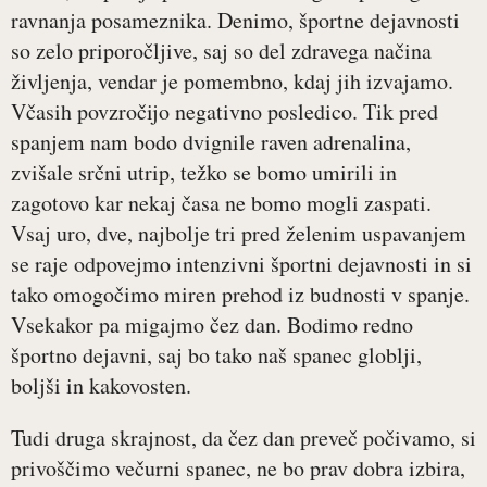
ravnanja posameznika. Denimo, športne dejavnosti
so zelo priporočljive, saj so del zdravega načina
življenja, vendar je pomembno, kdaj jih izvajamo.
Včasih povzročijo negativno posledico. Tik pred
spanjem nam bodo dvignile raven adrenalina,
zvišale srčni utrip, težko se bomo umirili in
zagotovo kar nekaj časa ne bomo mogli zaspati.
Vsaj uro, dve, najbolje tri pred želenim uspavanjem
se raje odpovejmo intenzivni športni dejavnosti in si
tako omogočimo miren prehod iz budnosti v spanje.
Vsekakor pa migajmo čez dan. Bodimo redno
športno dejavni, saj bo tako naš spanec globlji,
boljši in kakovosten.
Tudi druga skrajnost, da čez dan preveč počivamo, si
privoščimo večurni spanec, ne bo prav dobra izbira,