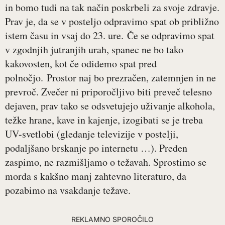
in bomo tudi na tak način poskrbeli za svoje zdravje.
Prav je, da se v posteljo odpravimo spat ob približno
istem času in vsaj do 23. ure. Če se odpravimo spat
v zgodnjih jutranjih urah, spanec ne bo tako
kakovosten, kot če odidemo spat pred
polnočjo. Prostor naj bo prezračen, zatemnjen in ne
prevroč. Zvečer ni priporočljivo biti preveč telesno
dejaven, prav tako se odsvetujejo uživanje alkohola,
težke hrane, kave in kajenje, izogibati se je treba
UV-svetlobi (gledanje televizije v postelji,
podaljšano brskanje po internetu …). Preden
zaspimo, ne razmišljamo o težavah. Sprostimo se
morda s kakšno manj zahtevno literaturo, da
pozabimo na vsakdanje težave.
REKLAMNO SPOROČILO