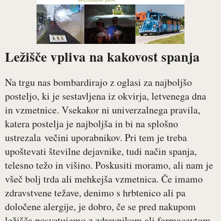
Ležišče vpliva na kakovost spanja
Na trgu nas bombardirajo z oglasi za najboljšo
posteljo, ki je sestavljena iz okvirja, letvenega dna
in vzmetnice. Vsekakor ni univerzalnega pravila,
katera postelja je najboljša in bi na splošno
ustrezala večini uporabnikov. Pri tem je treba
upoštevati številne dejavnike, tudi način spanja,
telesno težo in višino. Poskusiti moramo, ali nam je
všeč bolj trda ali mehkejša vzmetnica. Če imamo
zdravstvene težave, denimo s hrbtenico ali pa
določene alergije, je dobro, če se pred nakupom
ležišča posvetujemo z zdravnikom ali farmacevtom.