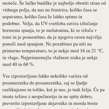
moteče. Še lučko budilke je najbolje obrniti stran od
vidnega polja, da nas ne frustrira, koliko časa se
uspavamo, koliko časa še lahko spimo in
podobno. Velja, da UV-svetloba zavira izločanje
hormona spanja, to je melatonina, ki se izloča v
temi in je pomembno, da je njegova raven najvišja
ponoči med spanjem. Ne pozabimo pa niti na
primerno temperaturo, to je nekje med 16 in 21 °C,
in vlago. Najprimernejša vlažnost zraka je nekje
med 40 in 60 %.
Vse izpostavljeno lahko nekoliko variira od
posameznika do posameznika, saj se ljudje
razlikujemo in toliko, kot je nas, je tudi želja. Če pa
imate težave z nespečnostjo in ne spite dobro,
preverite izpostavljene dejavnike in morda boste