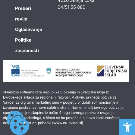
4220 Škofja Loka
04/51 55 880
Preberi
revijo
Oglaševanje
Politika
zasebnosti
»Naložbo sofinancirata Republika Slovenija in Evropska unija iz
Evropskega sklada za regionalni razvoj«. V okviru javnega poziva za
Vavčer za digitalni marketing smo v podjetju pridobili sofinanciranje in
izvajamo postavitev nove spletne strani. Namen in cilj javnega poziva je
spodbuditi ciljne skupine iz točke 4 tega javnega poziva k uvajanju
Open 
digitalnega marketinga, s čimer se bo povečala njihova konkurenčnost,
dodana vrednost oz. prihodki.(www.eu-skladi.si)