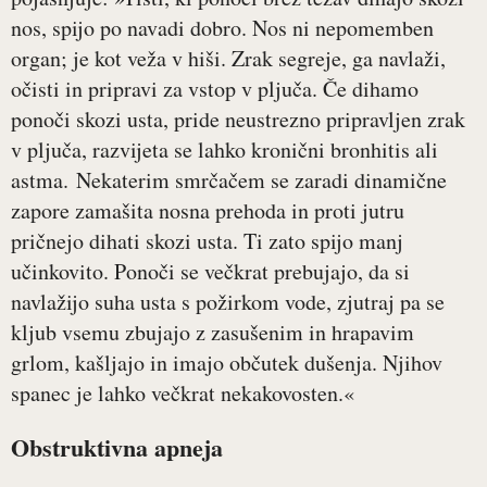
nos, spijo po navadi dobro. Nos ni nepomemben
organ; je kot veža v hiši. Zrak segreje, ga navlaži,
očisti in pripravi za vstop v pljuča. Če dihamo
ponoči skozi usta, pride neustrezno pripravljen zrak
v pljuča, razvijeta se lahko kronični bronhitis ali
astma. Nekaterim smrčačem se zaradi dinamične
zapore zamašita nosna prehoda in proti jutru
pričnejo dihati skozi usta. Ti zato spijo manj
učinkovito. Ponoči se večkrat prebujajo, da si
navlažijo suha usta s požirkom vode, zjutraj pa se
kljub vsemu zbujajo z zasušenim in hrapavim
grlom, kašljajo in imajo občutek dušenja. Njihov
spanec je lahko večkrat nekakovosten.«
Obstruktivna apneja