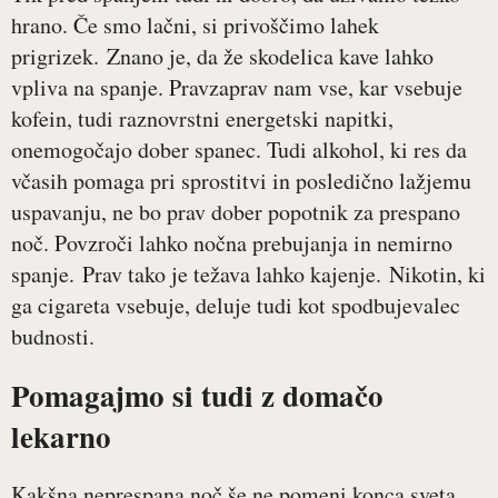
hrano. Če smo lačni, si privoščimo lahek
prigrizek. Znano je, da že skodelica kave lahko
vpliva na spanje. Pravzaprav nam vse, kar vsebuje
kofein, tudi raznovrstni energetski napitki,
onemogočajo dober spanec. Tudi alkohol, ki res da
včasih pomaga pri sprostitvi in posledično lažjemu
uspavanju, ne bo prav dober popotnik za prespano
noč. Povzroči lahko nočna prebujanja in nemirno
spanje. Prav tako je težava lahko kajenje. Nikotin, ki
ga cigareta vsebuje, deluje tudi kot spodbujevalec
budnosti.
Pomagajmo si tudi z domačo
lekarno
Kakšna neprespana noč še ne pomeni konca sveta,