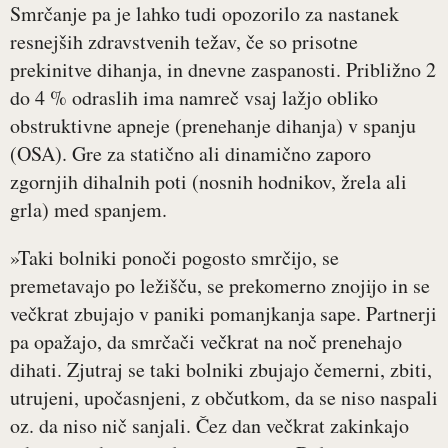
Smrčanje pa je lahko tudi opozorilo za nastanek
resnejših zdravstvenih težav, če so prisotne
prekinitve dihanja, in dnevne zaspanosti. Približno 2
do 4 % odraslih ima namreč vsaj lažjo obliko
obstruktivne apneje (prenehanje dihanja) v spanju
(OSA). Gre za statično ali dinamično zaporo
zgornjih dihalnih poti (nosnih hodnikov, žrela ali
grla) med spanjem.
»Taki bolniki ponoči pogosto smrčijo, se
premetavajo po ležišču, se prekomerno znojijo in se
večkrat zbujajo v paniki pomanjkanja sape. Partnerji
pa opažajo, da smrčači večkrat na noč prenehajo
dihati. Zjutraj se taki bolniki zbujajo čemerni, zbiti,
utrujeni, upočasnjeni, z občutkom, da se niso naspali
oz. da niso nič sanjali. Čez dan večkrat zakinkajo