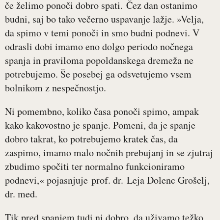
če želimo ponoči dobro spati. Čez dan ostanimo
budni, saj bo tako večerno uspavanje lažje. »Velja,
da spimo v temi ponoči in smo budni podnevi. V
odrasli dobi imamo eno dolgo periodo nočnega
spanja in praviloma popoldanskega dremeža ne
potrebujemo. Še posebej ga odsvetujemo vsem
bolnikom z nespečnostjo.
Ni pomembno, koliko časa ponoči spimo, ampak
kako kakovostno je spanje. Pomeni, da je spanje
dobro takrat, ko potrebujemo kratek čas, da
zaspimo, imamo malo nočnih prebujanj in se zjutraj
zbudimo spočiti ter normalno funkcioniramo
podnevi,« pojasnjuje prof. dr. Leja Dolenc Grošelj,
dr. med.
Tik pred spanjem tudi ni dobro, da uživamo težko