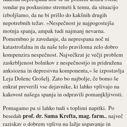
vendar pa poskusimo stremeti k temu, da situacijo
izboljšamo, da ne bi prišlo do kakšnih drugih
nepotrebnih težav. »Nespečnost je najpogostejša
motnja spanja, ampak tudi najmanj nevarna.
Pomembno je zavedanje, da neprespana noč ni
katastrofalna in da naše telo praviloma zelo dobro
kompenzira nespečnost. Največkrat je večji problem
zaskrbljenost bolnikov z nespečnostjo in pridružena
anksiozna in depresivna komponenta,« še izpostavlja
Leja Dolenc Grošelj. Zato bo najbolje, če bomo še
enkrat preverili vse dejavnike, ki lahko vplivajo na
kakovost našega spanja in odpravili pomanjkljivosti.
Pomagamo pa si lahko tudi s toplimi napitki. Po
prof. dr. Sama Krefta, mag. farm.
besedah
, največ
raziskav o dobrem vplivu na lažje uspavanje in