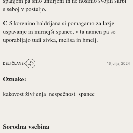
spanjem pa smo umirjeni in ne nosimo svojih skrbi
s seboj v posteljo.
C
S korenino baldrijana si pomagamo za lažje
uspavanje in mirnejši spanec, v ta namen pa se
uporabljajo tudi sivka, melisa in hmelj.
DELI ČLANEK
16 julija, 2024
Oznake:
kakovost življenja
nespečnost
spanec
Sorodna vsebina