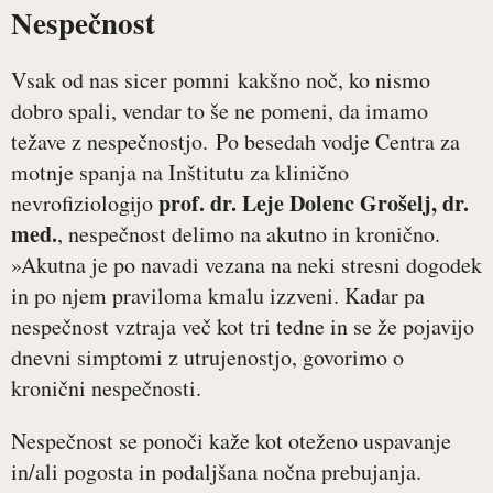
Nespečnost
Vsak od nas sicer pomni kakšno noč, ko nismo
dobro spali, vendar to še ne pomeni, da imamo
težave z nespečnostjo. Po besedah vodje Centra za
motnje spanja na Inštitutu za klinično
prof. dr. Leje Dolenc Grošelj, dr.
nevrofiziologijo
med.
, nespečnost delimo na akutno in kronično.
»Akutna je po navadi vezana na neki stresni dogodek
in po njem praviloma kmalu izzveni. Kadar pa
nespečnost vztraja več kot tri tedne in se že pojavijo
dnevni simptomi z utrujenostjo, govorimo o
kronični nespečnosti.
Nespečnost se ponoči kaže kot oteženo uspavanje
in/ali pogosta in podaljšana nočna prebujanja.