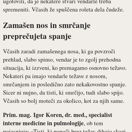
ugotovili, da je nekatere stvari vendarle treba
spremeniti. Včasih že spuščena roleta dela čudeže.
Zamašen nos in smrčanje
preprečujeta spanje
Včasih zaradi zamašenega nosa, ki ga povzroči
prehlad, slabo spimo, vendar je to zgolj prehodna
situacija, ki izzveni, ko premagamo osnovno težavo.
Nekateri pa imajo vendarle težave z nosom,
smrčanjem in posledično zato nekakovostno spanje.
Sicer ni nujno, da tisti, ki smrčijo, tudi slabo spijo.
Včasih so bolj moteči za okolico, kot za njih same.
Prim. mag. Igor Koren, dr. med., specialist
interne medicine in pulmologije
, ob tem
pojasnjuje: »Tisti, ki ponoči brez težav dihajo skozi