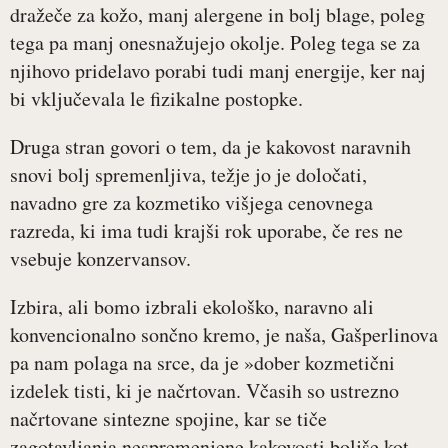
dražeče za kožo, manj alergene in bolj blage, poleg
tega pa manj onesnažujejo okolje. Poleg tega se za
njihovo pridelavo porabi tudi manj energije, ker naj
bi vključevala le fizikalne postopke.
Druga stran govori o tem, da je kakovost naravnih
snovi bolj spremenljiva, težje jo je določati,
navadno gre za kozmetiko višjega cenovnega
razreda, ki ima tudi krajši rok uporabe, če res ne
vsebuje konzervansov.
Izbira, ali bomo izbrali ekološko, naravno ali
konvencionalno sončno kremo, je naša, Gašperlinova
pa nam polaga na srce, da je »dober kozmetični
izdelek tisti, ki je načrtovan. Včasih so ustrezno
načrtovane sintezne spojine, kar se tiče
zagotavljanja nespremenjene kakovosti boljše kot