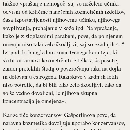
takšno vprašanje nemogoč, saj so neželeni učinki
odvisni od količine nanešenih kozmetičnih izdelkov,
časa izpostavljenosti njihovemu učinku, njihovega
sovplivanja, prehajanja v kožo ipd. Na vprašanje,
kako je z zloglasnimi parabeni, pove, da po njenem
mnenju niso tako zelo škodljivi, saj so »zadnjih 4–5
let pod drobnogledom znanstvenega komiteja, ki
skrbi za varnost kozmetičnih izdelkov, še posebej
zaradi preteklih študij o povzročanju raka na dojki
in delovanju estrogena. Raziskave v zadnjih letih
niso potrdile, da bi bili tako zelo škodljivi, tako da
so še vedno dovoljeni, le njihova skupna
koncentracija je omejena«.
Kar se tiče konzervansov, Gašperlinova pove, da
naravna kozmetika dovoljuje uporabo konzervansov,