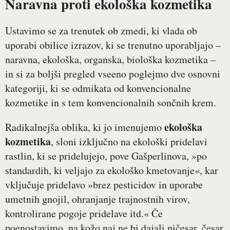
Naravna proti ekološka kozmetika
Ustavimo se za trenutek ob zmedi, ki vlada ob
uporabi obilice izrazov, ki se trenutno uporabljajo –
naravna, ekološka, organska, biološka kozmetika –
in si za boljši pregled vseeno poglejmo dve osnovni
kategoriji, ki se odmikata od konvencionalne
kozmetike in s tem konvencionalnih sončnih krem.
ekološka
Radikalnejša oblika, ki jo imenujemo
kozmetika
, sloni izključno na ekološki pridelavi
rastlin, ki se pridelujejo, pove Gašperlinova, »po
standardih, ki veljajo za ekološko kmetovanje«, kar
vključuje pridelavo »brez pesticidov in uporabe
umetnih gnojil, ohranjanje trajnostnih virov,
kontrolirane pogoje pridelave itd.« Če
poenostavimo, na kožo naj ne bi dajali ničesar, česar