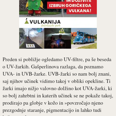
Preden si pobližje ogledamo UV-filtre, pa še beseda
o UV-žarkih. Gašperlinova razlaga, da poznamo
UVA- in UVB-žarke. UVB-žarki so nam bolj znani,
saj njihov učinek vidimo takoj v obliki opekline. Ti
žarki imajo nižjo valovno dolžino kot UVA-žarki, ki
so bolj zahrbtni in katerih učinek se ne pokaže takoj,
prodirajo pa globje v kožo in »povzročajo njeno
prezgodnje staranje, pigmentacijo in lahko tudi