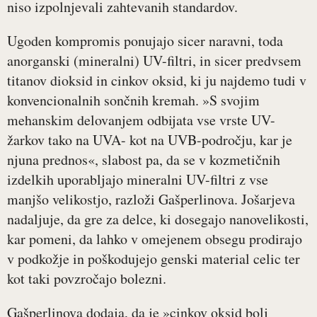
niso izpolnjevali zahtevanih standardov.
Ugoden kompromis ponujajo sicer naravni, toda
anorganski (mineralni) UV-filtri, in sicer predvsem
titanov dioksid in cinkov oksid, ki ju najdemo tudi v
konvencionalnih sončnih kremah. »S svojim
mehanskim delovanjem odbijata vse vrste UV-
žarkov tako na UVA- kot na UVB-področju, kar je
njuna prednos«, slabost pa, da se v kozmetičnih
izdelkih uporabljajo mineralni UV-filtri z vse
manjšo velikostjo, razloži Gašperlinova. Jošarjeva
nadaljuje, da gre za delce, ki dosegajo nanovelikosti,
kar pomeni, da lahko v omejenem obsegu prodirajo
v podkožje in poškodujejo genski material celic ter
kot taki povzročajo bolezni.
Gašperlinova dodaja, da je »cinkov oksid bolj