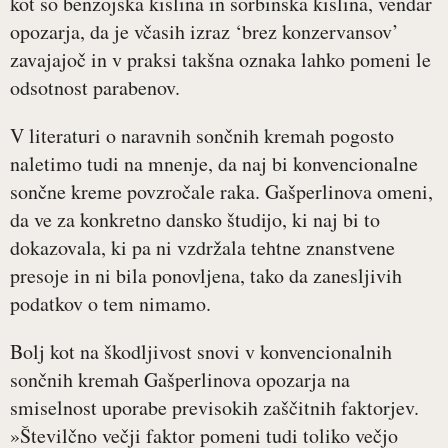
kot so benzojska kislina in sorbinska kislina, vendar
opozarja, da je včasih izraz ‘brez konzervansov’
zavajajoč in v praksi takšna oznaka lahko pomeni le
odsotnost parabenov.
V literaturi o naravnih sončnih kremah pogosto
naletimo tudi na mnenje, da naj bi konvencionalne
sončne kreme povzročale raka. Gašperlinova omeni,
da ve za konkretno dansko študijo, ki naj bi to
dokazovala, ki pa ni vzdržala tehtne znanstvene
presoje in ni bila ponovljena, tako da zanesljivih
podatkov o tem nimamo.
Bolj kot na škodljivost snovi v konvencionalnih
sončnih kremah Gašperlinova opozarja na
smiselnost uporabe previsokih zaščitnih faktorjev.
»Številčno večji faktor pomeni tudi toliko večjo