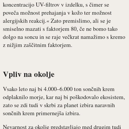
koncentracijo UV-filtrov v izdelku, s čimer se
poveča možnost prehajanja v kožo ter možnost
alergijskih reakcij.« Zato premislimo, ali se je
smiselno mazati s faktorjem 80, če ne bomo tako
dolgo na soncu in se raje večkrat namažimo s kremo
z nižjim zaščitnim faktorjem.
Vpliv na okolje
Vsako leto naj bi 4.000–6.000 ton sončnih krem
odplaknilo morje, kar naj bi poškodovalo ekosistem,
zato se zdi tudi v skrbi za planet izbira naravnih
sončnih krem primernejša izbira.
Nevarnost za okolje predstavljajo med drugim tudi