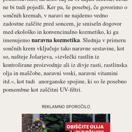
ne bi tudi pojedli. Ker pa, še posebej, če govorimo o
sončnih kremah, v naravi ne najdemo vedno
zadostne zaščite pred soncem, je smiseln dogovor
med ekološko in konvencinalno kozmetiko, ki ga
naravna kozmetika
imenujemo
. Slednja v primeru
sončnih krem vključuje tako naravne sestavine, kot
so, našteje Jošarjeva, »izvlečki rastlin iz
kontrolirane proizvodnje ali iz divje rasti, rastlinska
olja in maščobe, naravni voski, naravni vitamini
itd.«, kot tudi anorganske spojine, ki so še posebno
pomembne kot zaščitni UV-filtri.
REKLAMNO SPOROČILO