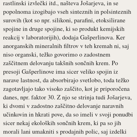
rastlinski izvlečki itd., našteva Jošarjeva, in se
popolnoma izogibajo vseh sinteznih in polsinteznih
surovih (kot so npr. silikoni, parafini, etoksilirane
spojine in druge spojine, ki so produkt kemijskih
reakcij v laboratorijih), dodaja Gašperlinova. Ker
anorganskih mineralnih filtrov v teh kremah ni, saj
niso organski, težko govorimo o zadostnem
zaščitnem delovanju takšnih sončnih krem. Po
presoji Gašperlinove ima sicer veliko spojin iz
narave lastnost, da absorbirajo svetlobo, toda težko
zagotavljajo tako visoko zaščito, kot je priporočena
danes, npr. faktor 30. Z njo se strinja tudi Jošarjeva,
ki dvomi v zadostno zaščitno delovanje naravnih
učinkovin in hkrati pove, da so imeli v svoji ponudbi
sicer nekaj ekoloških sončnih krem, ki pa so jih
morali lani umakniti s prodajnih polic, saj izdelki