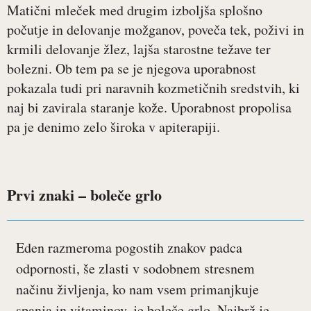
Matični mleček med drugim izboljša splošno
počutje in delovanje možganov, poveča tek, poživi in
krmili delovanje žlez, lajša starostne težave ter
bolezni. Ob tem pa se je njegova uporabnost
pokazala tudi pri naravnih kozmetičnih sredstvih, ki
naj bi zavirala staranje kože. Uporabnost propolisa
pa je denimo zelo široka v apiterapiji.
Prvi znaki – boleče grlo
Eden razmeroma pogostih znakov padca
odpornosti, še zlasti v sodobnem stresnem
načinu življenja, ko nam vsem primanjkuje
spanja in vitaminov, je boleče grlo. Najbrž je