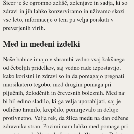
Sicer je še ogromno zelišč, zelenjave in sadja, ki so
zdravi in jih lahko konzerviramo in uživamo skozi
vse leto, informacije o tem pa velja poiskati v
preverjenih virih.
Med in medeni izdelki
Naše babice imajo v shrambi vedno vsaj kakšnega
od čebeljih pridelkov, saj vedno rade izpostavijo,
kako koristni in zdravi so in da pomagajo pregnati
marsikatero tegobo, med drugim pomaga pri
pljučnih, želodčnih in črevesnih boleznih. Med naj
bi bil edino sladilo, ki ga velja uporabljati, saj je
odlično hranilo, krepčilo, pomirjevalo in deluje
protivnetno. Velja rek, da žlica medu na dan odžene
zdravnika stran. Pozimi nam lahko med pomaga pri