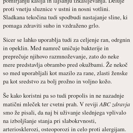
pomirjanju kašlja in lajšanju izkašljevanja. Deluje
proti vnetju sluznice v ustni in nosni votlini.
Sladkana tekočina tudi spodbudi nastajanje sline, ki
pomaga zdraviti suho in vzdraženo grlo.
Sicer se lahko uporablja tudi za celjenje ran, odrgnin
in opeklin. Med namreč uničuje bakterije in
preprečuje njihovo razmnoževanje, zato do neke
mere predstavlja obrambo pred okužbami. Že nekoč
so med uporabljali kot mazilo za rane, zlasti ženske
pa kot sredstvo za bolj prožno in voljno kožo.
Še kako koristni pa so tudi propolis in ne nazadnje
matični mleček ter cvetni prah. V reviji
ABC zdravja
smo že pisali, da naj bi uživanje slednjega vplivalo
na izboljšanje stanja pri slabokrvnosti,
arteriosklerozi, osteoporozi in celo proti alergijam.