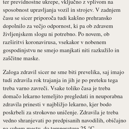
ter previdnostne ukrepe, vključno z vplivom na
sposobnost upravljanja vozil in strojev. V zadnjem
času se sicer priporoča tudi kakšno prehransko
dopolnilo za večjo odpornost, ki pa ob zdravem
življenjskem slogu ni potrebno. Po novem, ob
razširitvi koronavirusa, vsekakor v nobenem
gospodinjstvu ne smejo manjkati niti razkužilo in
zaščitne maske.
Zaloga zdravil sicer ne sme biti prevelika, saj imajo
tudi zdravila rok trajanja in jih je po preteku tega
treba varno zavreči. Vsake toliko časa je treba
domačo lekarno temeljito pregledati in neuporabna
zdravila prinesti v najbližjo lekarno, kjer bodo
poskrbeli za strokovno uničenje. Zdravila je treba
vedno shranjevati po predpisanih navodilih, običajno
na suhem mestu, do temperature 25 °C,