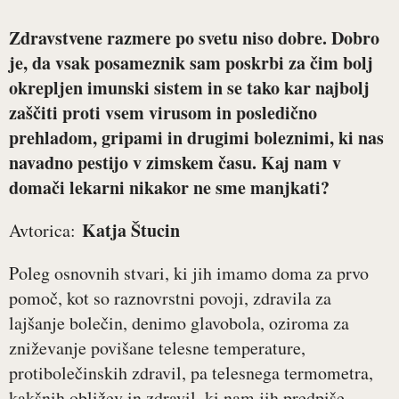
Zdravstvene razmere po svetu niso dobre. Dobro
je, da vsak posameznik sam poskrbi za čim bolj
okrepljen imunski sistem in se tako kar najbolj
zaščiti proti vsem virusom in posledično
prehladom, gripami in drugimi boleznimi, ki nas
navadno pestijo v zimskem času. Kaj nam v
domači lekarni nikakor ne sme manjkati?
Katja Štucin
Avtorica:
Poleg osnovnih stvari, ki jih imamo doma za prvo
pomoč, kot so raznovrstni povoji, zdravila za
lajšanje bolečin, denimo glavobola, oziroma za
zniževanje povišane telesne temperature,
protibolečinskih zdravil, pa telesnega termometra,
kakšnih obližev in zdravil, ki nam jih predpiše