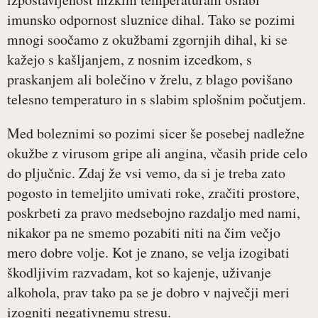
imunsko odpornost sluznice dihal. Tako se pozimi
mnogi soočamo z okužbami zgornjih dihal, ki se
kažejo s kašljanjem, z nosnim izcedkom, s
praskanjem ali bolečino v žrelu, z blago povišano
telesno temperaturo in s slabim splošnim počutjem.
Med boleznimi so pozimi sicer še posebej nadležne
okužbe z virusom gripe ali angina, včasih pride celo
do pljučnic. Zdaj že vsi vemo, da si je treba zato
pogosto in temeljito umivati roke, zračiti prostore,
poskrbeti za pravo medsebojno razdaljo med nami,
nikakor pa ne smemo pozabiti niti na čim večjo
mero dobre volje. Kot je znano, se velja izogibati
škodljivim razvadam, kot so kajenje, uživanje
alkohola, prav tako pa se je dobro v največji meri
izogniti negativnemu stresu.