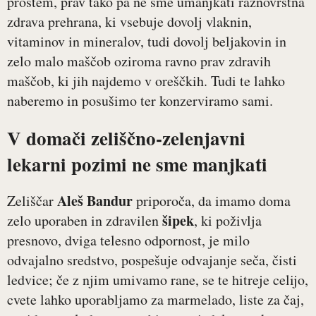
prostem, prav tako pa ne sme umanjkati raznovrstna
zdrava prehrana, ki vsebuje dovolj vlaknin,
vitaminov in mineralov, tudi dovolj beljakovin in
zelo malo maščob oziroma ravno prav zdravih
maščob, ki jih najdemo v oreščkih. Tudi te lahko
naberemo in posušimo ter konzerviramo sami.
V domači zeliščno-zelenjavni
lekarni pozimi ne sme manjkati
Aleš Bandur
Zeliščar
priporoča, da imamo doma
šipek
zelo uporaben in zdravilen
, ki poživlja
presnovo, dviga telesno odpornost, je milo
odvajalno sredstvo, pospešuje odvajanje seča, čisti
ledvice; če z njim umivamo rane, se te hitreje celijo,
cvete lahko uporabljamo za marmelado, liste za čaj,