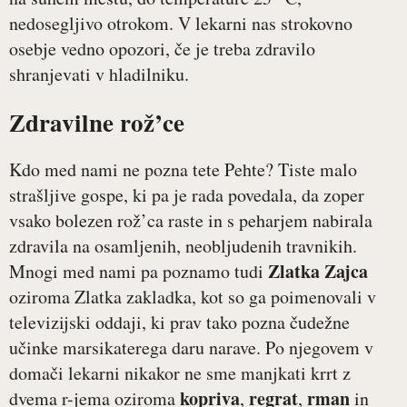
nedosegljivo otrokom. V lekarni nas strokovno
osebje vedno opozori, če je treba zdravilo
shranjevati v hladilniku.
Zdravilne rož’ce
Kdo med nami ne pozna tete Pehte? Tiste malo
strašljive gospe, ki pa je rada povedala, da zoper
vsako bolezen rož’ca raste in s peharjem nabirala
zdravila na osamljenih, neobljudenih travnikih.
Zlatka Zajca
Mnogi med nami pa poznamo tudi
oziroma Zlatka zakladka, kot so ga poimenovali v
televizijski oddaji, ki prav tako pozna čudežne
učinke marsikaterega daru narave. Po njegovem v
domači lekarni nikakor ne sme manjkati krrt z
kopriva
regrat
rman
dvema r-jema oziroma
,
,
in