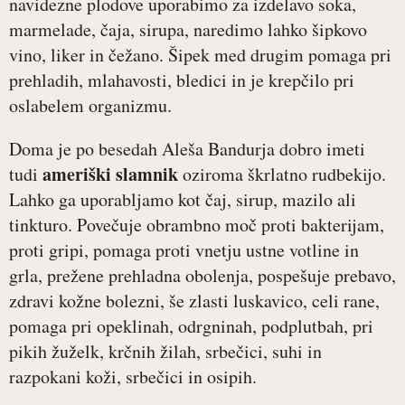
navidezne plodove uporabimo za izdelavo soka,
marmelade, čaja, sirupa, naredimo lahko šipkovo
vino, liker in čežano. Šipek med drugim pomaga pri
prehladih, mlahavosti, bledici in je krepčilo pri
oslabelem organizmu.
Doma je po besedah Aleša Bandurja dobro imeti
ameriški slamnik
tudi
oziroma škrlatno rudbekijo.
Lahko ga uporabljamo kot čaj, sirup, mazilo ali
tinkturo. Povečuje obrambno moč proti bakterijam,
proti gripi, pomaga proti vnetju ustne votline in
grla, prežene prehladna obolenja, pospešuje prebavo,
zdravi kožne bolezni, še zlasti luskavico, celi rane,
pomaga pri opeklinah, odrgninah, podplutbah, pri
pikih žuželk, krčnih žilah, srbečici, suhi in
razpokani koži, srbečici in osipih.