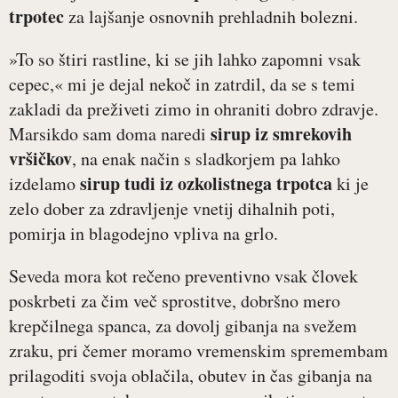
trpotec
za lajšanje osnovnih prehladnih bolezni.
»To so štiri rastline, ki se jih lahko zapomni vsak
cepec,« mi je dejal nekoč in zatrdil, da se s temi
zakladi da preživeti zimo in ohraniti dobro zdravje.
sirup iz smrekovih
Marsikdo sam doma naredi
vršičkov
, na enak način s sladkorjem pa lahko
sirup tudi iz ozkolistnega trpotca
izdelamo
ki je
zelo dober za zdravljenje vnetij dihalnih poti,
pomirja in blagodejno vpliva na grlo.
Seveda mora kot rečeno preventivno vsak človek
poskrbeti za čim več sprostitve, dobršno mero
krepčilnega spanca, za dovolj gibanja na svežem
zraku, pri čemer moramo vremenskim spremembam
prilagoditi svoja oblačila, obutev in čas gibanja na