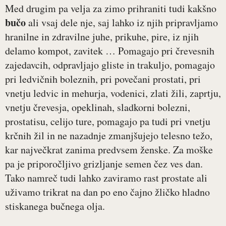
Med drugim pa velja za zimo prihraniti tudi kakšno
bučo
ali vsaj dele nje, saj lahko iz njih pripravljamo
hranilne in zdravilne juhe, prikuhe, pire, iz njih
delamo kompot, zavitek … Pomagajo pri črevesnih
zajedavcih, odpravljajo gliste in trakuljo, pomagajo
pri ledvičnih boleznih, pri povečani prostati, pri
vnetju ledvic in mehurja, vodenici, zlati žili, zaprtju,
vnetju črevesja, opeklinah, sladkorni bolezni,
prostatisu, celijo ture, pomagajo pa tudi pri vnetju
krčnih žil in ne nazadnje zmanjšujejo telesno težo,
kar največkrat zanima predvsem ženske. Za moške
pa je priporočljivo grizljanje semen čez ves dan.
Tako namreč tudi lahko zaviramo rast prostate ali
uživamo trikrat na dan po eno čajno žličko hladno
stiskanega bučnega olja.