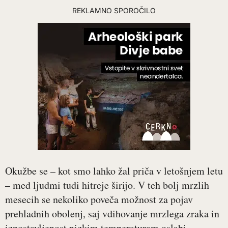
REKLAMNO SPOROČILO
Okužbe se – kot smo lahko žal priča v letošnjem letu
– med ljudmi tudi hitreje širijo. V teh bolj mrzlih
mesecih se nekoliko poveča možnost za pojav
prehladnih obolenj, saj vdihovanje mrzlega zraka in
izpostavljenost nizkim temperaturam oslabi