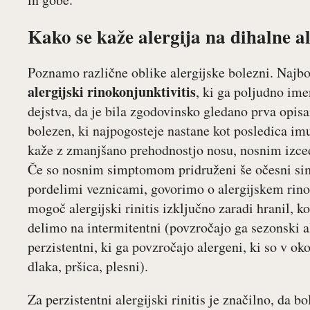
Kako se kaže alergija na dihalne a
Poznamo različne oblike alergijske bolezni. Najb
alergijski rinokonjunktivitis
, ki ga poljudno i
dejstva, da je bila zgodovinsko gledano prva opisan
bolezen, ki najpogosteje nastane kot posledica im
kaže z zmanjšano prehodnostjo nosu, nosnim izce
Če so nosnim simptomom pridruženi še očesni simp
pordelimi veznicami, govorimo o alergijskem rino
mogoč alergijski rinitis izključno zaradi hranil, ko
delimo na intermitentni (povzročajo ga sezonski al
perzistentni, ki ga povzročajo alergeni, ki so v oko
dlaka, pršica, plesni).
Za perzistentni alergijski rinitis je značilno, da b