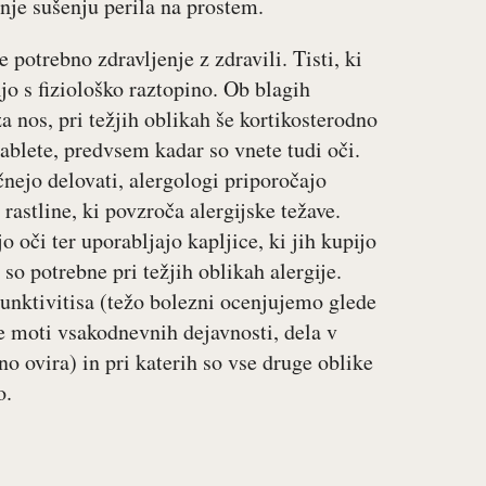
anje sušenju perila na prostem.
potrebno zdravljenje z zdravili. Tisti, ki
jo s fiziološko raztopino. Ob blagih
a nos, pri težjih oblikah še kortikosterodno
tablete, predvsem kadar so vnete tudi oči.
čnejo delovati, alergologi priporočajo
astline, ki povzroča alergijske težave.
 oči ter uporabljajo kapljice, ki jih kupijo
 so potrebne pri težjih oblikah alergije.
junktivitisa (težo bolezni ocenjujemo glede
ne moti vsakodnevnih dejavnosti, dela v
no ovira) in pri katerih so vse druge oblike
o.