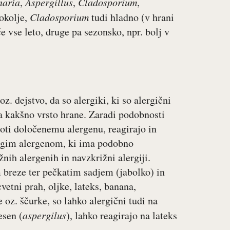
naría
,
Aspergillus
,
Cladosporium
,
 okolje,
Cladosporium
tudi hladno (v hrani
e vse leto, druge pa sezonsko, npr. bolj v
oz. dejstvo, da so alergiki, ki so alergični
na kakšno vrsto hrane. Zaradi podobnosti
roti določenemu alergenu, reagirajo in
drugim alergenom, ki ima podobno
nih alergenih in navzkrižni alergiji.
breze ter pečkatim sadjem (jabolko) in
vetni prah, oljke, lateks, banana,
e oz. ščurke, so lahko alergični tudi na
esen (
aspergilus
), lahko reagirajo na lateks