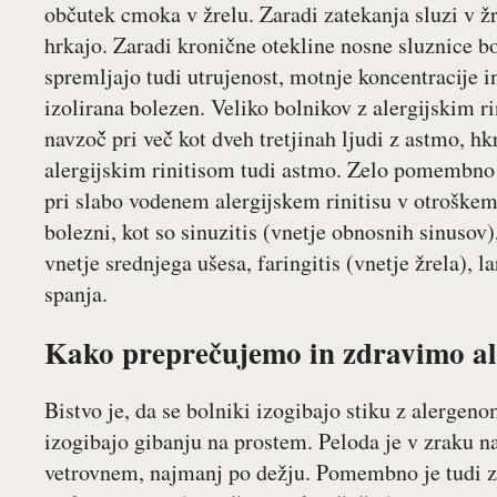
občutek cmoka v žrelu. Zaradi zatekanja sluzi v ž
hrkajo. Zaradi kronične otekline nosne sluznice bol
spremljajo tudi utrujenost, motnje koncentracije in
izolirana bolezen. Veliko bolnikov z alergijskim ri
navzoč̌ pri več̌ kot dveh tretjinah ljudi z astmo, h
alergijskim rinitisom tudi astmo. Zelo pomembno je,
pri slabo vodenem alergijskem rinitisu v otroškem
bolezni, kot so sinuzitis (vnetje obnosnih sinusov)
vnetje srednjega ušesa, faringitis (vnetje žrela), l
spanja.
Kako preprečujemo in zdravimo aler
Bistvo je, da se bolniki izogibajo stiku z alergeno
izogibajo gibanju na prostem. Peloda je v zraku 
vetrovnem, najmanj po dežju. Pomembno je tudi zr