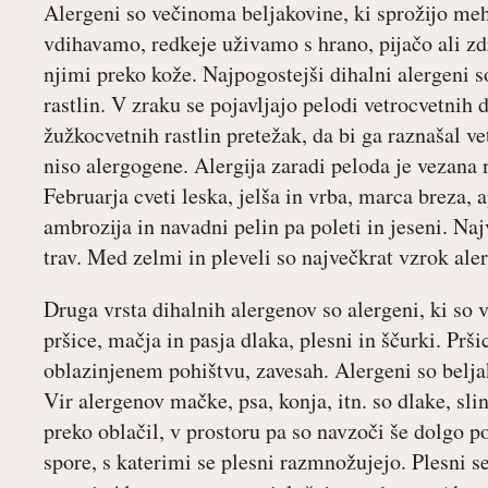
Alergeni so večinoma beljakovine, ki sprožijo meh
vdihavamo, redkeje uživamo s hrano, pijačo ali zdra
njimi preko kože. Najpogostejši dihalni alergeni s
rastlin. V zraku se pojavljajo pelodi vetrocvetnih 
žužkocvetnih rastlin pretežak, da bi ga raznašal v
niso alergogene. Alergija zaradi peloda je vezana
Februarja cveti leska, jelša in vrba, marca breza, a
ambrozija in navadni pelin pa poleti in jeseni. Najv
trav. Med zelmi in pleveli so največkrat vzrok ale
Druga vrsta dihalnih alergenov so alergeni, ki so v
pršice, mačja in pasja dlaka, plesni in ščurki. Prši
oblazinjenem pohištvu, zavesah. Alergeni so beljak
Vir alergenov mačke, psa, konja, itn. so dlake, slin
preko oblačil, v prostoru pa so navzoči še dolgo p
spore, s katerimi se plesni razmnožujejo. Plesni s