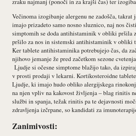
zraku najmanj (ponoči in za krajši čas) ter izogib
Večinoma izogibanje alergenu ne zadošča, takrat je 
imajo prizadeto samo nosno sluznico, naj nos čisti
simptomih se doda antihistaminik v obliki pršila z
pršilo za nos in sistemski antihistaminik v obliki 
Ker tablete antihistaminika potrebujejo čas, da za
njihovo jemanje že pred začetkom sezone cvetenja r
Ljudje si očesne simptome blažijo tako, da izpirajo
v prosti prodaji v lekarni. Kortikosteroidne tablete
Ljudje, ki imajo hudo obliko alergijskega rinokon
na njen vpliv na kakovost življenja ‒ blag rinitis 
službi in spanja, težak rinitis pa te dejavnosti moč
zdravljenja izčrpane, so kandidati za imunoterapij
Zanimivosti: