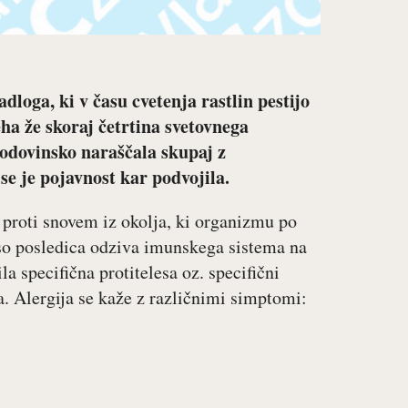
dloga, ki v času cvetenja rastlin pestijo
eha že skoraj četrtina svetovnega
zgodovinsko naraščala skupaj z
se je pojavnost kar podvojila.
 proti snovem iz okolja, ki organizmu po
 so posledica odziva imunskega sistema na
la specifična protitelesa oz. specifični
ja. Alergija se kaže z različnimi simptomi: