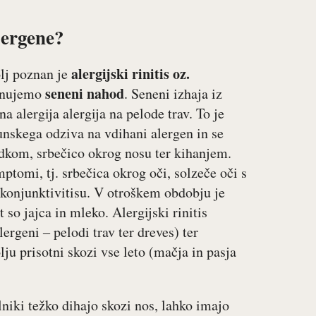
lergene?
alergijski rinitis oz.
olj poznan je
seneni nahod
menujemo
. Seneni izhaja iz
a alergija alergija na pelode trav. To je
unskega odziva na vdihani alergen in se
dkom, srbečico okrog nosu ter kihanjem.
tomi, tj. srbečica okrog oči, solzeče oči s
konjunktivitisu. V otroškem obdobju je
t so jajca in mleko. Alergijski rinitis
ergeni ‒ pelodi trav ter dreves) ter
lju prisotni skozi vse leto (mačja in pasja
olniki težko dihajo skozi nos, lahko imajo