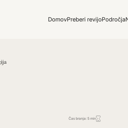
Domov
Preberi revijo
Področja
N
ija
Čas branja: 5 min