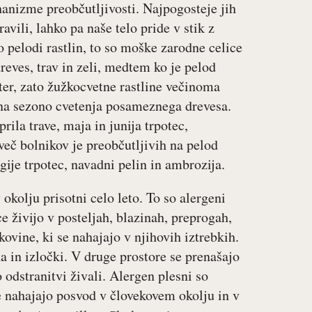
anizme preobčutljivosti. Najpogosteje jih
vili, lahko pa naše telo pride v stik z
o pelodi rastlin, to so moške zarodne celice
dreves, trav in zeli, medtem ko je pelod
eter, zato žužkocvetne rastline večinoma
 na sezono cvetenja posameznega drevesa.
prila trave, maja in junija trpotec,
eč bolnikov je preobčutljivih na pelod
rgije trpotec, navadni pelin in ambrozija.
 okolju prisotni celo leto. To so alergeni
ce živijo v posteljah, blazinah, preprogah,
ovine, ki se nahajajo v njihovih iztrebkih.
a in izločki. V druge prostore se prenašajo
o odstranitvi živali. Alergen plesni so
e nahajajo posvod v človekovem okolju in v