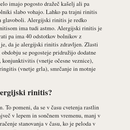
relo imajo pogosto dražeč kašelj ali pa
niki slabo vohajo. Lahko pa trajni rinitis
 glavoboli. Alergijski rinitis je redko
nitisom ima tudi astmo. Alergijski rinitis je
krati pa ima 40 odstotkov bolnikov z
 da je alergijski rinitis zdravljen. Zlasti
 obdobju se pogosteje pridružijo dodatne
, konjunktivitis (vnetje očesne veznice),
aringitis (vnetje grla), smrčanje in motnje
gijski rinitis?
m. To pomeni, da se v času cvetenja rastlin
največ v lepem in sončnem vremenu, manj v
ačenje stanovanja v času, ko je peloda v