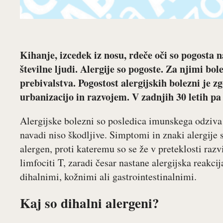
Kihanje, izcedek iz nosu, rdeče oči so pogosta na
številne ljudi. Alergije so pogoste. Za njimi bol
prebivalstva. Pogostost alergijskih bolezni je 
urbanizacijo in razvojem. V zadnjih 30 letih pa 
Alergijske bolezni so posledica imunskega odziva
navadi niso škodljive. Simptomi in znaki alergije
alergen, proti kateremu so se že v preteklosti razvi
limfociti T, zaradi česar nastane alergijska reakci
dihalnimi, kožnimi ali gastrointestinalnimi.
Kaj so dihalni alergeni?