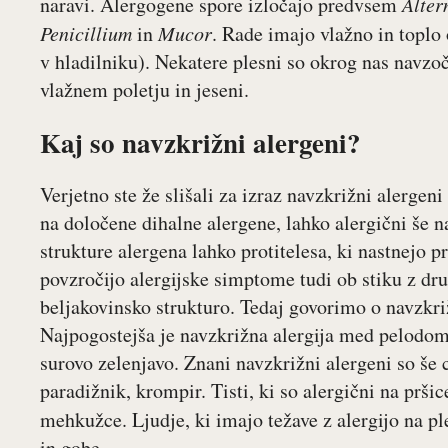
naravi. Alergogene spore izločajo predvsem
Alter
Penicillium
in
Mucor
. Rade imajo vlažno in toplo
v hladilniku). Nekatere plesni so okrog nas navzoč
vlažnem poletju in jeseni.
Kaj so navzkrižni alergeni?
Verjetno ste že slišali za izraz navzkrižni alergeni 
na določene dihalne alergene, lahko alergični še 
strukture alergena lahko protitelesa, ki nastnejo p
povzročijo alergijske simptome tudi ob stiku z 
beljakovinsko strukturo. Tedaj govorimo o navzkriž
Najpogostejša je navzkrižna alergija med pelodom 
surovo zelenjavo. Znani navzkrižni alergeni so še c
paradižnik, krompir. Tisti, ki so alergični na pršic
mehkužce. Ljudje, ki imajo težave z alergijo na pl
in gobe.