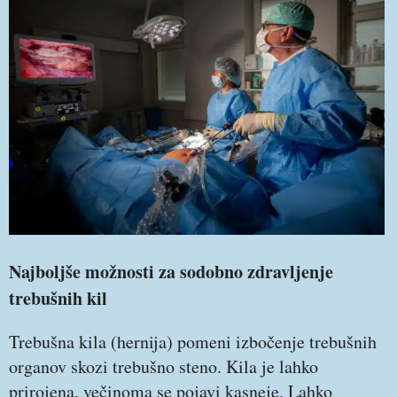
Najboljše možnosti za sodobno zdravljenje
trebušnih kil
Trebušna kila (hernija) pomeni izbočenje trebušnih
organov skozi trebušno steno. Kila je lahko
prirojena, večinoma se pojavi kasneje. Lahko