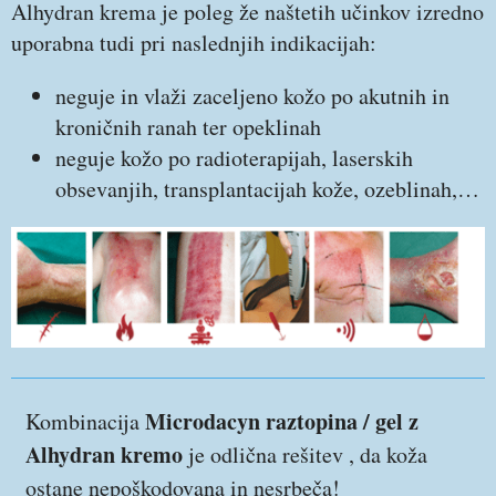
Alhydran krema je poleg že naštetih učinkov izredno
uporabna tudi pri naslednjih indikacijah:
neguje in vlaži zaceljeno kožo po akutnih in
kroničnih ranah ter opeklinah
neguje kožo po radioterapijah, laserskih
obsevanjih, transplantacijah kože, ozeblinah,…
Microdacyn raztopina / gel z
Kombinacija
Alhydran kremo
je odlična rešitev , da koža
ostane nepoškodovana in nesrbeča!