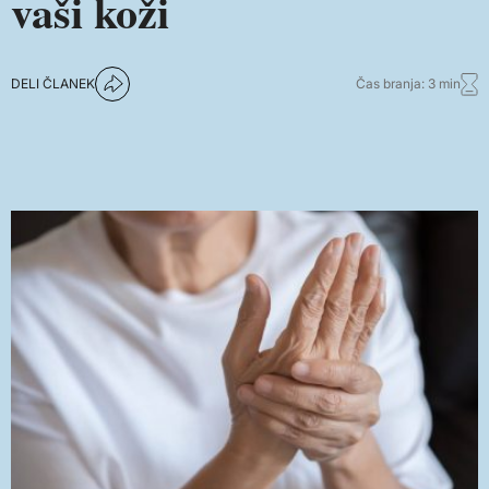
vaši koži
DELI ČLANEK
Čas branja: 3 min