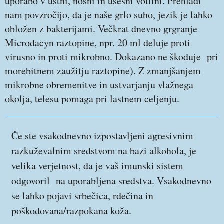
uporabo v ustni, nosni in ušesni votlini. Prehladi
nam povzročijo, da je naše grlo suho, jezik je lahko
obložen z bakterijami. Večkrat dnevno grgranje
Microdacyn raztopine, npr. 20 ml deluje proti
virusno in proti mikrobno. Dokazano ne škoduje pri
morebitnem zaužitju raztopine). Z zmanjšanjem
mikrobne obremenitve in ustvarjanju vlažnega
okolja, telesu pomaga pri lastnem celjenju.
Če ste vsakodnevno izpostavljeni agresivnim
razkuževalnim sredstvom na bazi alkohola, je
velika verjetnost, da je vaš imunski sistem
odgovoril na uporabljena sredstva. Vsakodnevno
se lahko pojavi srbečica, rdečina in
poškodovana/razpokana koža.