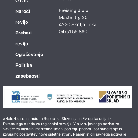
O nas
Freising d.o.o
Naroči
Mestni trg 20
revijo
4220 Škofja Loka
04/51 55 880
Preberi
revijo
Oglaševanje
Politika
zasebnosti
»Naložbo sofinancirata Republika Slovenija in Evropska unija iz
Evropskega sklada za regionalni razvoj«. V okviru javnega poziva za
Vavčer za digitalni marketing smo v podjetju pridobili sofinanciranje in
izvajamo postavitev nove spletne strani. Namen in cilj javnega poziva je