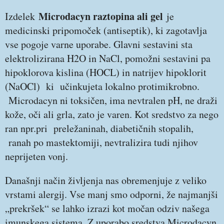
Microdacyn raztopina ali gel
Izdelek
je
medicinski pripomoček (antiseptik), ki zagotavlja
vse pogoje varne uporabe. Glavni sestavini sta
elektrolizirana H2O in NaCl, pomožni sestavini pa
hipoklorova kislina (HOCL) in natrijev hipoklorit
(NaOCl) ki učinkujeta lokalno protimikrobno.
Microdacyn ni toksičen, ima nevtralen pH, ne draži
kože, oči ali grla, zato je varen. Kot sredstvo za nego
ran npr.pri preležaninah, diabetičnih stopalih,
ranah po mastektomiji, nevtralizira tudi njihov
neprijeten vonj.
Današnji način življenja nas obremenjuje z veliko
vrstami alergij. Vse manj smo odporni, že najmanjši
„prekršek“ se lahko izrazi kot močan odziv našega
imunskega sistema. Z uporabo sredstva Microdacyn,