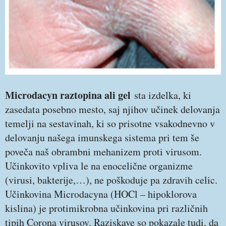
Microdacyn raztopina ali gel
sta izdelka, ki
zasedata posebno mesto, saj njihov učinek delovanja
temelji na sestavinah, ki so prisotne vsakodnevno v
delovanju našega imunskega sistema pri tem še
poveča naš obrambni mehanizem proti virusom.
Učinkovito vpliva le na enocelične organizme
(virusi, bakterije,…), ne poškoduje pa zdravih celic.
Učinkovina Microdacyna (HOCl – hipoklorova
kislina) je protimikrobna učinkovina pri različnih
tipih Corona virusov. Raziskave so pokazale tudi, da