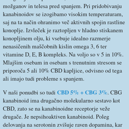
možganov in telesa pred spanjem. Pri pridobivanju
kanabinoidov se izogibamo visokim temperaturam,
saj na ta način ohranimo več aktivnih spojin rastline
konoplje. Izvleček je raztopljen v hladno stiskanem
konopljinem olju, ki vsebuje idealno razmerje
nenasičenih maščobnih kislin omega 3, 6 ter
vitamine D, E, B kompleks. Na voljo so v 5 in 10%.
Mlajšim osebam in osebam s trenutnim stresom se
priporoča 5 ali 10% CBD kapljice, odvisno od tega
ali imajo tudi probleme s spanjem.
CBD 5% + CBG 3%
V naši ponudbi so tudi
. CBG
kanabinoid ima drugačno molekularno sestavo kot
CBD, zato se na kanabinoidne receptorje veže
drugače. Je nepsihoaktiven kanabinoid. Poleg
delovanja na serotonin zvišuje raven dopamina, kar