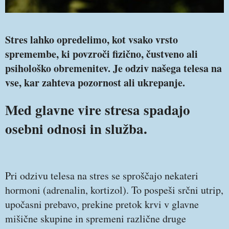
Stres lahko opredelimo, kot vsako vrsto
spremembe, ki povzroči fizično, čustveno ali
psihološko obremenitev. Je odziv našega telesa na
vse, kar zahteva pozornost ali ukrepanje.
Med glavne vire stresa spadajo
osebni odnosi in služba.
Pri odzivu telesa na stres se sproščajo nekateri
hormoni (adrenalin, kortizol). To pospeši srčni utrip,
upočasni prebavo, prekine pretok krvi v glavne
mišične skupine in spremeni različne druge