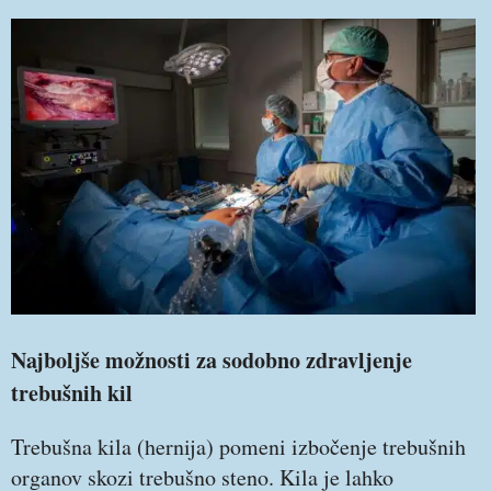
Najboljše možnosti za sodobno zdravljenje
trebušnih kil
Trebušna kila (hernija) pomeni izbočenje trebušnih
organov skozi trebušno steno. Kila je lahko