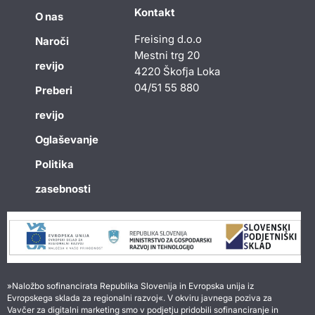
Kontakt
O nas
Freising d.o.o
Naroči
Mestni trg 20
revijo
4220 Škofja Loka
04/51 55 880
Preberi
revijo
Oglaševanje
Politika
zasebnosti
»Naložbo sofinancirata Republika Slovenija in Evropska unija iz
Evropskega sklada za regionalni razvoj«. V okviru javnega poziva za
Vavčer za digitalni marketing smo v podjetju pridobili sofinanciranje in