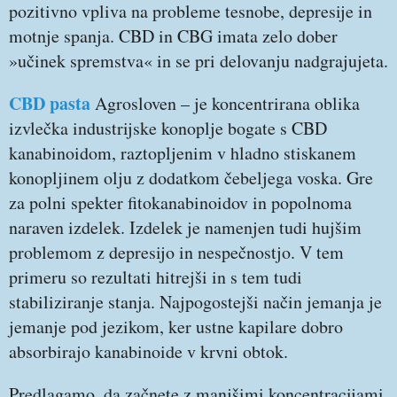
pozitivno vpliva na probleme tesnobe, depresije in
motnje spanja. CBD in CBG imata zelo dober
»učinek spremstva« in se pri delovanju nadgrajujeta.
CBD pasta
Agrosloven – je koncentrirana oblika
izvlečka industrijske konoplje bogate s CBD
kanabinoidom, raztopljenim v hladno stiskanem
konopljinem olju z dodatkom čebeljega voska. Gre
za polni spekter fitokanabinoidov in popolnoma
naraven izdelek. Izdelek je namenjen tudi hujšim
problemom z depresijo in nespečnostjo. V tem
primeru so rezultati hitrejši in s tem tudi
stabiliziranje stanja. Najpogostejši način jemanja je
jemanje pod jezikom, ker ustne kapilare dobro
absorbirajo kanabinoide v krvni obtok.
Predlagamo, da začnete z manjšimi koncentracijami,